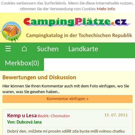
Cookies verbessern das Surferlebnis. Wenn Sie diese Internetseite nutzen,
stimmen Sie der Verwendung von Cookies
Mehr Info
☰
⌂
Suchen
Landkarte
Merkbox(
0
)
Bewertungen und Diskussion
Hier können Sie Ihren Kommentar auch mit dem Foto einfügen, wo Sie
waren, was Sie gesehen haben..
Kommentar einfügen
»
Kemp u Lesa
15. 07. 2011
Bezirk: Chomutov
Von: Dubcová Jana
Dobrý den, můžete mi prosím sdělit zda byste měli volnou chatku