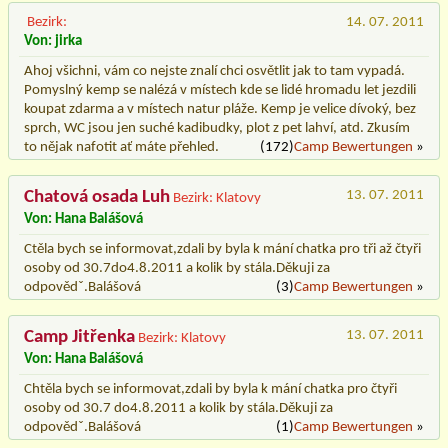
Bezirk:
14. 07. 2011
Von: jirka
Ahoj všichni, vám co nejste znalí chci osvětlit jak to tam vypadá.
Pomyslný kemp se nalézá v místech kde se lidé hromadu let jezdili
koupat zdarma a v místech natur pláže. Kemp je velice dívoký, bez
sprch, WC jsou jen suché kadibudky, plot z pet lahví, atd. Zkusím
to nějak nafotit ať máte přehled.
(172)
Camp Bewertungen
»
Chatová osada Luh
13. 07. 2011
Bezirk: Klatovy
Von: Hana Balášová
Ctěla bych se informovat,zdali by byla k mání chatka pro tři až čtyři
osoby od 30.7do4.8.2011 a kolik by stála.Děkuji za
odpovědˇ.Balášová
(3)
Camp Bewertungen
»
Camp Jitřenka
13. 07. 2011
Bezirk: Klatovy
Von: Hana Balášová
Chtěla bych se informovat,zdali by byla k mání chatka pro čtyři
osoby od 30.7 do4.8.2011 a kolik by stála.Děkuji za
odpovědˇ.Balášová
(1)
Camp Bewertungen
»