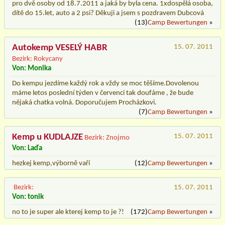
pro dvě osoby od 18.7.2011 a jaká by byla cena. 1xdospělá osoba,
dítě do 15.let, auto a 2 psi? Děkuji a jsem s pozdravem Dubcová
(13)
Camp Bewertungen
»
Autokemp VESELÝ HABR
15. 07. 2011
Bezirk: Rokycany
Von: Monika
Do kempu jezdíme každý rok a vždy se moc těšíme.Dovolenou
máme letos poslední týden v červenci tak doufáme , že bude
nějaká chatka volná. Doporučujem Procházkovi.
(7)
Camp Bewertungen
»
Kemp u KUDLAJZE
15. 07. 2011
Bezirk: Znojmo
Von: Laďa
hezkej kemp,výborně vaří
(12)
Camp Bewertungen
»
Bezirk:
15. 07. 2011
Von: tonik
no to je super ale kterej kemp to je ?!
(172)
Camp Bewertungen
»