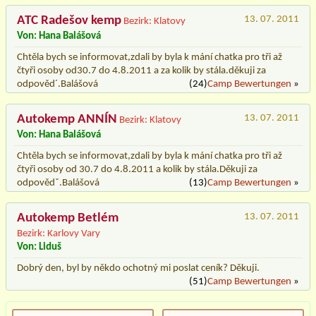
ATC Radešov kemp
13. 07. 2011
Bezirk: Klatovy
Von: Hana Balášová
Chtěla bych se informovat,zdali by byla k mání chatka pro tři až
čtyři osoby od30.7 do 4.8.2011 a za kolik by stála.děkuji za
odpověd´.Balášová
(24)
Camp Bewertungen
»
Autokemp ANNÍN
13. 07. 2011
Bezirk: Klatovy
Von: Hana Balášová
Chtěla bych se informovat,zdali by byla k mání chatka pro tři až
čtyři osoby od 30.7 do 4.8.2011 a kolik by stála.Děkuji za
odpovědˇ.Balášová
(13)
Camp Bewertungen
»
Autokemp Betlém
13. 07. 2011
Bezirk: Karlovy Vary
Von: Liduš
Dobrý den, byl by někdo ochotný mi poslat ceník? Děkuji.
(51)
Camp Bewertungen
»