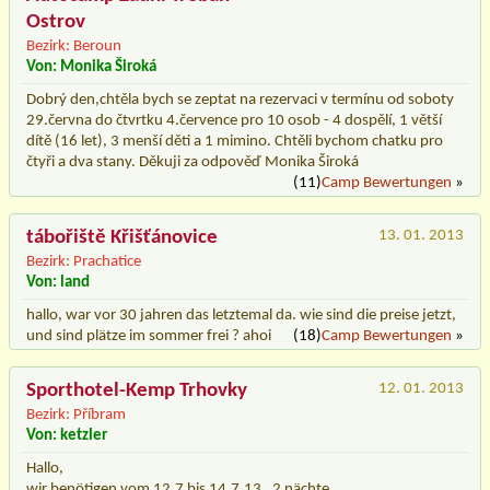
Ostrov
Bezirk: Beroun
Von: Monika Široká
Dobrý den,chtěla bych se zeptat na rezervaci v termínu od soboty
29.června do čtvrtku 4.července pro 10 osob - 4 dospělí, 1 větší
dítě (16 let), 3 menší děti a 1 mimino. Chtěli bychom chatku pro
čtyři a dva stany. Děkuji za odpověď Monika Široká
(11)
Camp Bewertungen
»
tábořiště Křišťánovice
13. 01. 2013
Bezirk: Prachatice
Von: land
hallo, war vor 30 jahren das letztemal da. wie sind die preise jetzt,
und sind plätze im sommer frei ? ahoi
(18)
Camp Bewertungen
»
Sporthotel-Kemp Trhovky
12. 01. 2013
Bezirk: Příbram
Von: ketzler
Hallo,
wir benötigen vom 12.7 bis 14.7.13 , 2 nächte