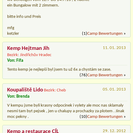
ein Bungalow mit 2 zimmern.
bitte info und Preis
mfg
ketzler
(1)
Camp Bewertungen
»
Kemp Hejtman Jih
11. 01. 2013
Bezirk: Jindřichův Hradec
Von: Fífa
Tento kemp je nejlepší byl jsem tu už 6x a chystám se zase.
(76)
Camp Bewertungen
»
Koupaliště Lido
05. 01. 2013
Bezirk: Cheb
Von: Brenda
V kempu jsme byli krasny odpocinek i vylety ale moc nas sklamaly
nesmi tam byt pejsek , jen u chalupy a prochazky za plotem . Jinak
moc pekny .
(10)
Camp Bewertungen
»
Kemp a restaurace CÍL
29. 12. 2012