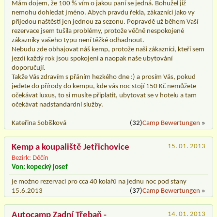
Mám dojem, že 100 % vím o jakou paní se jedná. Bohužel již
nemohu dohledat jméno. Abych pravdu řekla, zákazníci jako vy
přijedou naštěstí jen jednou za sezonu. Popravdě už během Vaší
rezervace jsem tušila problémy, protože věčně nespokojené
zákazníky vašeho typu není těžké odhadnout.
Nebudu zde obhajovat náš kemp, protože naši zákazníci, kteří sem
jezdí každý rok jsou spokojeni a naopak naše ubytování
doporučují.
Takže Vás zdravím s přáním hezkého dne :) a prosím Vás, pokud
jedete do přírody do kempu, kde vás noc stojí 150 Kč nemůžete
očekávat luxus, to si musíte připlatit, ubytovat se v hotelu a tam
očekávat nadstandardní služby.
Kateřina Sobíšková
(32)
Camp Bewertungen
»
Kemp a koupaliště Jetřichovice
15. 01. 2013
Bezirk: Děčín
Von: kopecký josef
je možno rezervaci pro cca 40 kolařů na jednu noc pod stany
15.6.2013
(37)
Camp Bewertungen
»
Autocamp Zadní Třebaň -
14. 01. 2013