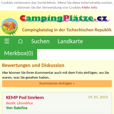
Cookies verbessern das Surferlebnis. Wenn Sie diese Internetseite nutzen,
stimmen Sie der Verwendung von Cookies
Mehr Info
☰
⌂
Suchen
Landkarte
Merkbox(
0
)
Bewertungen und Diskussion
Hier können Sie Ihren Kommentar auch mit dem Foto einfügen, wo Sie
waren, was Sie gesehen haben..
Kommentar einfügen
»
KEMP Pod Smrkem
19. 01. 2013
Bezirk: Litoměřice
Von: Kateřina