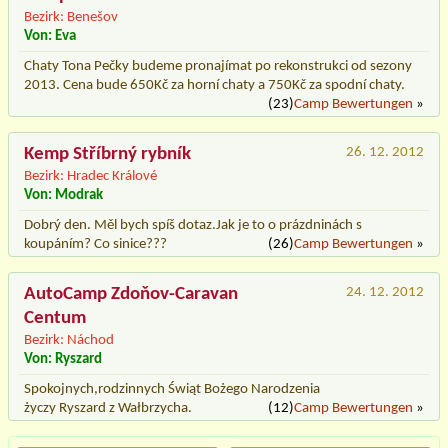
Bezirk: Benešov
Von: Eva
Chaty Tona Pečky budeme pronajímat po rekonstrukci od sezony
2013. Cena bude 650Kč za horní chaty a 750Kč za spodní chaty.
(23)
Camp Bewertungen
»
Kemp Stříbrný rybník
26. 12. 2012
Bezirk: Hradec Králové
Von: Modrak
Dobrý den. Měl bych spíš dotaz.Jak je to o prázdninách s
koupáním? Co sinice???
(26)
Camp Bewertungen
»
AutoCamp Zdoňov-Caravan
24. 12. 2012
Centum
Bezirk: Náchod
Von: Ryszard
Spokojnych,rodzinnych Świąt Bożego Narodzenia
życzy Ryszard z Wałbrzycha.
(12)
Camp Bewertungen
»