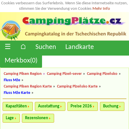
Cookies verbessern das Surferlebnis. Wenn Sie diese Internetseite nutzen,
stimmen Sie der Verwendung von Cookies
Mehr Info
☰
⌂
Suchen
Landkarte
Merkbox(
0
)
Camping Pilsen Region
»
Camping Plzeň-sever
»
Camping Plzeňsko
»
Fluss Mže
»
Camping Pilsen Region Karte
»
Camping Plzeňsko Karte
»
Fluss Mže Karte
»
Kapazitäten
Ausstattung
Preise 2026
Buchung
Lage
Rezensionen