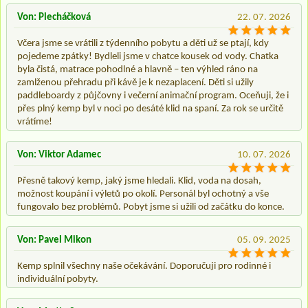
Von: Plecháčková
22. 07. 2026
Včera jsme se vrátili z týdenního pobytu a děti už se ptají, kdy
pojedeme zpátky! Bydleli jsme v chatce kousek od vody. Chatka
byla čistá, matrace pohodlné a hlavně – ten výhled ráno na
zamlženou přehradu při kávě je k nezaplacení. Děti si užily
paddleboardy z půjčovny i večerní animační program. Oceňuji, že i
přes plný kemp byl v noci po desáté klid na spaní. Za rok se určitě
vrátíme!
Von: Viktor Adamec
10. 07. 2026
Přesně takový kemp, jaký jsme hledali. Klid, voda na dosah,
možnost koupání i výletů po okolí. Personál byl ochotný a vše
fungovalo bez problémů. Pobyt jsme si užili od začátku do konce.
Von: Pavel Mikon
05. 09. 2025
Kemp splnil všechny naše očekávání. Doporučuji pro rodinné i
individuální pobyty.