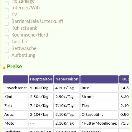
Heizanlage
Internet/WiFi
TV
Barrierefreie Unterkunft
Kühlschrank
Kochnische/Herd
Geschirr
Bettwäsche
Aufbettung
Preise
Hauptsaison
Nebensaison
Haupt
Erwachsene:
5.00€/Tag
4.20€/Tag
Bus:
14.60
Kind:
2.50€/Tag
2.50€/Tag
Strom:
6.30€
Zelt:
7.10€/Tag
7.10€/Tag
Tier:
2.10€
Auto:
2.10€/Tag
2.10€/Tag
Ortsgebühr:
0.80€
Moto:
- -
2.10€/Tag
*Hütte/Mobilhome:
71.50