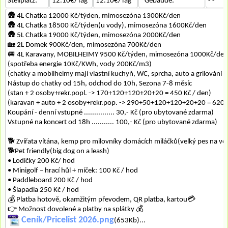
Stellplatz:
12.10€/Tag
12.10€/Tag
*Gebäude:
- -
🛖 4L Chatka 12000 Kč/týden, mimosezóna 1300Kč/den
🛖 4L Chatka 18500 Kč/týden(u vody), mimosezóna 1600Kč/den
🛖 5L Chatka 19000 Kč/týden, mimosezóna 2000Kč/den
🏡 2L Domek 900Kč/den, mimosezóna 700Kč/den
🚐 4L Karavany, MOBILHEIMY 9500 Kč/týden, mimosezóna 1000Kč/den
(spotřeba energie 10Kč/KWh, vody 200Kč/m3)
(chatky a mobilheimy mají vlastní kuchyň, WC, sprcha, auto a grilování u
Nástup do chatky od 15h, odchod do 10h, Sezona 7-8 měsíc
(stan + 2 osoby+rekr.popl. -> 170+120+120+20+20 = 450 Kč / den)
(karavan + auto + 2 osoby+rekr.pop. -> 290+50+120+120+20+20 = 620 
Koupání - denní vstupné ............... 30,- Kč (pro ubytované zdarma)
Vstupné na koncert od 18h ........... 100,- Kč (pro ubytované zdarma)
🐕‍ Zvířata vítána, kemp pro milovníky domácích miláčků(velký pes na vo
🐕‍Pet friendly(big dog on a leash)
• Lodičky 200 Kč/ hod
• Minigolf – hrací hůl + míček: 100 Kč / hod
• Paddleboard 200 Kč / hod
• Šlapadla 250 Kč / hod
💰 Platba hotově, okamžitým převodem, QR platba, kartou💳
👉 Možnost dovolené a platby na splátky 💰
Ceník/Pricelist 2026.png
(653Kb)...