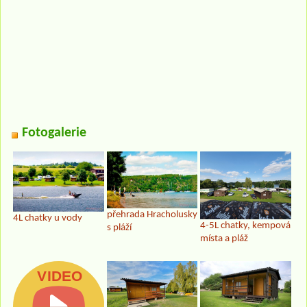
Fotogalerie
přehrada Hracholusky
4L chatky u vody
4-5L chatky, kempová
s pláží
místa a pláž