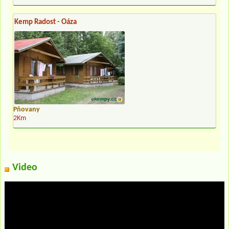
Kemp Radost - Oáza
Pňovany
2Km
Video