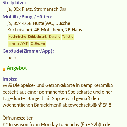
Stellplätze:
ja, 30x Platz, Stromanschlüss
Mobilh./Bung./Hütten:
ja, 35x 4/5B Hütte(WC, Dusche,
Kochnische), 4B Mobilheim, 2B Haus
Kochnische
Kühlschrank
Dusche
Toilette
Internet/WiFi
El.Stecker
Gebäude(Zimmer/App):
nein
Angebot
Imbiss:
🥗🍝Die Speise- und Getränkekarte in Kemp Keramika
besteht aus einer permanenten Speisekarte und einer
Tageskarte. Bargeld mit Suppe wird gemäß dem
wöchentlichen Bargeldmenü abgewechselt.🥧🍹🍺🍷
Öffnungszeiten
👉In season from Monday to Sunday (8h - 22h)In der