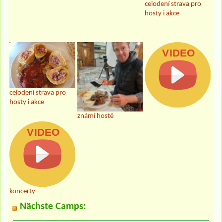
celodení strava pro
hosty i akce
celodení strava pro
hosty i akce
známí hosté
koncerty
Nächste Camps: