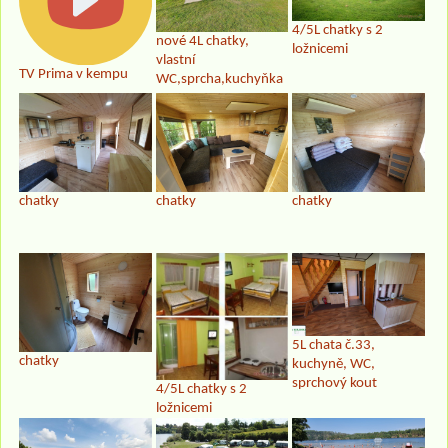
4/5L chatky s 2
nové 4L chatky,
ložnicemi
vlastní
TV Prima v kempu
WC,sprcha,kuchyňka
chatky
chatky
chatky
5L chata č.33,
chatky
kuchyně, WC,
sprchový kout
4/5L chatky s 2
ložnicemi