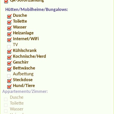
QR-Sofortzahlung
Hütten/Mobilheime/Bungalows:
Dusche
Toilette
Wasser
Heizanlage
Internet/WiFi
TV
Kühlschrank
Kochnische/Herd
Geschirr
Bettwäsche
Aufbettung
Steckdose
Hund/Tiere
Appartements/Zimmer:
Dusche
Toilette
Wasser