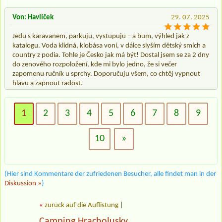
Von: Havlíček
29. 07. 2025
Jedu s karavanem, parkuju, vystupuju – a bum, výhled jak z
katalogu. Voda klidná, klobása voní, v dálce slyším dětský smích a
country z podia. Tohle je Česko jak má být! Dostal jsem se za 2 dny
do zenového rozpoložení, kde mi bylo jedno, že si večer
zapomenu ručník u sprchy. Doporučuju všem, co chtěj vypnout
hlavu a zapnout radost.
1
2
3
4
5
6
7
8
9
10
»
(Hier sind Kommentare der zufriedenen Besucher, alle findet man in der
Diskussion »
)
«
zurück auf die Auflistung
|
Camping Hracholusky