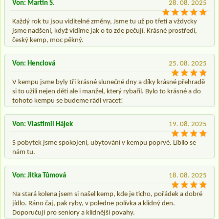
Von: Martin S.
28. 08. 2025
Každý rok tu jsou viditelné změny, Jsme tu už po třetí a vždycky
jsme nadšení, když vidíme jak o to zde pečují. Krásné prostředí,
český kemp, moc pěkný.
Von: Henclová
25. 08. 2025
V kempu jsme byly tři krásné slunečné dny a díky krásné přehradě
si to užili nejen děti ale i manžel, který rybařil. Bylo to krásné a do
tohoto kempu se budeme rádi vracet!
Von: Vlastimil Hájek
19. 08. 2025
S pobytek jsme spokojeni, ubytování v kempu poprvé. Líbilo se
nám tu.
Von: Jitka Tůmová
18. 08. 2025
Na stará kolena jsem si našel kemp, kde je ticho, pořádek a dobré
jídlo. Ráno čaj, pak ryby, v poledne polívka a klidný den.
Doporučuji pro seniory a klidnější povahy.