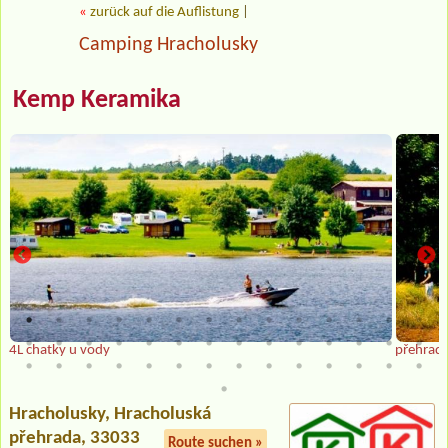
«
zurück auf die Auflistung
|
Camping Hracholusky
Kemp Keramika
4L chatky u vody
přehrada
Hracholusky
, Hracholuská
přehrada, 33033
Route suchen »