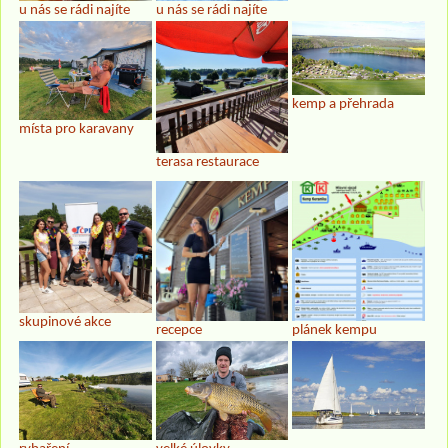
u nás se rádi najíte
u nás se rádi najíte
kemp a přehrada
místa pro karavany
terasa restaurace
skupinové akce
recepce
plánek kempu