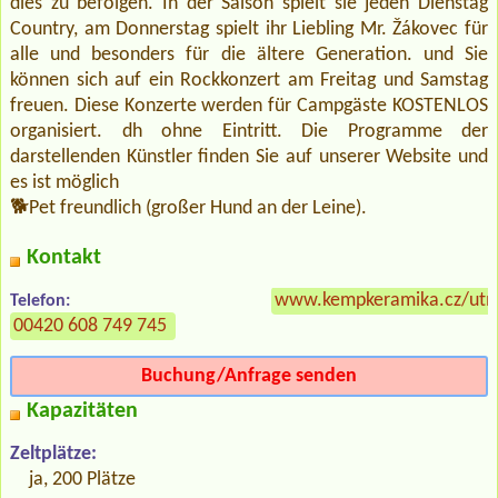
dies zu befolgen. In der Saison spielt sie jeden Dienstag
Country, am Donnerstag spielt ihr Liebling Mr. Žákovec für
alle und besonders für die ältere Generation. und Sie
können sich auf ein Rockkonzert am Freitag und Samstag
freuen. Diese Konzerte werden für Campgäste KOSTENLOS
organisiert. dh ohne Eintritt. Die Programme der
darstellenden Künstler finden Sie auf unserer Website und
es ist möglich
🐕‍Pet freundlich (großer Hund an der Leine).
Kontakt
www.kempkeramika.cz/ut
Telefon:
00420 608 749 745
Buchung/Anfrage senden
Kapazitäten
Zeltplätze:
ja, 200 Plätze