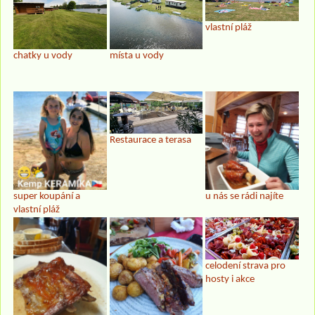
vlastní pláž
chatky u vody
místa u vody
Restaurace a terasa
super koupání a
u nás se rádi najíte
vlastní pláž
celodení strava pro
hosty i akce