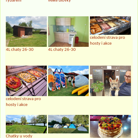
rybaření
velké úlovky
celodení strava pro
hosty i akce
4L chaty 26-30
4L chaty 26-30
celodení strava pro
hosty i akce
Chatky u vody