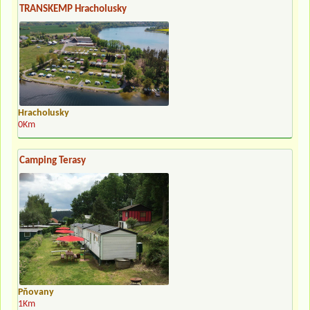
TRANSKEMP Hracholusky
Hracholusky
0Km
Camping Terasy
Pňovany
1Km