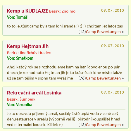
Kemp u KUDLAJZE
09. 07. 2010
Bezirk: Znojmo
Von: Tomáš
to to je gůůt camp byla tam loni sranda :) :) :) chci tam jet letos zas
(12)
Camp Bewertungen
»
Kemp Hejtman Jih
09. 07. 2010
Bezirk: Jindřichův Hradec
Von: Smetkom
Ahoj každý rok se s rozhodujeme kam na letní dovolenou po pár
dnech je rozhodnuto Hejtman jih je to krásné a klidné místo takže
už se tam těším v srpnu tam vyrážíme
(76)
Camp Bewertungen
»
Rekreační areál Losinka
09. 07. 2010
Bezirk: Šumperk
Von: Veronika
Je to opravdu příjemný areál, sociály čisté teplá voda v ceně celý
den,restaurace v areálu (výborně vařili), přírodní koupaliště hned
vedle,termální kousek. Klídek :-)
(13)
Camp Bewertungen
»