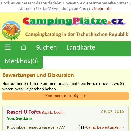
Cookies verbessern das Surferlebnis. Wenn Sie diese Internetseite nutzen,
stimmen Sie der Verwendung von Cookies
Mehr Info
☰
⌂
Suchen
Landkarte
Merkbox(
0
)
Bewertungen und Diskussion
Hier können Sie Ihren Kommentar auch mit dem Foto einfügen, wo Sie
waren, was Sie gesehen haben..
Kommentar einfügen
»
Resort U Fořta
09. 07. 2010
Bezirk: Děčín
Von: Světlana
Proč nikde nenajdu vaše ceny???
(41)
Camp Bewertungen
»