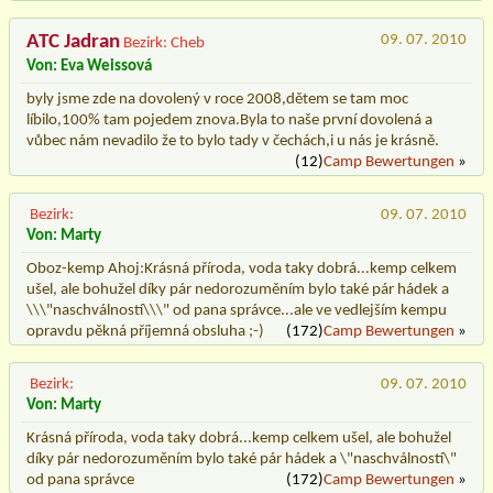
ATC Jadran
09. 07. 2010
Bezirk: Cheb
Von: Eva Weissová
byly jsme zde na dovolený v roce 2008,dětem se tam moc
líbilo,100% tam pojedem znova.Byla to naše první dovolená a
vůbec nám nevadilo že to bylo tady v čechách,i u nás je krásně.
(12)
Camp Bewertungen
»
Bezirk:
09. 07. 2010
Von: Marty
Oboz-kemp Ahoj:Krásná příroda, voda taky dobrá...kemp celkem
ušel, ale bohužel díky pár nedorozuměním bylo také pár hádek a
\\\"naschválností\\\" od pana správce...ale ve vedlejším kempu
opravdu pěkná příjemná obsluha ;-)
(172)
Camp Bewertungen
»
Bezirk:
09. 07. 2010
Von: Marty
Krásná příroda, voda taky dobrá...kemp celkem ušel, ale bohužel
díky pár nedorozuměním bylo také pár hádek a \"naschválností\"
od pana správce
(172)
Camp Bewertungen
»