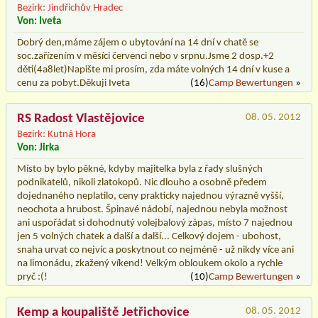
Bezirk: Jindřichův Hradec
Von: Iveta
Dobrý den,máme zájem o ubytování na 14 dní v chatě se
soc.zařízením v měsíci červenci nebo v srpnu.Jsme 2 dosp.+2
děti(4a8let)Napište mi prosím, zda máte volných 14 dní v kuse a
cenu za pobyt.Děkuji Iveta
(16)
Camp Bewertungen
»
RS Radost Vlastějovice
08. 05. 2012
Bezirk: Kutná Hora
Von: Jirka
Místo by bylo pěkné, kdyby majitelka byla z řady slušných
podnikatelů, nikoli zlatokopů. Nic dlouho a osobně předem
dojednaného neplatilo, ceny prakticky najednou výrazně vyšší,
neochota a hrubost. Špinavé nádobí, najednou nebyla možnost
ani uspořádat si dohodnutý volejbalový zápas, místo 7 najednou
jen 5 volných chatek a další a další... Celkový dojem - ubohost,
snaha urvat co nejvíc a poskytnout co nejméně - už nikdy více ani
na limonádu, zkažený víkend! Velkým obloukem okolo a rychle
pryč :(!
(10)
Camp Bewertungen
»
Kemp a koupaliště Jetřichovice
08. 05. 2012