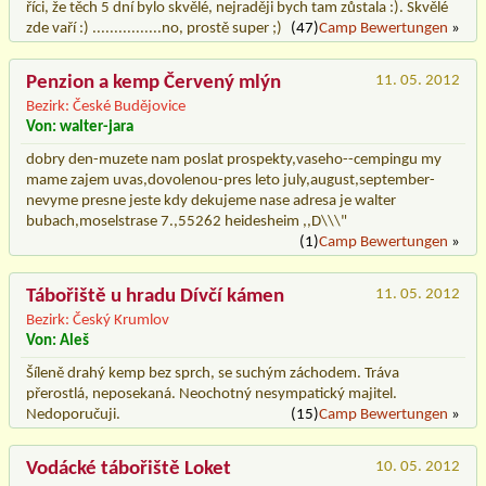
říci, že těch 5 dní bylo skvělé, nejraději bych tam zůstala :). Skvělé
zde vaří :) ................no, prostě super ;)
(47)
Camp Bewertungen
»
Penzion a kemp Červený mlýn
11. 05. 2012
Bezirk: České Budějovice
Von: walter-jara
dobry den-muzete nam poslat prospekty,vaseho--cempingu my
mame zajem uvas,dovolenou-pres leto july,august,september-
nevyme presne jeste kdy dekujeme nase adresa je walter
bubach,moselstrase 7.,55262 heidesheim ,,D\\\"
(1)
Camp Bewertungen
»
Tábořiště u hradu Dívčí kámen
11. 05. 2012
Bezirk: Český Krumlov
Von: Aleš
Šíleně drahý kemp bez sprch, se suchým záchodem. Tráva
přerostlá, neposekaná. Neochotný nesympatický majitel.
Nedoporučuji.
(15)
Camp Bewertungen
»
Vodácké tábořiště Loket
10. 05. 2012