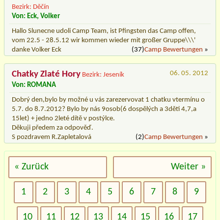
Bezirk: Děčín
Von: Eck, Volker
Hallo Slunecne udoli Camp Team, ist Pfingsten das Camp offen,
vom 22.5 - 28.5.12 wir kommen wieder mit großer Gruppe\\\'
danke Volker Eck
(37)
Camp Bewertungen
»
Chatky Zlaté Hory
06. 05. 2012
Bezirk: Jeseník
Von: ROMANA
Dobrý den,bylo by možné u vás zarezervovat 1 chatku vtermínu o
5.7. do 8.7.2012? Bylo by nás 9osob(6 dospělých a 3děti 4,7,a
15let) + jedno 2leté dítě v postýlce.
Děkuji předem za odpověď.
S pozdravem R.Zapletalová
(2)
Camp Bewertungen
»
« Zurück
Weiter »
1
2
3
4
5
6
7
8
9
10
11
12
13
14
15
16
17