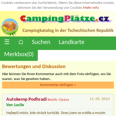
Cookies verbessern das Surferlebnis. Wenn Sie diese Internetseite nutzen,
stimmen Sie der Verwendung von Cookies
Mehr Info
☰
⌂
Suchen
Landkarte
Merkbox(
0
)
Bewertungen und Diskussion
Hier können Sie Ihren Kommentar auch mit dem Foto einfügen, wo Sie
waren, was Sie gesehen haben..
Kommentar einfügen
»
Autokemp Podhradí
11. 05. 2012
Bezirk: Opava
Von: Lucíše
Nejlepší místo, kde strávit turisťák. Dnes jsem se vrátila a musím