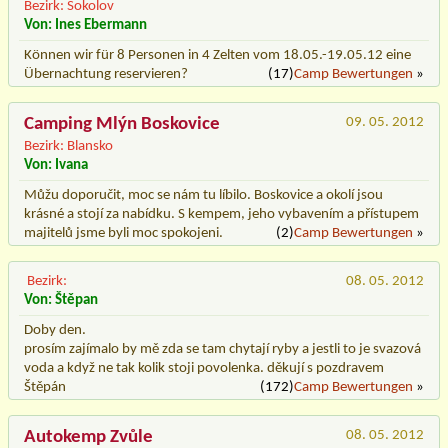
Bezirk: Sokolov
Von: Ines Ebermann
Können wir für 8 Personen in 4 Zelten vom 18.05.-19.05.12 eine
Übernachtung reservieren?
(17)
Camp Bewertungen
»
Camping Mlýn Boskovice
09. 05. 2012
Bezirk: Blansko
Von: Ivana
Můžu doporučit, moc se nám tu líbilo. Boskovice a okolí jsou
krásné a stojí za nabídku. S kempem, jeho vybavením a přístupem
majitelů jsme byli moc spokojeni.
(2)
Camp Bewertungen
»
Bezirk:
08. 05. 2012
Von: Štěpan
Doby den.
prosím zajímalo by mě zda se tam chytají ryby a jestli to je svazová
voda a když ne tak kolik stoji povolenka. děkují s pozdravem
Štěpán
(172)
Camp Bewertungen
»
Autokemp Zvůle
08. 05. 2012