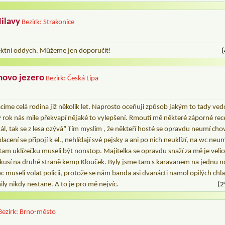
ilavy
Bezirk: Strakonice
ektní oddych. Můžeme jen doporučit!
(
hovo jezero
Bezirk: Česká Lípa
íme celá rodina již několik let. Naprosto oceňuji způsob jakým to tady ved
ý rok nás mile překvapí nějaké to vylepšení. Rmoutí mě některé záporné rec
okál, tak se z lesa ozývá” Tím myslím , že někteří hosté se opravdu neumí cho
lacení se připojí k el., nehlídají své pejsky a ani po nich neuklízí, na wc neu
tam uklízečku museli být nonstop. Majitelka se opravdu snaží za mě je veli
kusí na druhé straně kemp Klouček. Byly jsme tam s karavanem na jednu noc
c museli volat policii, protože se nám banda asi dvanácti namol opilých chl
y nikdy nestane. A to je pro mě nejvíc.
(2
Bezirk: Brno-město