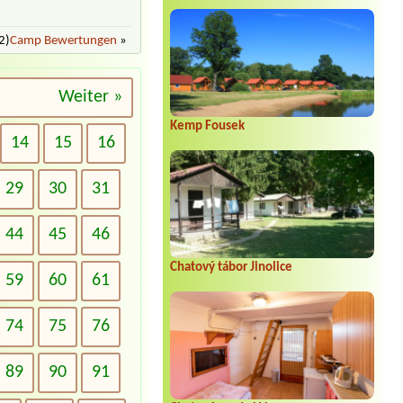
2)
Camp Bewertungen
»
Weiter »
Kemp Fousek
14
15
16
29
30
31
44
45
46
Chatový tábor Jinolice
59
60
61
74
75
76
89
90
91