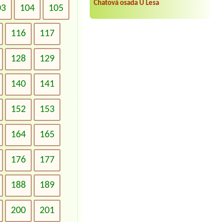
Chatová osada U Lesa
03
104
105
116
117
128
129
140
141
152
153
164
165
176
177
188
189
200
201