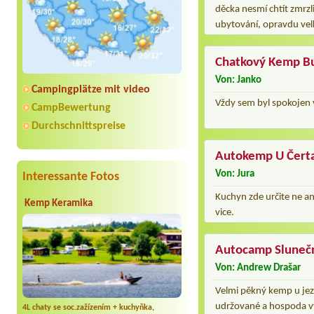
děcka nesmí chtít zmrzli
ubytování, opravdu ve
Chatkový Kemp B
Von: Janko
Campingplätze mit video
Vždy sem byl spokojen v
CampBewertung
Durchschnittspreise
Autokemp U Čert
Von: Jura
Interessante Fotos
Kuchyn zde určite ne an
Kemp Keramika
vice.
Autocamp Sluneč
Von: Andrew Drašar
Velmi pěkný kemp u jeze
udržované a hospoda vyp
4L chaty se soc.zažízením + kuchyňka,