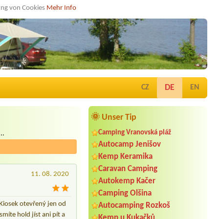
dung von Cookies
Mehr Info
DE
CZ
EN
🌞 Unser Tip
Camping Vranovská pláž
..
Autocamp Jenišov
Kemp Keramika
Caravan Camping
11. 08. 2020
Autokemp Kačer
Camping Olšina
 Kiosek otevřený jen od
Autocamping Rozkoš
íte hold jíst ani pít a
Kemp u Kukačků