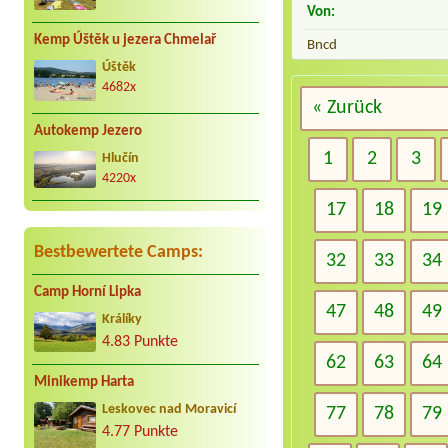
Von:
Kemp Úštěk u jezera Chmelař
Bncd
Úštěk
4682x
« Zurück
Autokemp Jezero
1
2
3
Hlučín
4220x
17
18
19
Bestbewertete Camps:
32
33
34
Camp Horní Lipka
47
48
49
Králíky
4.83 Punkte
62
63
64
Minikemp Harta
Leskovec nad Moravicí
77
78
79
4.77 Punkte