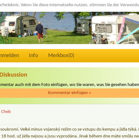
urferlebnis. Wenn Sie diese Internetseite nutzen, stimmen Sie der Verwen
nmelden
Info
Merkbox(
0
)
Diskussion
mmentar auch mit dem Foto einfügen, wo Sie waren, was Sie gesehen haben
Kommentar einfügen
»
: Cheb
 soukromí. Velké minus vojenský režim co se vstupu do kempu a jidla týká.
 18 hod. už jídla nejsou a jsou vyprodána. Jinak během dne máte smůlu nesm