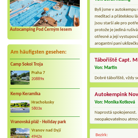
Byli jsme v autokempu 
meditaci a přátelskou l
jsou starší ale pro pot
Autocamping Pod Černým lesem
protože je jediná rušivá
otřesné a její vystupov
arogantní paní uklizečk
Am häufigsten gesehen:
Tábořiště Capt. 
Camp Sokol Troja
Von: Martin
Praha 7
Dobré tábořiště, vždy se
20889x
Autokempink Nov
Kemp Keramika
Von: Monika Kotková
Hracholusky
5803x
Naprostá spokojenost. 
neopakovatelnou atmos
Vranovská pláž - Holiday park
Vranov nad Dyjí
Bezirk:
4942x