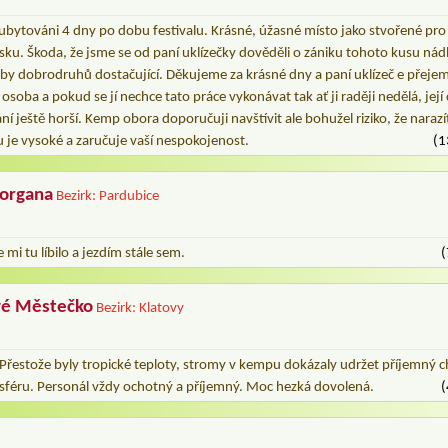
ubytováni 4 dny po dobu festivalu. Krásné, úžasné místo jako stvořené pro
ásku. Škoda, že jsme se od paní uklízečky dověděli o zániku tohoto kusu ná
řeby dobrodruhů dostačující. Děkujeme za krásné dny a paní uklízeč e přejem
 osoba a pokud se jí nechce tato práce vykonávat tak ať ji raději nedělá, jej
ání ještě horší. Kemp obora doporučuji navštívit ale bohužel riziko, že nara
u je vysoké a zaručuje vaší nespokojenost.
(1
Morgana
Bezirk: Pardubice
 mi tu líbilo a jezdím stále sem.
(
é Městečko
Bezirk: Klatovy
Přestože byly tropické teploty, stromy v kempu dokázaly udržet příjemný 
féru. Personál vždy ochotný a příjemný. Moc hezká dovolená.
(