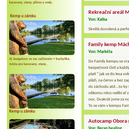
karavany, stany, přímo u vody..
Rekreační areál M
Kemp u zámku
Von: Katka
Skvělá dovolená a perf
Family kemp Mác
Von: Markéta
4L bungalovy se soc.zažízením + kuchyňka,
Do Family kempu se vrac
místa pro karavany, stany..
bezpečnost čistí a každ
platí “ jak se do lesa v
pláži, na černo a bez zap
do záchodu atd...to by 
někomu něco nelíbí ať z
noc. Dvakrát jsme za no
To se vám v kempu Famil
Kemp u zámku
Autocamp Obora
Von: Beran healing