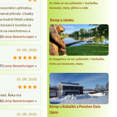
4L chaty se soc.zažízením + kuchyňka,
 souznění s přírodou,
karavany, stany, přímo u vody..
dherné přírody. Chatky
e hodně štěstí a lásky
Kemp u zámku
í chování k hostům je
zíte na neochotnou a
3)
Camp Bewertungen
»
10. 08. 2020
4L bungalovy se soc.zažízením + kuchyňka,
místa pro karavany, stany..
7)
Camp Bewertungen
»
10. 08. 2020
chlad. Řeka má
4)
Camp Bewertungen
»
Kemp u Kukačků a Penzion DaJa
Lipno
10. 08. 2020