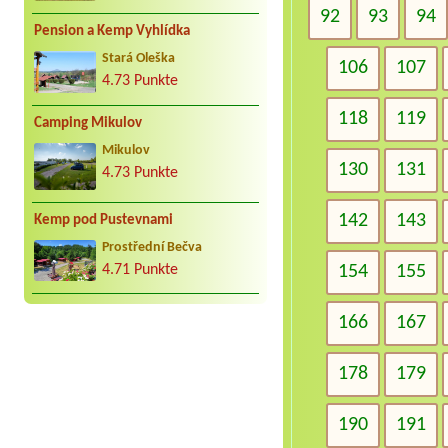
92
93
94
Pension a Kemp Vyhlídka
Stará Oleška
106
107
4.73 Punkte
118
119
Camping Mikulov
Mikulov
130
131
4.73 Punkte
142
143
Kemp pod Pustevnami
Prostřední Bečva
4.71 Punkte
154
155
166
167
178
179
190
191