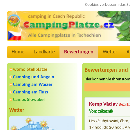
Cookies verbessern das S
Home
Landkarte
Bewertungen
Wetter
A
womo Stellplätze
Bewertungen und 
Camping und Angeln
Hier können Sie Ihren Ko
Camping am Wasser
Camping am Fluss
Camps Slowakei
Kemp Václav
Bezirk
Wetter
Von: zákazník
Hezké ubytování, čisto,
17 hod. do 20 hod.. A v