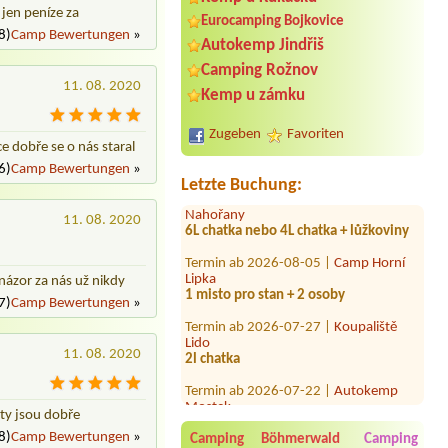
 jen peníze za
Eurocamping Bojkovice
8)
Camp Bewertungen
»
Autokemp Jindřiš
Camping Rožnov
11. 08. 2020
Kemp u zámku
Termin ab 2027-07-10 |
AUTO-AQUA-
CYCLO CAMP Ostrožská Nová Ves
2x 4L chatka a 8 osob + lůžkoviny1x 8L
Zugeben
Favoriten
bungalov a 8 osob + lůžkoviny
e dobře se o nás staral
6)
Camp Bewertungen
»
Termin ab 2026-07-31 |
Kemp U Fíka -
Letzte Buchung:
Nahořany
6L chatka nebo 4L chatka + lůžkoviny
11. 08. 2020
Termin ab 2026-08-05 |
Camp Horní
Lipka
1 misto pro stan + 2 osoby
 názor za nás už nikdy
Termin ab 2026-07-27 |
Koupaliště
7)
Camp Bewertungen
»
Lido
2l chatka
11. 08. 2020
Termin ab 2026-07-22 |
Autokemp
Mostek
2 Zelte 1
ety jsou dobře
Termin ab 2026-07-25 |
AUTOKEMP
8)
Camp Bewertungen
»
Camping Böhmerwald
Camping
Liberec