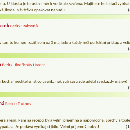
nu. U kiosku je teráska směr k vodě ale zavřená. Majitelce holt stačí vybírat
lká škoda. Návštěvu opakovat nebudu.
(
ucek
Bezirk: Rakovník
 tomto kempu, zažil jsem už 3 majitelé a každy měl perfektní přístup a velic
(
a
Bezirk: Jindřichův Hradec
i kuchař nechtěl sníst co uvařil.Jinak zub času zde udělal své,každý má svůj
(
ná
Bezirk: Trutnov
ra a lesů. Paní na recepci byla velmi příjemná a nápomocná. Sprchy a toal
adala, že podává vynikající jídlo. Velmi příjemný pobyt!
(1