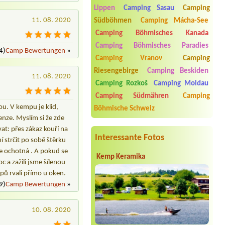
1 místo pro střední stan a auto. 1
Lippen
Camping Sasau
Camping
chatka pro 2 os
11. 08. 2020
Südböhmen
Camping Mácha-See
Termin ab 2026-08-14 |
AUTOKEMP
Camping Böhmisches Kanada
Liberec
Camping Böhmisches Paradies
4 lidi
4)
Camp Bewertungen
»
Camping Vranov
Camping
Termin ab 2026-08-14 |
Autocamping
Riesengebirge
Camping Beskiden
Rozkoš
11. 08. 2020
Camping Rozkoš
Camping Moldau
Termin ab 2026-08-19 |
Kemp krásná
Morava
Camping Südmähren
Camping
1x velký stan, 1x malý stan, 1x obytný
ou. V kempu je klid,
Böhmische Schweiz
vůz1 místo u el. přípojky, pes
enze. Myslím si že zde
Termin ab 2026-08-03 |
Autocamp
vat: přes zákaz kouří na
Zadní Třebaň - Ostrov
Interessante Fotos
mí strčit po sobě štěrku
2L chatka
ce ochotná . A pokud se
Kemp Keramika
 a zažili jsme šílenou
apů rvali přímo u oken.
9)
Camp Bewertungen
»
10. 08. 2020