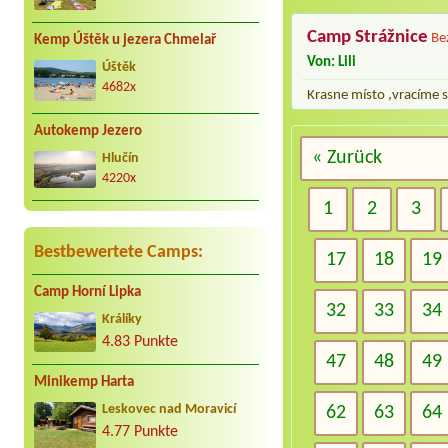
Camp Strážnice
Be
Kemp Úštěk u jezera Chmelař
Von: Lili
Úštěk
4682x
Krasne místo ,vracíme s
Autokemp Jezero
« Zurück
Hlučín
4220x
1
2
3
Bestbewertete Camps:
17
18
19
Camp Horní Lipka
32
33
34
Králíky
4.83 Punkte
47
48
49
Minikemp Harta
62
63
64
Leskovec nad Moravicí
4.77 Punkte