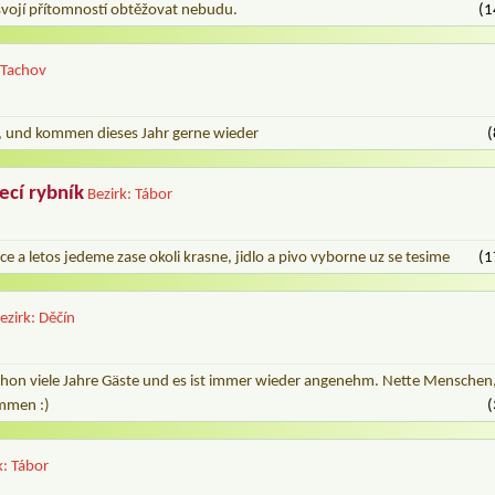
 svojí přítomností obtěžovat nebudu.
(1
 Tachov
, und kommen dieses Jahr gerne wieder
(
ecí rybník
Bezirk: Tábor
tce a letos jedeme zase okoli krasne, jidlo a pivo vyborne uz se tesime
(1
ezirk: Děčín
 Schon viele Jahre Gäste und es ist immer wieder angenehm. Nette Menschen
ommen :)
(
k: Tábor