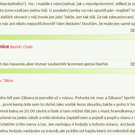
loprázdného!). No, i nadále s námi jednal, jak s nesvéprávnými. Jelikož je sy
roto jsme vzali jen jednu hůl. U poslední jamky na nás spustil pán- majitel? 
alších slovech z něj ironie jen jela! Takže, jen tak dál. Za tak zdevastovaný
e nás ani nikdo nepustil dovnitř Vám tleskám! Doufám, že máte jen samé sp
(2
nice
Bezirk: Cheb
s
cht das Neueste,aber immer sauber.Wir kommen gerne hierhin
(2
k: Tábor
ho šéf pan Zábava je parodie už v názvu. Pohoda nic moc a Zábava? Sprchy
...první kemp,kde sem to slyšel.Jako vodák lecos zkoušku,takže v poho.V ho
emná baba,ve 20.00 zavírá a řízek si tam můžeš dát jen s mast.hranolkama,
očené na jeden zátah a milá obsluha.Zaplatil sem a pojedl a popil u stanu z v
Ušetřím si tím nervy a čas. Jen nechápu 4 hvězdy u tohoto ústavu. Asi bod
dnu hvězdu nedávám za trávník,ale za klíče od hajzlu který mi milostivě dali