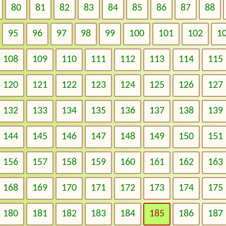
80
81
82
83
84
85
86
87
88
95
96
97
98
99
100
101
102
1
108
109
110
111
112
113
114
115
120
121
122
123
124
125
126
127
132
133
134
135
136
137
138
139
144
145
146
147
148
149
150
151
156
157
158
159
160
161
162
163
168
169
170
171
172
173
174
175
180
181
182
183
184
185
186
187