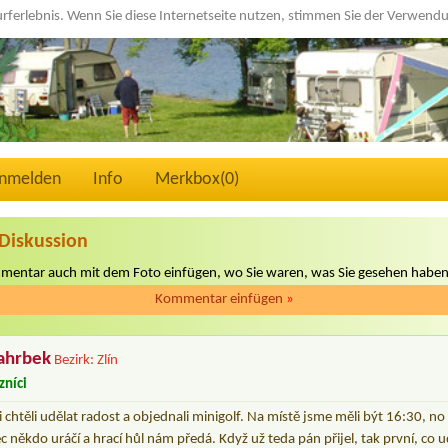
urferlebnis. Wenn Sie diese Internetseite nutzen, stimmen Sie der Verwen
nmelden
Info
Merkbox(
0
)
Diskussion
mmentar auch mit dem Foto einfügen, wo Sie waren, was Sie gesehen haben
Kommentar einfügen
»
Pahrbek
Bezirk: Zlín
zníci
 chtěli udělat radost a objednali minigolf. Na místě jsme měli být 16:30, n
c někdo uráčí a hrací hůl nám předá. Když už teda pán přijel, tak první, co u