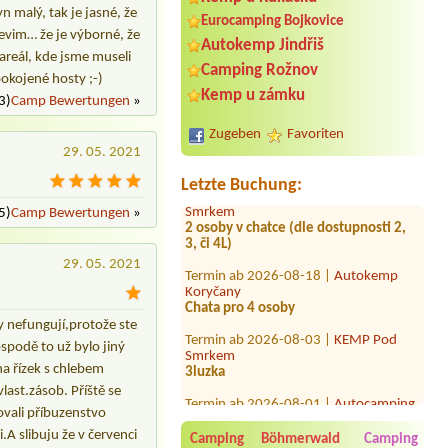
n malý, tak je jasné, že
Eurocamping Bojkovice
Nevim… že je výborné, že
Autokemp Jindřiš
 areál, kde jsme museli
Camping Rožnov
okojené hosty ;-)
Termin ab 2026-08-13 |
Kemp
Kemp u zámku
3)
Camp Bewertungen
»
Vyskytná
1 místo na karavan + předstan + auto +
Zugeben
Favoriten
elektrická přípojka
29. 05. 2021
Termin ab 2026-07-24 |
KEMP Pod
Letzte Buchung:
Smrkem
2 osoby v chatce (dle dostupnosti 2,
5)
Camp Bewertungen
»
3, či 4L)
Termin ab 2026-08-18 |
Autokemp
29. 05. 2021
Koryčany
Chata pro 4 osoby
Termin ab 2026-08-03 |
KEMP Pod
 nefungují,protože ste
Smrkem
3luzka
spodě to už bylo jiný
na řízek s chlebem
Termin ab 2026-08-01 |
Autocamping
last.zásob. Příště se
Antýgl
Space for a tent with 2 personsYes,
ovali příbuzenstvo
one car. With electra
.A slibuju že v červenci
Camping Böhmerwald
Camping