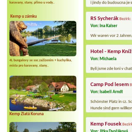
i jindy do budoucna je
karavany, stany, přímo u vody..
Kemp u zámku
RS Sycherák
Bezirk:
Von: Ina Kaiser
Wir waren vor 2 Jahren
Hotel - Kemp Kníž
Von: Michaela
4L bungalovy se soc.zažízením + kuchyňka,
místa pro karavany, stany..
Byli jsme zde loni v cha
Camp Pod lesem
B
Von: Isabell Arndt
Schönster Platz in cz.
Hunde sind gern willk
Kemp Zlatá Koruna
Kemp Fousek
Bezir
Von: Jitka Dvořáková