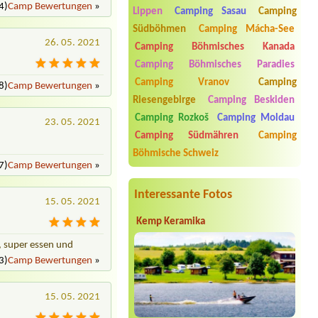
4)
Camp Bewertungen
»
Termin ab 2026-07-28 |
Autokemp
Lippen
Camping Sasau
Camping
Beroun Na Hrázi
Südböhmen
Camping Mácha-See
Termin ab 2026-08-07 |
Kemp Oáza
26. 05. 2021
Camping Böhmisches Kanada
1místo pro stan 2dospělý + 3 děti +
pes1místo u vody + el.přípojka + 2
Camping Böhmisches Paradies
dospělý + 3 děti +pes
Camping Vranov
Camping
8)
Camp Bewertungen
»
Termin ab 2026-08-11 |
Kemp U Fíka -
Riesengebirge
Camping Beskiden
Nahořany
Camping Rozkoš
Camping Moldau
2 x 4L chatka - 5 dospělých osob + 3
23. 05. 2021
děti + pes + lůžkoviny
Camping Südmähren
Camping
Böhmische Schweiz
Termin ab 2026-07-29 |
Camping
7)
Camp Bewertungen
»
Amerika
Stellplatz für 2 Personen und 1 Hund
Interessante Fotos
Termin ab 2026-07-25 |
Minikemp
15. 05. 2021
Areál Nový rybník
Kemp Keramika
1x stan misto 2x dite pod 5let a 2x
dospělý
, super essen und
3)
Camp Bewertungen
»
15. 05. 2021