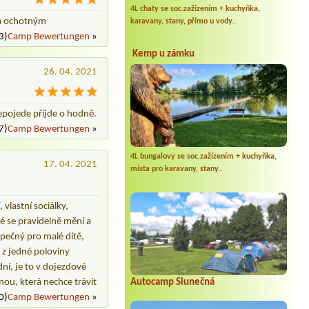
4L chaty se soc.zažízením + kuchyňka,
 a ochotným
karavany, stany, přímo u vody..
3)
Camp Bewertungen
»
Kemp u zámku
26. 04. 2021
nepojede příjde o hodně.
7)
Camp Bewertungen
»
4L bungalovy se soc.zažízením + kuchyňka,
17. 04. 2021
místa pro karavany, stany..
vlastní sociálky,
ré se pravidelně mění a
zpečný pro malé dítě,
 z jedné poloviny
ní, je to v dojezdové
inou, která nechce trávit
Autocamp Slunečná
0)
Camp Bewertungen
»