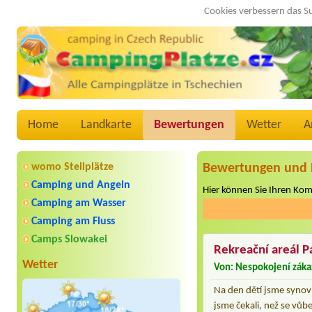
Cookies verbessern das S
Home
Landkarte
Bewertungen
Wetter
A
womo Stellplätze
Bewertungen und 
Camping und Angeln
Hier können Sie Ihren Ko
Camping am Wasser
Camping am Fluss
Camps Slowakei
Rekreační areál 
Wetter
Von: Nespokojení záka
Na den dětí jsme synovi
jsme čekali, než se vůbe