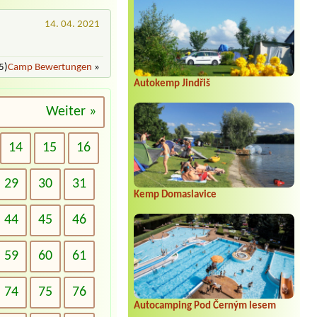
14. 04. 2021
5)
Camp Bewertungen
»
Autokemp Jindřiš
Weiter »
14
15
16
29
30
31
Kemp Domaslavice
44
45
46
59
60
61
74
75
76
Autocamping Pod Černým lesem