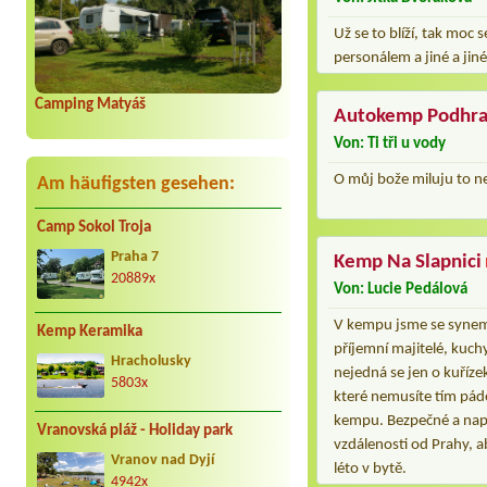
Už se to blíží, tak mo
personálem a jiné a jin
Camping Matyáš
Autokemp Podhra
Von: Ti tři u vody
O můj bože miluju to ne
Am häufigsten gesehen:
Camp Sokol Troja
Praha 7
Kemp Na Slapnici
20889x
Von: Lucie Pedálová
V kempu jsme se synem (
Kemp Keramika
příjemní majitelé, kuch
Hracholusky
nejedná se jen o kuříze
5803x
které nemusíte tím pád
kempu. Bezpečné a napro
Vranovská pláž - Holiday park
vzdálenosti od Prahy, ab
Vranov nad Dyjí
léto v bytě.
4942x