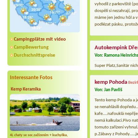
vyhodil z parkoviště (po
dospělí si nezahrají, p
máme jen jednu hůl a v d
podlézat pásku, protož
Campingplätze mit video
CampBewertung
Autokempink Dře
Durchschnittspreise
Von: Ramona Heinrich
Super Platz,Sanitär ni
Interessante Fotos
kemp Pohoda
Bezir
Kemp Keramika
Von: Jan Pavliš
Tento kemp Pohoda a je
se nenahlásili dopředu.
kafe....nafouklá nepříj
nemá kalkulaci.Pivo nat
tomuto zařízení vyhnul.
p.Zábavy z Pohody.....je
4L chaty se soc.zažízením + kuchyňka,