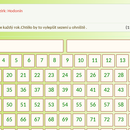
zirk: Hodonín
e každý rok.Chtělo by to vylepšit sezení u ohniště .
(1
4
5
6
7
8
9
10
11
12
13
20
21
22
23
24
25
26
27
28
35
36
37
38
39
40
41
42
43
50
51
52
53
54
55
56
57
58
65
66
67
68
69
70
71
72
73