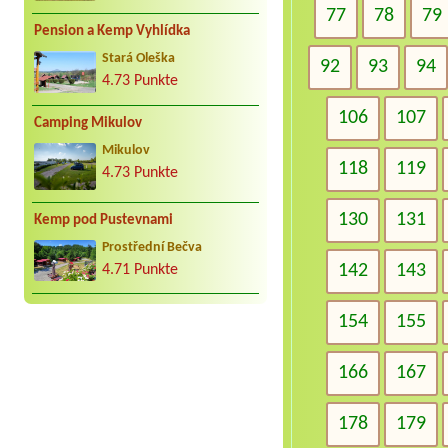
77
78
79
Pension a Kemp Vyhlídka
Stará Oleška
92
93
94
4.73 Punkte
106
107
Camping Mikulov
Mikulov
118
119
4.73 Punkte
130
131
Kemp pod Pustevnami
Prostřední Bečva
142
143
4.71 Punkte
154
155
166
167
178
179