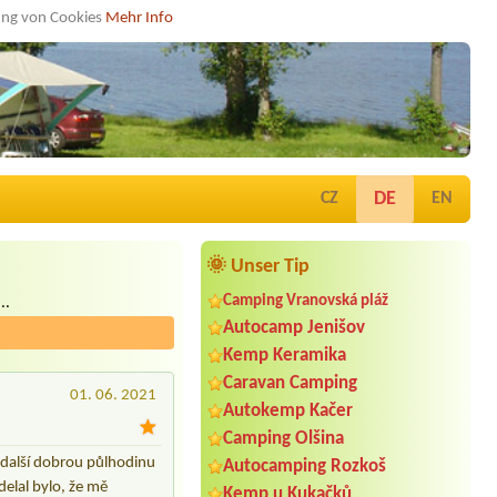
dung von Cookies
Mehr Info
DE
CZ
EN
🌞 Unser Tip
Camping Vranovská pláž
..
Autocamp Jenišov
Kemp Keramika
Caravan Camping
01. 06. 2021
Autokemp Kačer
Camping Olšina
o další dobrou půlhodinu
Autocamping Rozkoš
delal bylo, že mě
Kemp u Kukačků