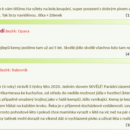
c se k vám těšíme.Na výlety na kole,koupání, super posezení s dobrým pivem
é. Tak brzy naviděnou. Jitka + Zdenek
(1
dí
Bezirk: Opava
jlepší kemp jezdíme tam už asi 5 let. Skvělé jídlo skvělé všechno kdo tam 
(4
Bezirk: Rakovník
4 roky) strávili 3 týdny léto 2020. Jedním slovem SKVĚLÉ! Parádní zázemí, 
yňka+terasa ke kuchyňce, od středy do neděle možnost jídla v hostinci (kte
k případně smažený trojboj jako v řadě kempů).Jídlo vynikající. Kemp je be
em hlídat na každém kroku. Řeka je v příjemné docházkové vzdálenosti. Les
sto pohodové léto i pokud chce maminka vyrazit v létě na víc než na pár d
y tatínek mohl dorazit na víkend dát si vychlazené pivko a užívat léta s rod
(1