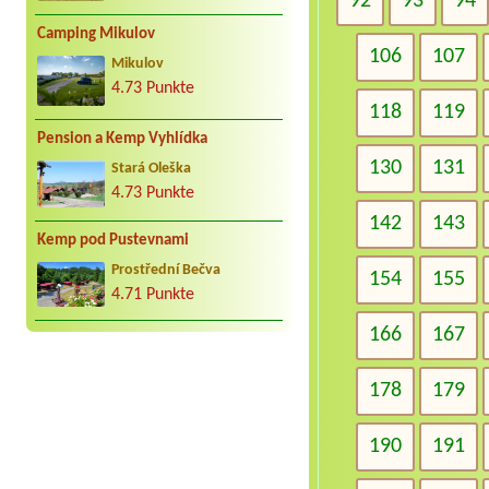
92
93
94
Camping Mikulov
106
107
Mikulov
4.73 Punkte
118
119
Pension a Kemp Vyhlídka
130
131
Stará Oleška
4.73 Punkte
142
143
Kemp pod Pustevnami
Prostřední Bečva
154
155
4.71 Punkte
166
167
178
179
190
191