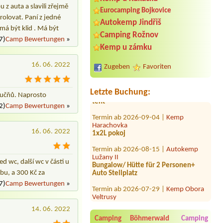
 z auta a slavili zřejmě
Eurocamping Bojkovice
rolovat. Paní z jedné
Autokemp Jindřiš
má být klid . Má být
Camping Rožnov
7)
Camp Bewertungen
»
Termin ab 2026-07-22 |
Autokemp
Kemp u zámku
Pilák
4L buňka / chatka
16. 06. 2022
Zugeben
Favoriten
Termin ab 2026-08-01 |
Kemp Oáza
2 grown ups and 1 child 10 years with
tent
Letzte Buchung:
u učňů. Naprosto
Termin ab 2026-09-04 |
Kemp
2)
Camp Bewertungen
»
Harachovka
1x2L pokoj
16. 06. 2022
Termin ab 2026-08-15 |
Autokemp
Lužany II
Bungalow/ Hütte für 2 Personen+
Auto Stellplatz
 wc, další wc v části u
bu, a 300 Kč za
Termin ab 2026-07-29 |
Kemp Obora
7)
Camp Bewertungen
»
Veltrusy
Termin ab 2026-07-29 |
Autocamp
Osek
14. 06. 2022
Camping Böhmerwald
Camping