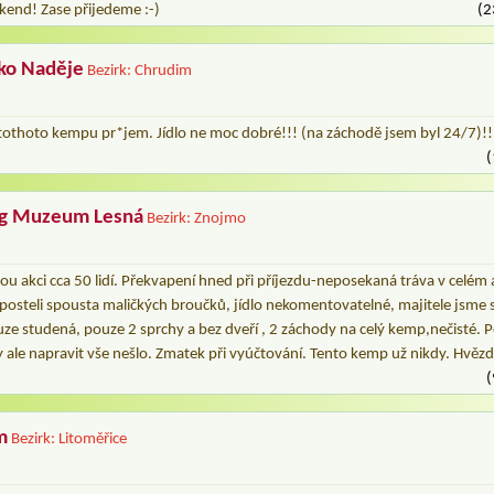
kend! Zase přijedeme :-)
(2
sko Naděje
Bezirk: Chrudim
 tothoto kempu pr*jem. Jídlo ne moc dobré!!! (na záchodě jsem byl 24/7)!!
(
ng Muzeum Lesná
Bezirk: Znojmo
 akci cca 50 lidí. Překvapení hned při příjezdu-neposekaná tráva v celém 
 posteli spousta maličkých broučků, jídlo nekomentovatelné, majitele jsme st
ze studená, pouze 2 sprchy a bez dveří , 2 záchody na celý kemp,nečisté. 
y ale napravit vše nešlo. Zmatek při vyúčtování. Tento kemp už nikdy. Hvěz
(
m
Bezirk: Litoměřice