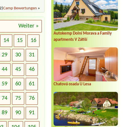
2)
Camp Bewertungen
»
Weiter »
Autokemp Dolní Morava a Family
14
15
16
apartments V Zátiší
29
30
31
44
45
46
59
60
61
Chatová osada U Lesa
74
75
76
89
90
91