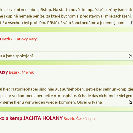
k, ale velmi neosobní přístup. Na startu nové "kempařské" sezóny jsme utrat
é skupině nemalé peníze, za které bychom si představovali milé zacházení.
btíž a všechno byl problém. Příště už vám šanci nedáme a jedeme jinam.
(
m
Bezirk: Karlovy Vary
u a jsme spokojení.
(5
rusy
Bezirk: Mělník
l hier. Naturliebhaber sind hier gut aufgehoben. Betreiber sehr unkomplizier
amp sehr verkommen aber nette Atmosphäre. Schade das nicht mehr viel gema
per gerne hier u wir werden wieder kommen. Oliver & Ivana
(2
sko a kemp JACHTA HOLANY
Bezirk: Česká Lípa