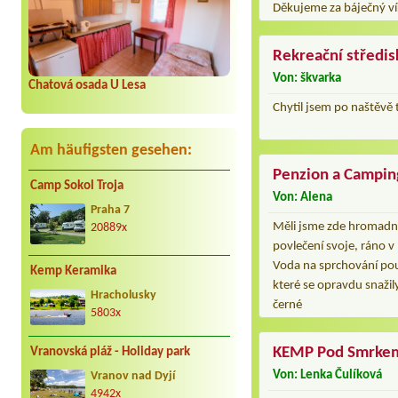
Děkujeme za báječný ví
Rekreační středi
Von: škvarka
Chatová osada U Lesa
Chytil jsem po naštěvě
Am häufigsten gesehen:
Penzion a Campi
Camp Sokol Troja
Von: Alena
Praha 7
Měli jsme zde hromadnou
20889x
povlečení svoje, ráno v
Voda na sprchování pou
Kemp Keramika
které se opravdu snažil
Hracholusky
černé
5803x
KEMP Pod Smrke
Vranovská pláž - Holiday park
Von: Lenka Čulíková
Vranov nad Dyjí
4942x