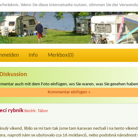
urferlebnis. Wenn Sie diese Internetseite nutzen, stimmen Sie der Verwen
nmelden
Info
Merkbox(
0
)
Diskussion
mmentar auch mit dem Foto einfügen, wo Sie waren, was Sie gesehen haben
Kommentar einfügen
»
ecí rybník
Bezirk: Tábor
nulý víkend, líbilo se mi tam tak jsme tam karavan nechali i na tento víken
era, naproti nám se ubytovalo cca 16 moldavců, nebo podobná národnost n