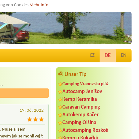
dung von Cookies
Mehr Info
DE
CZ
EN
🌞 Unser Tip
Camping Vranovská pláž
..
Autocamp Jenišov
Kemp Keramika
Caravan Camping
19. 06. 2022
Autokemp Kačer
Camping Olšina
d. Musela jsem
Autocamping Rozkoš
evím jak se mohli vejít
Kemp u Kukačků