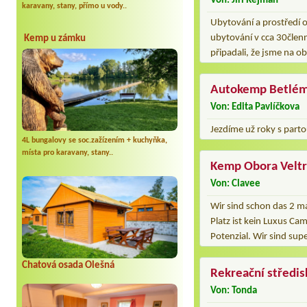
Von: Jiří Rejman
karavany, stany, přímo u vody..
Ubytování a prostředí o
ubytování v cca 30členn
Kemp u zámku
připadali, že jsme na o
Autokemp Betlé
Von: Edita Pavlíčkova
Jezdíme už roky s parto
4L bungalovy se soc.zažízením + kuchyňka,
místa pro karavany, stany..
Kemp Obora Velt
Von: Clavee
Wir sind schon das 2 ma
Platz ist kein Luxus C
Potenzial. Wir sind su
Chatová osada Olešná
Rekreační středi
Von: Tonda