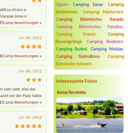
Termin ab 2026-08-07 |
Autokemp
Lippen
Camping Sasau
Camping
Radost
ili za stravu a
2 chatky 6 osob
Südböhmen
Camping Mácha-See
 Naopak jsme si
Camping Böhmisches Kanada
Termin ab 2026-07-31 |
Kemp
7)
Camp Bewertungen
»
Krumlov
Camping Böhmisches Paradies
5 osôb
Camping Vranov
Camping
14. 06. 2022
Termin ab 2026-08-21 |
Autocamp
Riesengebirge
Camping Beskiden
Nové Město
3B Bungalow oder 4B Bungalow: 2
Camping Rozkoš
Camping Moldau
Erwachsene
1)
Camp Bewertungen
»
Camping Südmähren
Camping
Termin ab 2026-08-07 |
Penzion a
Böhmische Schweiz
Camp Havraníky
14. 06. 2022
1 místo u vody + el.přípojka + 2
dospělí + děti
Interessante Fotos
t sehr nett. Klar der
Kemp Keramika
cht wir der Platz hätte
1)
Camp Bewertungen
»
13. 06. 2022