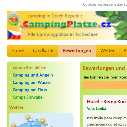
Cookies verbessern das S
Home
Landkarte
Bewertungen
Wetter
A
womo Stellplätze
Bewertungen und 
Camping und Angeln
Hier können Sie Ihren Ko
Camping am Wasser
Camping am Fluss
Camps Slowakei
Hotel - Kemp Kníž
Wetter
Von: Lenka
navštívila jsem kemp mi
znechucena odjet už vč