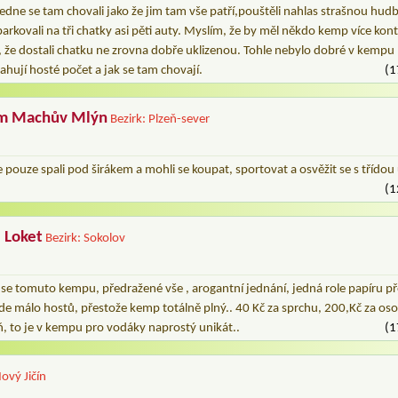
edne se tam chovali jako že jim tam vše patří,pouštěli nahlas strašnou hudbu
arkovali na tři chatky asi pěti auty. Myslím, že by měl někdo kemp více kont
a , že dostali chatku ne zrovna dobře uklizenou. Tohle nebylo dobré v kempu 
hují hosté počet a jak se tam chovají.
(1
um Machův Mlýn
Bezirk: Plzeň-sever
e pouze spali pod širákem a mohli se koupat, sportovat a osvěžit se s třído
(1
 Loket
Bezirk: Sokolov
 tomuto kempu, předražené vše , arogantní jednání, jedná role papíru před
de málo hostů, přestože kemp totálně plný.. 40 Kč za sprchu, 200,Kč za oso
ň, to je v kempu pro vodáky naprostý unikát..
(1
Nový Jičín