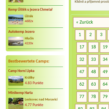
Klidně a příjemné prost
Kemp Úštěk u jezera Chmelař
Úštěk
4682x
« Zurück
Autokemp Jezero
1
2
3
Hlučín
4220x
17
18
19
32
33
34
Bestbewertete Camps:
Camp Horní Lipka
47
48
49
Králíky
4.83 Punkte
62
63
64
Minikemp Harta
77
78
79
Leskovec nad Moravicí
4.77 Punkte