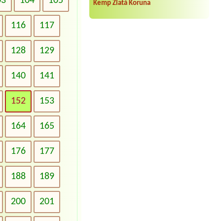
03
104
105
Kemp Zlatá Koruna
116
117
128
129
140
141
152
153
164
165
176
177
188
189
200
201