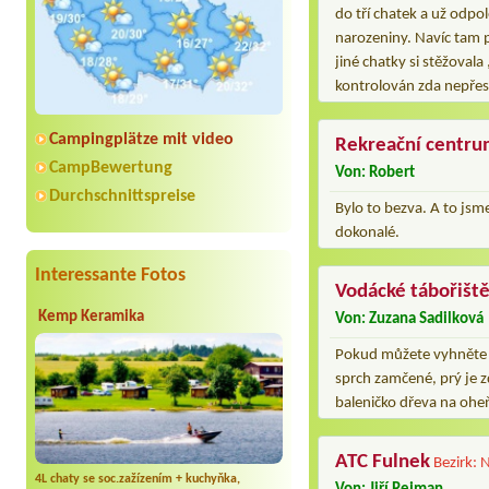
do tří chatek a už odpol
narozeniny. Navíc tam p
jiné chatky si stěžoval
kontrolován zda nepřesa
Campingplätze mit video
Rekreační centr
CampBewertung
Von: Robert
Durchschnittspreise
Bylo to bezva. A to jsm
dokonalé.
Interessante Fotos
Vodácké tábořiště
Kemp Keramika
Von: Zuzana Sadilková
Pokud můžete vyhněte se
sprch zamčené, prý je z
baleničko dřeva na ohe
ATC Fulnek
Bezirk: 
4L chaty se soc.zažízením + kuchyňka,