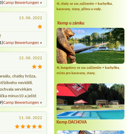
3)
Camp Bewertungen
»
4L chaty se soc.zažízením + kuchyňka,
karavany, stany, přímo u vody..
13. 06. 2022
Kemp u zámku
!
1)
Camp Bewertungen
»
12. 06. 2022
4L bungalovy se soc.zažízením + kuchyňka,
místa pro karavany, stany..
areálu, chatky hrůza,
řízliveho neviděli.
Pochvala servírkám
dička minus10 a ještě
9)
Camp Bewertungen
»
11. 06. 2022
Kemp DACHOVA