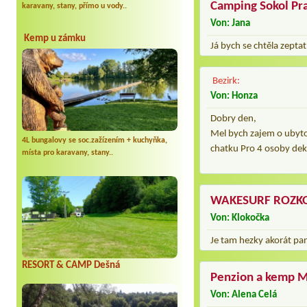
Camping Sokol Pr
karavany, stany, přímo u vody..
Von: Jana
Kemp u zámku
Já bych se chtěla zeptat
Bezirk:
Von: Honza
Dobry den,
Mel bych zajem o ubyt
4L bungalovy se soc.zažízením + kuchyňka,
chatku Pro 4 osoby dek
místa pro karavany, stany..
WAKESURF ROZK
Von: Klokočka
Je tam hezky akorát pan
RESORT & CAMP Dešná
Penzion a kemp 
Von: Alena Celá