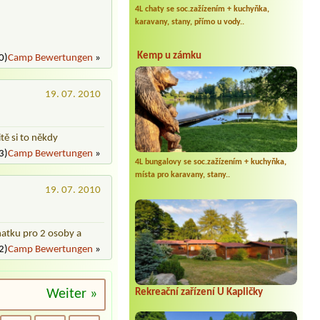
4L chaty se soc.zažízením + kuchyňka,
karavany, stany, přímo u vody..
Kemp u zámku
0)
Camp Bewertungen
»
19. 07. 2010
itě si to někdy
3)
Camp Bewertungen
»
4L bungalovy se soc.zažízením + kuchyňka,
místa pro karavany, stany..
19. 07. 2010
hatku pro 2 osoby a
2)
Camp Bewertungen
»
Weiter »
Rekreační zařízení U Kapličky