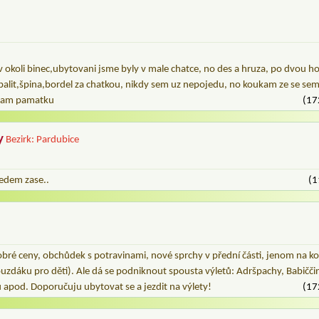
okoli binec,ubytovani jsme byly v male chatce, no des a hruza, po dvou ho
balit,špina,bordel za chatkou, nikdy sem uz nepojedu, no koukam ze se sem daj
 mam pamatku
(17
y
Bezirk: Pardubice
ijedem zase..
(1
obré ceny, obchůdek s potravinami, nové sprchy v přední části, jenom na ko
zdáku pro děti). Ale dá se podniknout spousta výletů: Adršpachy, Babiččin
pod. Doporučuju ubytovat se a jezdit na výlety!
(17