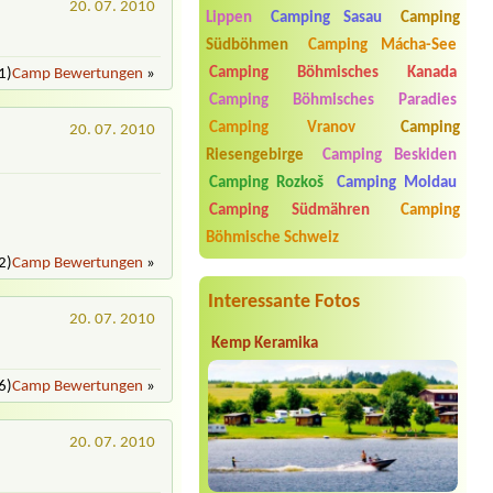
20. 07. 2010
Lippen
Camping Sasau
Camping
Termin ab 2026-07-22 |
Autocamping
Südböhmen
Camping Mácha-See
Luhačovice
1 misto pro caravan Ducato může být i
Camping Böhmisches Kanada
1)
Camp Bewertungen
»
u vody
Camping Böhmisches Paradies
Termin ab 2026-07-31 |
Kemp Oáza
Camping Vranov
Camping
20. 07. 2010
1x tent place, 20m2, 2adults, 3
children (1,3,6 y.o.) 1 car
Riesengebirge
Camping Beskiden
Camping Rozkoš
Camping Moldau
Termin ab 2026-07-31 |
Camping
Paradijs
Camping Südmähren
Camping
1 místo pro stan + 4 osoby2 místa + 5
Böhmische Schweiz
osob
2)
Camp Bewertungen
»
Termin ab 2026-08-03 |
Autokemp
Bílina Kyselka
Interessante Fotos
4L chatka
20. 07. 2010
Kemp Keramika
6)
Camp Bewertungen
»
20. 07. 2010