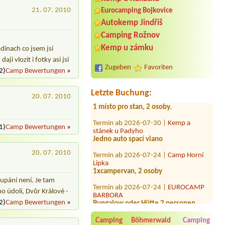
21. 07. 2010
Eurocamping Bojkovice
Autokemp Jindřiš
Camping Rožnov
Termin ab 2026-08-13 |
Kemp
Kemp u zámku
dinach co jsem jsi
Machůzky
i vlozit i fotky asi jsi
1ob.vůz -2osoby
Zugeben
Favoriten
2)
Camp Bewertungen
»
Termin ab 2026-08-19 |
Vranovská
pláž - Holiday park
Letzte Buchung:
1 místo pro stan, 2 osoby.
20. 07. 2010
Termin ab 2026-07-30 |
Kemp a
stánek u Padyho
Jedno auto spací viano
1)
Camp Bewertungen
»
Termin ab 2026-07-24 |
Camp Horní
Lipka
20. 07. 2010
1xcampervan, 2 osoby
Termin ab 2026-07-24 |
EUROCAMP
upání není. Je tam
BARBORA
Bungalow oder Hütte 2 personen
o údolí, Dvůr Králové -
2)
Camp Bewertungen
»
Termin ab 2026-07-29 |
Kemp Tušť
Třeboňsko
Camping Böhmerwald
Camping
2L chatka