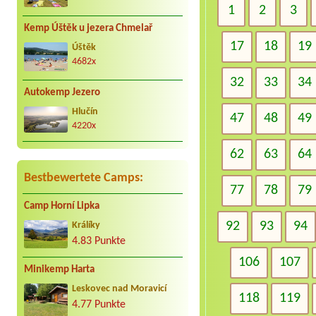
1
2
3
Kemp Úštěk u jezera Chmelař
17
18
19
Úštěk
4682x
32
33
34
Autokemp Jezero
Hlučín
47
48
49
4220x
62
63
64
Bestbewertete Camps:
77
78
79
Camp Horní Lipka
92
93
94
Králíky
4.83 Punkte
106
107
Minikemp Harta
Leskovec nad Moravicí
118
119
4.77 Punkte