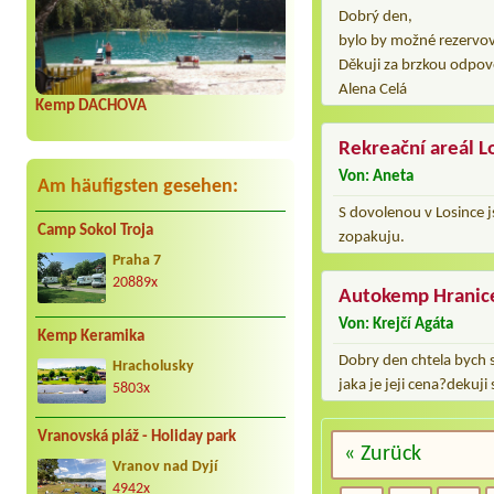
Dobrý den,
bylo by možné rezervov
Děkuji za brzkou odpov
Alena Celá
Kemp DACHOVA
Rekreační areál L
Von: Aneta
Am häufigsten gesehen:
S dovolenou v Losince js
Camp Sokol Troja
zopakuju.
Praha 7
20889x
Autokemp Hranic
Von: Krejčí Agáta
Kemp Keramika
Dobry den chtela bych 
Hracholusky
jaka je jeji cena?dekuji
5803x
Vranovská pláž - Holiday park
« Zurück
Vranov nad Dyjí
4942x