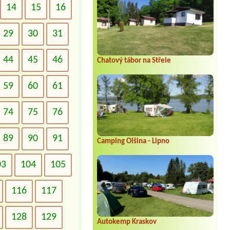
14
15
16
29
30
31
44
45
46
Chatový tábor na Střele
59
60
61
74
75
76
89
90
91
Camping Olšina - Lipno
03
104
105
116
117
128
129
Autokemp Kraskov