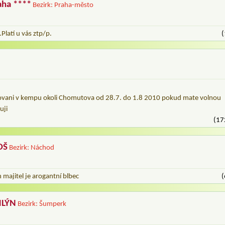
aha ****
Bezirk: Praha-město
.Platí u vás ztp/p.
(
ovani v kempu okoli Chomutova od 28.7. do 1.8 2010 pokud mate volnou
uji
(17
OŠ
Bezirk: Náchod
 majitel je arogantní blbec
(
MLÝN
Bezirk: Šumperk