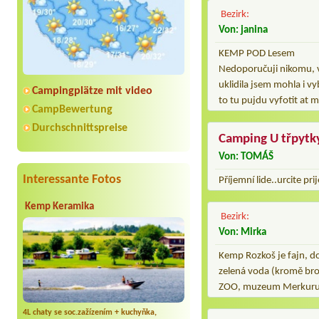
Bezirk:
Von: janina
KEMP POD Lesem
Nedoporučuji nikomu, v 
uklidila jsem mohla i vy
Campingplätze mit video
to tu pujdu vyfotit at
CampBewertung
Durchschnittspreise
Camping U třpytk
Von: TOMÁŠ
Interessante Fotos
Příjemní lide..urcite pr
Kemp Keramika
Bezirk:
Von: Mirka
Kemp Rozkoš je fajn, d
zelená voda (kromě brou
ZOO, muzeum Merkuru a
4L chaty se soc.zažízením + kuchyňka,