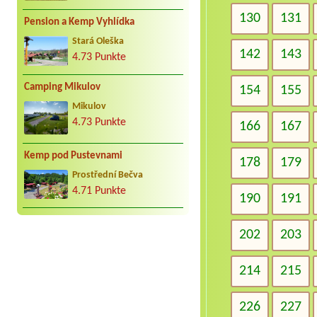
130
131
Pension a Kemp Vyhlídka
Stará Oleška
142
143
4.73 Punkte
Camping Mikulov
154
155
Mikulov
4.73 Punkte
166
167
Kemp pod Pustevnami
178
179
Prostřední Bečva
4.71 Punkte
190
191
202
203
214
215
226
227