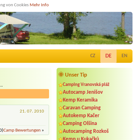
dung von Cookies
Mehr Info
DE
CZ
EN
🌞 Unser Tip
Camping Vranovská pláž
..
Autocamp Jenišov
Kemp Keramika
Caravan Camping
21. 07. 2010
Autokemp Kačer
Camping Olšina
0)
Camp Bewertungen
»
Autocamping Rozkoš
Kemp u Kukačků