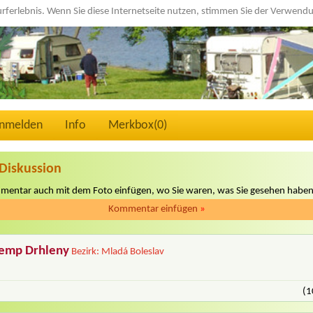
urferlebnis. Wenn Sie diese Internetseite nutzen, stimmen Sie der Verwen
nmelden
Info
Merkbox(
0
)
Diskussion
mmentar auch mit dem Foto einfügen, wo Sie waren, was Sie gesehen haben
Kommentar einfügen
»
kemp Drhleny
Bezirk: Mladá Boleslav
(1