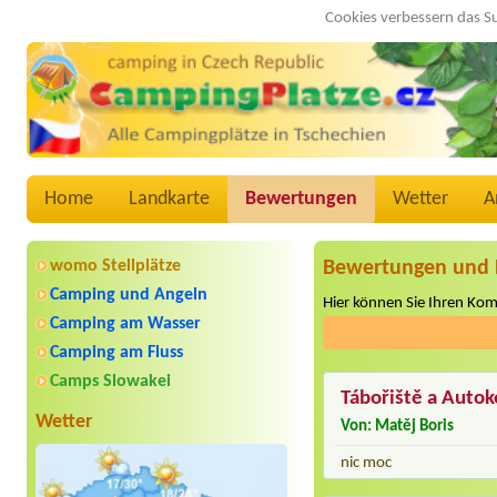
Cookies verbessern das S
Home
Landkarte
Bewertungen
Wetter
A
womo Stellplätze
Bewertungen und 
Camping und Angeln
Hier können Sie Ihren Ko
Camping am Wasser
Camping am Fluss
Camps Slowakei
Tábořiště a Auto
Wetter
Von: Matěj Boris
nic moc