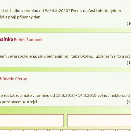
at si chatku v termínu od 9.-14.8.2010? Event. na část tohoto týdne?
ěď a přeji příjemný den
(1
osinka
Bezirk: Šumperk
em velmi spokojená, jak s jednáním lidí, tak s okolím...užila jsem si to a urč
(1
e
Bezirk: Přerov
se zeptat zda mate v terminu od 12.8.2010 - 14.8.2010 volnou nekterou c
 s pozdravem A. Krejci
(2