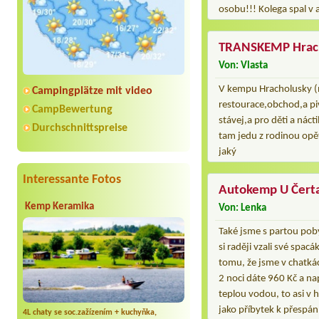
osobu!!! Kolega spal v a
TRANSKEMP Hrac
Von: Vlasta
V kempu Hracholusky (n
Campingplätze mit video
restourace,obchod,a piv
CampBewertung
stávej,a pro děti a náct
Durchschnittspreise
tam jedu z rodinou op
jaký
Interessante Fotos
Autokemp U Čert
Kemp Keramika
Von: Lenka
Také jsme s partou pob
si raději vzali své spac
tomu, že jsme v chatkách
2 noci dáte 960 Kč a na
teplou vodou, to asi v 
jako příbytek k přespání
4L chaty se soc.zažízením + kuchyňka,