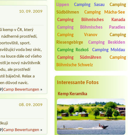
Termin ab 2026-07-25 |
Chatový tábor
Lippen
Camping Sasau
Camping
na Střele
10. 09. 2009
Südböhmen
Camping Mácha-See
4l chatka nebo stan
Camping Böhmisches Kanada
Termin ab 2026-07-22 |
Kemp a
Camping Böhmisches Paradies
apartmány Mezní Louka
í kemp v ČR, který
1 stellplatz
Camping Vranov
Camping
, nádherné prostředí,
Riesengebirge
Camping Beskiden
portoviště, sport.
Termin ab 2026-08-07 |
Kemp Oáza
1místo pro stan 2dospělý + 3 děti +
věžující voda bez sinic,
Camping Rozkoš
Camping Moldau
pes1místo u vody + el.přípojka + 2
 na louce dále od všeho
Camping Südmähren
Camping
dospělý + 3 děti +pes
tli je nový návštěvník
Böhmische Schweiz
Termin ab 2026-08-04 |
Camping
du, ale prostředí
Olšina - Lipno
tě báječně. Relax a
1 obytné auto + 2 osoby + El. přípojka
Interessante Fotos
den důvod navíc.
9)
Camp Bewertungen
»
Kemp Keramika
08. 09. 2009
ěkuji
9)
Camp Bewertungen
»