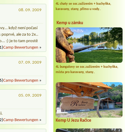
4L chaty se soc.zažízením + kuchyňka,
karavany, stany, přímo u vody..
08. 09. 2009
Kemp u zámku
vy... když není počasí
 poprvé, ale za to 2x..
.. :) je to tam prostě
1)
Camp Bewertungen
»
07. 09. 2009
4L bungalovy se soc.zažízením + kuchyňka,
místa pro karavany, stany..
6)
Camp Bewertungen
»
05. 09. 2009
i.
2)
Camp Bewertungen
»
Kemp U Jezu Račice