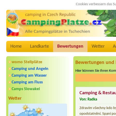
Cookies verbessern das S
Home
Landkarte
Bewertungen
Wetter
A
womo Stellplätze
Bewertungen und 
Camping und Angeln
Hier können Sie Ihren Ko
Camping am Wasser
Camping am Fluss
Camps Slowakei
Camping & Resta
Wetter
Von: Radka
Zdravím všechny kdo by
opodstatnění. Spaní po