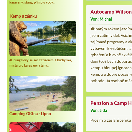
karavany, stany, přímo u vody..
Autocamp Wilsonk
Kemp u zámku
Von: Michal
Již pátým rokem jezdím
jsem zatím viděl. Všich
zajímavé programy a akc
vybavení k vypůjčení, a
rybaření a hlavně skvěl
4L bungalovy se soc.zažízením + kuchyňka,
dění (což bych doporuč
místa pro karavany, stany..
kempu hloupej ignorant 
kempu a dobré počasí v
pohoda. Já osobně mám t
Penzion a Camp H
Von: Lída
Camping Olšina - Lipno
Prosím o zaslání ceníku