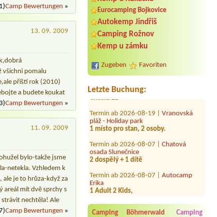
1)
Camp Bewertungen
»
Eurocamping Bojkovice
Autokemp Jindřiš
13. 09. 2009
Camping Rožnov
Termin ab 2026-08-03 |
TÁBOR RANČ
Kemp u zámku
VRÁNOV
4L balkon
ek,dobrá
Zugeben
Favoriten
Termin ab 2026-07-24 |
Autokemp
ž všichni pomalu
Frenštát pod Radhoštěm
,ale příští rok (2010)
Chatka 2L
Letzte Buchung:
bojte a budete koukat
Termin ab 2026-08-19 |
Vranovská
3)
Camp Bewertungen
»
pláž - Holiday park
1 místo pro stan, 2 osoby.
11. 09. 2009
Termin ab 2026-08-07 |
Chatová
osada Slunečnice
2 dospělý + 1 dítě
ohužel bylo-takže jsme
Termin ab 2026-08-07 |
Autocamp
měla-netekla. Vzhledem k
Erika
1 Adult 2 Kids,
, ale je to hrůza-když za
ý areál mít dvě sprchy s
Termin ab 2026-07-29 |
Autocamp
strávit nechtěla! Ale
Erika
1 camper + 2 adults + 1 child
7)
Camp Bewertungen
»
Camping Böhmerwald
Camping