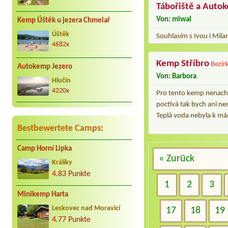
Tábořiště a Auto
Von: miwal
Kemp Úštěk u jezera Chmelař
Úštěk
Souhlasím s Ivou i Mila
4682x
Kemp Stříbro
Bezir
Autokemp Jezero
Von: Barbora
Hlučín
4220x
Pro tento kemp nenacha
poctivá tak bych ani ne
Teplá voda nebyla k mán
Bestbewertete Camps:
Camp Horní Lipka
« Zurück
Králíky
4.83 Punkte
1
2
3
Minikemp Harta
Leskovec nad Moravicí
17
18
19
4.77 Punkte