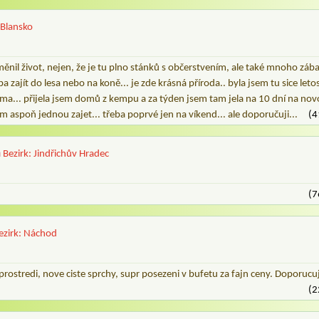
 Blansko
nil život, nejen, že je tu plno stánků s občerstvením, ale také mnoho zába
 zajít do lesa nebo na koně... je zde krásná příroda.. byla jsem tu sice letos
... přijela jsem domů z kempu a za týden jsem tam jela na 10 dní na novo.
am aspoň jednou zajet... třeba poprvé jen na víkend... ale doporučuji...
(4
h
Bezirk: Jindřichův Hradec
(7
ezirk: Náchod
rostredi, nove ciste sprchy, supr posezeni v bufetu za fajn ceny. Doporucuj
(2