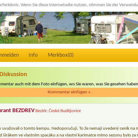
urferlebnis. Wenn Sie diese Internetseite nutzen, stimmen Sie der Verwen
nmelden
Info
Merkbox(
0
)
Diskussion
mmentar auch mit dem Foto einfügen, wo Sie waren, was Sie gesehen haben
Kommentar einfügen
»
urant BEZDREV
Bezirk: České Budějovice
 uvažovali o tomto kempu. Nedoporučuji. To že nemají uvedený ceník na 
d širákem ve vlastním spacáku a na vlastní karimatce mimo sezonu bylo za