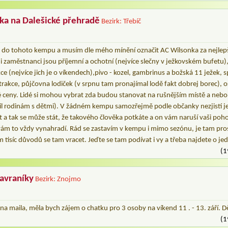
a na Dalešické přehradě
Bezirk: Třebíč
 do tohoto kempu a musím dle mého mínění označit AC Wilsonka za nejlepš
ni zaměstnanci jsou příjemní a ochotní (nejvíce slečny v ježkovském bufetu)
e (nejvíce jich je o víkendech),pivo - kozel, gambrinus a božská 11 ježek, s
trakce, půjčovna lodiček (v srpnu tam pronajímal lodě fakt dobrej borec), os
é ceny. Lidé si mohou vybrat zda budou stanovat na rušnějším místě a nebo
il rodinám s dětmi). V žádném kempu samozřejmě podle občanky nezjistí jes
a tak se může stát, že takového člověka potkáte a on vám naruší vaši poho
ám to vždy vynahradí. Rád se zastavím v kempu i mimo sezónu, je tam pros
isíc důvodů se tam vracet. Jeďte se tam podívat i vy a třeba najdete o je
(1
avraníky
Bezirk: Znojmo
 na maila, měla bych zájem o chatku pro 3 osoby na víkend 11 . - 13. září. D
(1