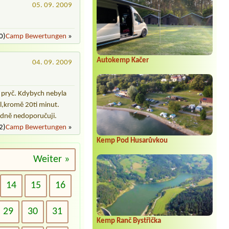
05. 09. 2009
0)
Camp Bewertungen
»
Autokemp Kačer
04. 09. 2009
i pryč. Kdybych nebyla
al,kromě 20ti minut.
hodně nedoporučuji.
2)
Camp Bewertungen
»
Kemp Pod Husarůvkou
Weiter »
14
15
16
29
30
31
Kemp Ranč Bystřička