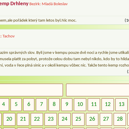
kemp Drhleny
Bezirk: Mladá Boleslav
nem,ale pořádek který tam letos byl.Nic moc.
(1
k: Tachov
zim správných slov. Byli jsme v kempu pouze dvě noci a rychle jsme utíkal
musela platit za pobyt, protože celou dobu tam nebyl nikdo, kdo by to hlíd
í, voda v řece plná sinic a v okolí kempu vůbec nic. Takže tento kemp roz
(
4
5
6
7
8
9
10
11
12
13
20
21
22
23
24
25
26
27
28