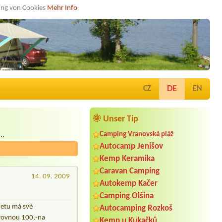
dung von Cookies
Mehr Info
DE
CZ
EN
🌞 Unser Tip
Camping Vranovská pláž
..
Autocamp Jenišov
Kemp Keramika
Caravan Camping
14. 09. 2009
Autokemp Kačer
Camping Olšina
netu má své
Autocamping Rozkoš
 rovnou 100,-na
Kemp u Kukačků