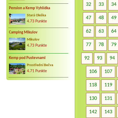
32
33
34
Pension a Kemp Vyhlídka
Stará Oleška
47
48
49
4.73 Punkte
62
63
64
Camping Mikulov
Mikulov
77
78
79
4.73 Punkte
92
93
94
Kemp pod Pustevnami
Prostřední Bečva
4.71 Punkte
106
107
118
119
130
131
142
143