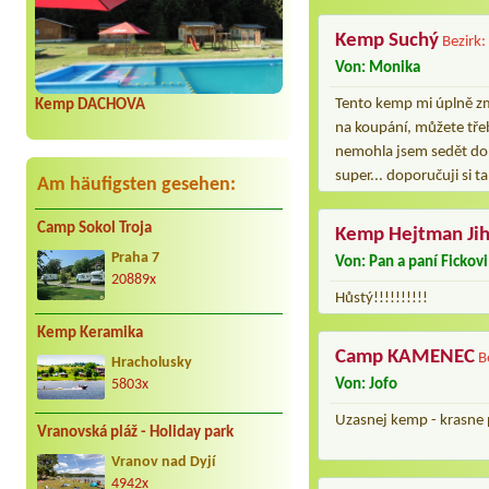
Kemp Suchý
Bezirk:
Von: Monika
Tento kemp mi úplně změ
Kemp DACHOVA
na koupání, můžete třeba
nemohla jsem sedět doma
super... doporučuji si t
Am häufigsten gesehen:
Camp Sokol Troja
Kemp Hejtman Ji
Praha 7
Von: Pan a paní Fickovi
20889x
Hůstý!!!!!!!!!!
Kemp Keramika
Camp KAMENEC
B
Hracholusky
Von: Jofo
5803x
Uzasnej kemp - krasne p
Vranovská pláž - Holiday park
Vranov nad Dyjí
4942x