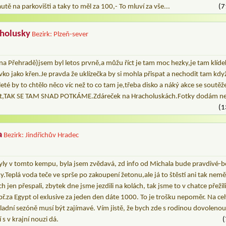
utě na parkovišti a taky to měl za 100,- To mluví za vše...
(7
holusky
Bezirk: Plzeň-sever
a Přehradě)jsem byl letos prvně,a můžu říct je tam moc hezky,je tam klíd
ko jako křen.Je pravda že uklízečka by si mohla přispat a nechodit tam kdy
ileté by to chtělo něco víc než to co tam je,třeba disko a náký akce se soutěže
ět,TAK SE TAM SNAD POTKÁME.Zdáreček na Hracholuskách.Fotky dodám ne
(1
a
Bezirk: Jindřichův Hradec
yly v tomto kempu, byla jsem zvědavá, zd info od Michala bude pravdivé-b
áky.Teplá voda teče ve sprše po zakoupení žetonu,ale já to štěstí ani tak ne
 jen přespali, zbytek dne jsme jezdili na kolách, tak jsme to v chatce přežili
př.za Egypt ol exlusive za jeden den dáte 1000. To je trošku nepoměr. Na cel
hladní sezóně musí být zajímavé. Vím jistě, že bych zde s rodinou dovolenou 
 s v krajní nouzi dá.
(