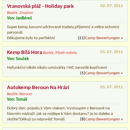
Vranovská pláž - Holiday park
02. 07. 2011
Bezirk: Znojmo
Von: JanBéreš
Super kemp,luxusní udržované toalaty,příjemný a velice ochotný
personál.
Děkujeme bylo to perfektní
(21)
Camp Bewertungen
»
Kemp Bílá Hora
01. 07. 2011
Bezirk: Plzeň-město
Von: Souček
Nefunkční-nikde nikdo-umývárky i WC zarostlé kopřivami
(5)
Camp Bewertungen
»
Autokemp Beroun Na Hrázi
01. 07. 2011
Bezirk: Beroun
Von: Tomáš
Dobrý den, pojedu k Vám vlakem. Vystoupím v Berouně na
hlavním nádraží. jak se nejlépe k Vám dostanu? je to daleko a
složité?Děkuji za odpověď.Tomáš
(8)
Camp Bewertungen
»