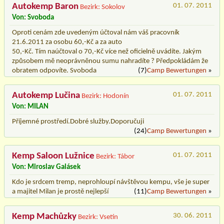
Autokemp Baron
01. 07. 2011
Bezirk: Sokolov
Von: Svoboda
Oproti cenám zde uvedeným účtoval nám váš pracovník
21.6.2011 za osobu 60,-Kč a za auto
50,-Kč. Tím naúčtoval o 70,-Kč více než oficielně uvádíte. Jakým
způsobem mě neoprávněnou sumu nahradíte ? Předpokládám že
obratem odpovíte. Svoboda
(7)
Camp Bewertungen
»
Autokemp Lučina
01. 07. 2011
Bezirk: Hodonín
Von: MILAN
Příjemné prostředí.Dobré služby.Doporučuji
(24)
Camp Bewertungen
»
Kemp Saloon Lužnice
01. 07. 2011
Bezirk: Tábor
Von: Miroslav Galásek
Kdo je srdcem tremp, neprohloupí návštěvou kempu, vše je super
a majitel Milan je prostě nejlepší
(11)
Camp Bewertungen
»
Kemp Machůzky
30. 06. 2011
Bezirk: Vsetín