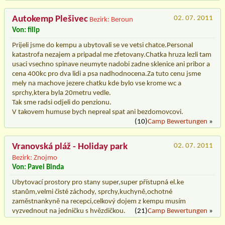
Autokemp Plešivec
02. 07. 2011
Bezirk: Beroun
Von: filip
Prijeli jsme do kempu a ubytovali se ve vetsi chatce.Personal
katastrofa nezajem a pripadal me zfetovany.Chatka hruza lezli tam
usaci vsechno spinave neumyte nadobi zadne sklenice ani pribor a
cena 400kc pro dva lidi a psa nadhodnocena.Za tuto cenu jsme
mely na machove jezere chatku kde bylo vse krome wc a
sprchy,ktera byla 20metru vedle.
Tak sme radsi odjeli do penzionu.
V takovem humuse bych nepreal spat ani bezdomovcovi.
(10)
Camp Bewertungen
»
Vranovská pláž - Holiday park
02. 07. 2011
Bezirk: Znojmo
Von: Pavel Binda
Ubytovací prostory pro stany super,super přístupná el.ke
stanům,velmi čisté záchody, sprchy,kuchyně,ochotné
zaměstnankyně na recepci,celkový dojem z kempu musím
vyzvednout na jedničku s hvězdičkou.
(21)
Camp Bewertungen
»