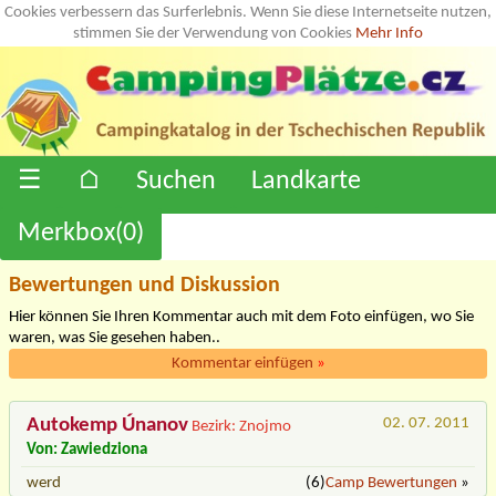
Cookies verbessern das Surferlebnis. Wenn Sie diese Internetseite nutzen,
stimmen Sie der Verwendung von Cookies
Mehr Info
☰
⌂
Suchen
Landkarte
Merkbox(
0
)
Bewertungen und Diskussion
Hier können Sie Ihren Kommentar auch mit dem Foto einfügen, wo Sie
waren, was Sie gesehen haben..
Kommentar einfügen
»
Autokemp Únanov
02. 07. 2011
Bezirk: Znojmo
Von: Zawiedziona
werd
(6)
Camp Bewertungen
»