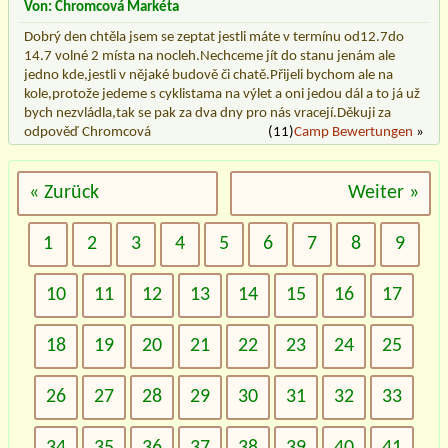
Von: Chromcová Markéta
Dobrý den chtěla jsem se zeptat jestli máte v termínu od12.7do
14.7 volné 2 místa na nocleh.Nechceme jít do stanu jenám ale
jedno kde,jestli v nějaké budově či chatě.Přijeli bychom ale na
kole,protože jedeme s cyklistama na výlet a oni jedou dál a to já už
bych nezvládla,tak se pak za dva dny pro nás vracejí.Děkuji za
odpověď Chromcová
(11)
Camp Bewertungen
»
« Zurück
Weiter »
1
2
3
4
5
6
7
8
9
10
11
12
13
14
15
16
17
18
19
20
21
22
23
24
25
26
27
28
29
30
31
32
33
34
35
36
37
38
39
40
41