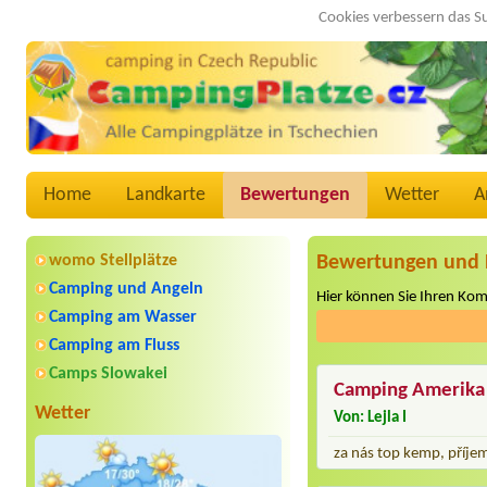
Cookies verbessern das S
Home
Landkarte
Bewertungen
Wetter
A
womo Stellplätze
Bewertungen und 
Camping und Angeln
Hier können Sie Ihren Ko
Camping am Wasser
Camping am Fluss
Camps Slowakei
Camping Amerika
Wetter
Von: Lejla I
za nás top kemp, příje