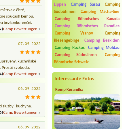
Lippen
Camping Sasau
Camping
Termin ab 2026-07-25 |
Tábořiště a
í trvale čisté,
Südböhmen
Camping Mácha-See
kemp U Lemura
ečně součástí kempu,
Camping Böhmisches Kanada
Termin ab 2026-07-24 |
Tábořiště
 za bezkonkurenční.
Camping Böhmisches Paradies
Soukeník
7)
Camp Bewertungen
»
3 místa pro stan, 6 osob
Camping Vranov
Camping
Riesengebirge
Camping Beskiden
Termin ab 2026-08-01 |
Vojenská
07. 09. 2022
zotavovna Měřín
Camping Rozkoš
Camping Moldau
1 chata 3os a 2 déti
Camping Südmähren
Camping
Termin ab 2026-07-31 |
Vranovská
l upravený, kuchyňské +
Böhmische Schweiz
pláž - Holiday park
í. Prostě svoboda,
1x Auto mit Dachzelt
4)
Camp Bewertungen
»
Interessante Fotos
06. 09. 2022
Kemp Keramika
ci sluzby i kuchyne.
6)
Camp Bewertungen
»
06. 09. 2022