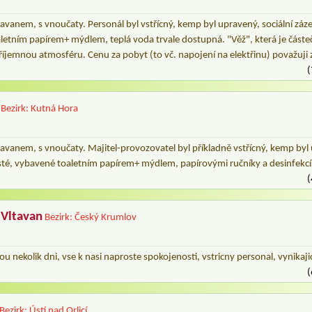
avanem, s vnoučaty. Personál byl vstřícný, kemp byl upravený, sociální zázem
aletním papírem+ mýdlem, teplá voda trvale dostupná. "Věž", která je část
říjemnou atmosféru. Cenu za pobyt (to vč. napojení na elektřinu) považuji
(
Bezirk: Kutná Hora
ravanem, s vnoučaty. Majitel-provozovatel byl příkladně vstřícný, kemp by
čisté, vybavené toaletním papírem+ mýdlem, papírovými ručníky a desinfekc
(
Vltavan
Bezirk: Český Krumlov
nou nekolik dni, vse k nasi naproste spokojenosti, vstricny personal, vynikaji
(
Bezirk: Ústí nad Orlicí