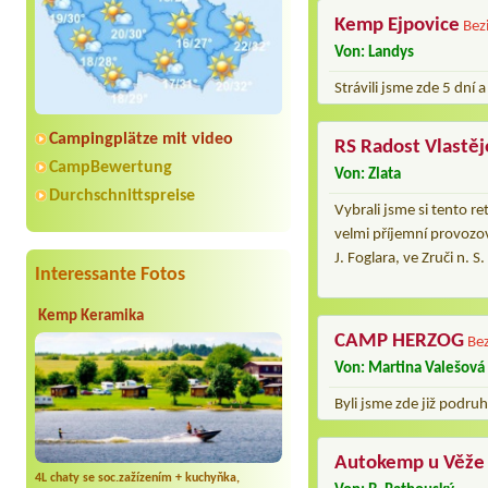
Kemp Ejpovice
Bez
Von: Landys
Strávili jsme zde 5 dní 
Campingplätze mit video
RS Radost Vlastěj
CampBewertung
Von: Zlata
Durchschnittspreise
Vybrali jsme si tento re
velmi příjemní provozov
J. Foglara, ve Zruči n.
Interessante Fotos
Kemp Keramika
CAMP HERZOG
Be
Von: Martina Valešová
Byli jsme zde již podru
Autokemp u Věže
4L chaty se soc.zažízením + kuchyňka,