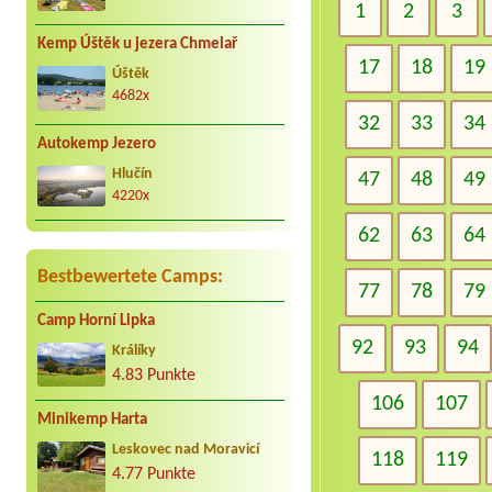
1
2
3
Kemp Úštěk u jezera Chmelař
17
18
19
Úštěk
4682x
32
33
34
Autokemp Jezero
Hlučín
47
48
49
4220x
62
63
64
Bestbewertete Camps:
77
78
79
Camp Horní Lipka
92
93
94
Králíky
4.83 Punkte
106
107
Minikemp Harta
Leskovec nad Moravicí
118
119
4.77 Punkte