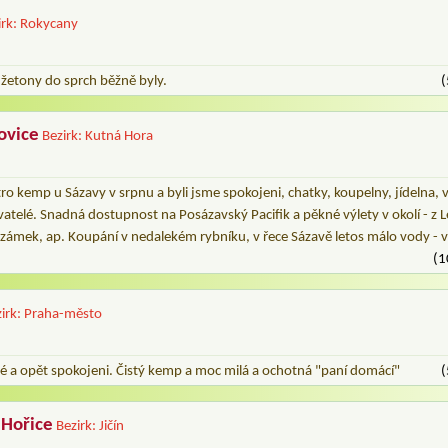
irk: Rokycany
a žetony do sprch běžně byly.
(
ovice
Bezirk: Kutná Hora
tro kemp u Sázavy v srpnu a byli jsme spokojeni, chatky, koupelny, jídelna, vš
atelé. Snadná dostupnost na Posázavský Pacifik a pěkné výlety v okolí - z 
 S. zámek, ap. Koupání v nedalekém rybníku, v řece Sázavě letos málo vody - 
(1
zirk: Praha-město
hé a opět spokojeni. Čistý kemp a moc milá a ochotná "paní domácí"
(
 Hořice
Bezirk: Jičín