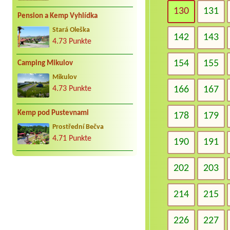
130
131
Pension a Kemp Vyhlídka
Stará Oleška
142
143
4.73 Punkte
154
155
Camping Mikulov
Mikulov
166
167
4.73 Punkte
Kemp pod Pustevnami
178
179
Prostřední Bečva
4.71 Punkte
190
191
202
203
214
215
226
227