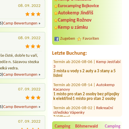
08. 09. 2022
Eurocamping Bojkovice
Autokemp Jindřiš
Camping Rožnov
Termin ab 2026-08-24 |
Chatová
5)
Camp Bewertungen
»
osada Olešná
Kemp u zámku
4L a 3-4 osoby2x2L pokoj
08. 09. 2022
Zugeben
Favoriten
Termin ab 2026-08-05 |
Autokemp
Kristýna Jiránek
Letzte Buchung:
Termin ab 2026-08-06 |
Kemp Jestřabí
e čisté, dobře tu vaří,
3
Ledče n. Sázavou stezka
3 místa u vody s 2 auty a 3 stany a 5
velká vedra.
lidmi
0)
Camp Bewertungen
»
Termin ab 2026-08-14 |
Autokemp
Kacanovy
1 místo pro stan 2 osoby bez přípojky
07. 09. 2022
k elektřině1 místo pro stan 2 osoby
Termin ab 2026-08-02 |
Rekreační
středisko Vápenky
5)
Camp Bewertungen
»
2 lůžkový
Termin ab 2026-07-31 |
Autokemp
07. 09. 2022
Ždáň
Camping Böhmerwald
Camping
1 místo pro stan s autem, 2 osoby