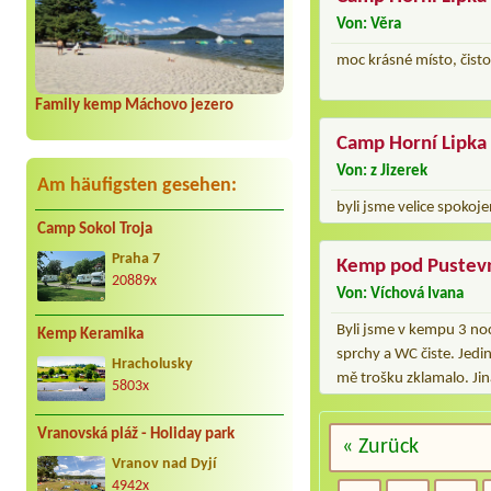
Von: Věra
moc krásné místo, čisto
Family kemp Máchovo jezero
Camp Horní Lipka
Von: z Jizerek
Am häufigsten gesehen:
byli jsme velice spokoj
Camp Sokol Troja
Praha 7
Kemp pod Pustev
20889x
Von: Víchová Ivana
Byli jsme v kempu 3 n
Kemp Keramika
sprchy a WC čiste. Jedin
Hracholusky
mě trošku zklamalo. Jina
5803x
Vranovská pláž - Holiday park
« Zurück
Vranov nad Dyjí
4942x