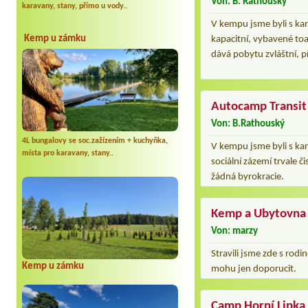
Von: B. Rathouský
karavany, stany, přímo u vody..
V kempu jsme byli s kar
Kemp u zámku
kapacitní, vybavené to
dává pobytu zvláštní, p
Autocamp Transit
Von: B.Rathouský
4L bungalovy se soc.zažízením + kuchyňka,
V kempu jsme byli s ka
místa pro karavany, stany..
sociální zázemí trvale 
žádná byrokracie.
Kemp a Ubytovna 
Von: marzy
Stravili jsme zde s rodi
Kemp u zámku
mohu jen doporucit.
Camp Horní Lipka