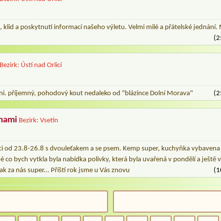
, klid a poskytnutí informací našeho výletu. Velmi milé a přátelské jednání.
(2
Bezirk: Ústí nad Orlicí
eni. příjemný, pohodový kout nedaleko od "blázince Dolní Morava"
(2
nami
Bezirk: Vsetín
oci od 23.8-26.8 s dvouleťakem a se psem. Kemp super, kuchyňka vybaven
é co bych vytkla byla nabídka polivky, která byla uvařená v pondělí a ještě ve 
k za nás super... Příští rok jsme u Vás znovu
(1