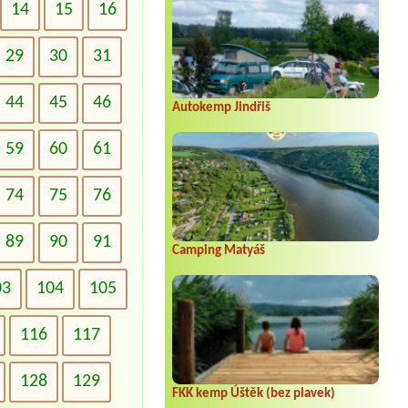
14
15
16
29
30
31
44
45
46
Autokemp Jindřiš
59
60
61
74
75
76
89
90
91
Camping Matyáš
03
104
105
116
117
128
129
FKK kemp Úštěk (bez plavek)