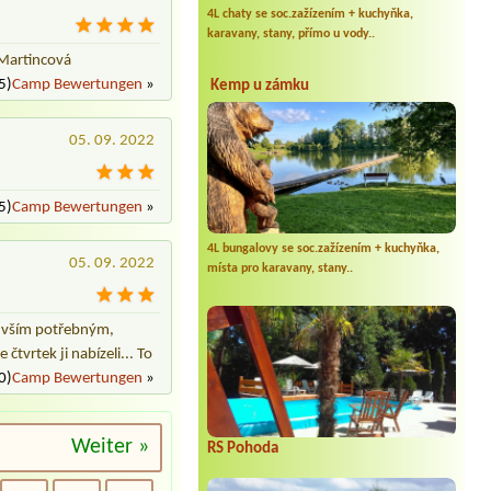
4L chaty se soc.zažízením + kuchyňka,
karavany, stany, přímo u vody..
 Martincová
5)
Camp Bewertungen
»
Kemp u zámku
05. 09. 2022
5)
Camp Bewertungen
»
4L bungalovy se soc.zažízením + kuchyňka,
05. 09. 2022
místa pro karavany, stany..
a vším potřebným,
čtvrtek ji nabízeli... To
0)
Camp Bewertungen
»
Weiter »
RS Pohoda