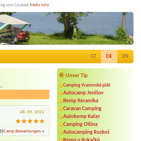
dung von Cookies
Mehr Info
DE
CZ
EN
🌞 Unser Tip
Camping Vranovská pláž
..
Autocamp Jenišov
Kemp Keramika
Caravan Camping
08. 09. 2022
Autokemp Kačer
Camping Olšina
5)
Camp Bewertungen
»
Autocamping Rozkoš
Kemp u Kukačků