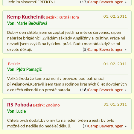
Jednim slovem:PERFEKTNI
(17)
Camp Bewertungen
»
Kemp Kuchelník
01. 02. 2011
Bezirk: Kutná Hora
Von: Marie Bečvářová
Dobrý den chtěla jsem se zeptat jestli na měsíce červenec, srpen
nabíráte brigádníci. Zvládám základy Angličtiny a Ruštiny. Práce mi
nevadí jsem zvyklá na fyzickou práci. Budu moc ráda když se mi
ozvete děkuji.
(5)
Camp Bewertungen
»
Bezirk:
01. 02. 2011
Von: Pjótr Pamagíč
Veliká škoda že kemp už není v provozu pod patronací
pí.Pešanové.KStrávil jsem tam s rodinou krásných 8 let dovolených
a co těch víkendů no prostě parada
(16)
Camp Bewertungen
»
RS Pohoda
31. 01. 2011
Bezirk: Znojmo
Von: Lucie
Chtěla bych dodat,bylo my to na jeden týden a jestli by bylo
možné od neděle do neděle?děkuji.
(7)
Camp Bewertungen
»