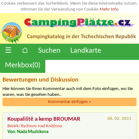
Cookies verbessern das Surferlebnis. Wenn Sie diese Internetseite nutzen,
stimmen Sie der Verwendung von Cookies
Mehr Info
☰
⌂
Suchen
Landkarte
Merkbox(
0
)
Bewertungen und Diskussion
Hier können Sie Ihren Kommentar auch mit dem Foto einfügen, wo Sie
waren, was Sie gesehen haben..
Kommentar einfügen
»
Koupaliště a kemp BROUMAR
06. 02. 2011
Bezirk: Rychnov nad Kněžnou
Von: Nada Muzickova