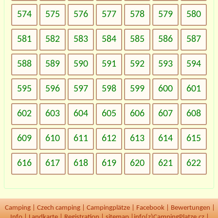
574
575
576
577
578
579
580
581
582
583
584
585
586
587
588
589
590
591
592
593
594
595
596
597
598
599
600
601
602
603
604
605
606
607
608
609
610
611
612
613
614
615
616
617
618
619
620
621
622
Camping
|
Czech camping
|
Campingplätze
|
Facebook
|
Bewertungen
|
Info
|
Landkarte
|
Registration
|
sitemap
|
info(z)CampingPlatze.cz |