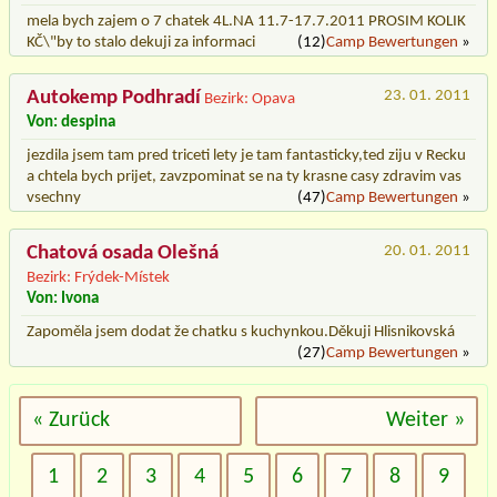
mela bych zajem o 7 chatek 4L.NA 11.7-17.7.2011 PROSIM KOLIK
KČ\"by to stalo dekuji za informaci
(12)
Camp Bewertungen
»
Autokemp Podhradí
23. 01. 2011
Bezirk: Opava
Von: despina
jezdila jsem tam pred triceti lety je tam fantasticky,ted ziju v Recku
a chtela bych prijet, zavzpominat se na ty krasne casy zdravim vas
vsechny
(47)
Camp Bewertungen
»
Chatová osada Olešná
20. 01. 2011
Bezirk: Frýdek-Místek
Von: Ivona
Zapoměla jsem dodat že chatku s kuchynkou.Děkuji Hlisnikovská
(27)
Camp Bewertungen
»
« Zurück
Weiter »
1
2
3
4
5
6
7
8
9