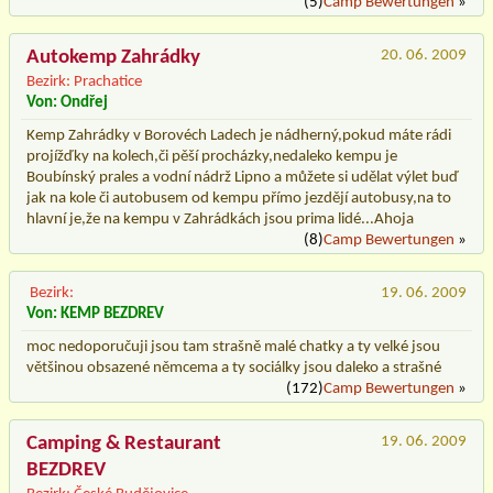
(5)
Camp Bewertungen
»
Autokemp Zahrádky
20. 06. 2009
Bezirk: Prachatice
Von: Ondřej
Kemp Zahrádky v Borovéch Ladech je nádherný,pokud máte rádi
projížďky na kolech,či pěší procházky,nedaleko kempu je
Boubínský prales a vodní nádrž Lipno a můžete si udělat výlet buď
jak na kole či autobusem od kempu přímo jezdějí autobusy,na to
hlavní je,že na kempu v Zahrádkách jsou prima lidé...Ahoja
(8)
Camp Bewertungen
»
Bezirk:
19. 06. 2009
Von: KEMP BEZDREV
moc nedoporučuji jsou tam strašně malé chatky a ty velké jsou
většinou obsazené němcema a ty sociálky jsou daleko a strašné
(172)
Camp Bewertungen
»
Camping & Restaurant
19. 06. 2009
BEZDREV