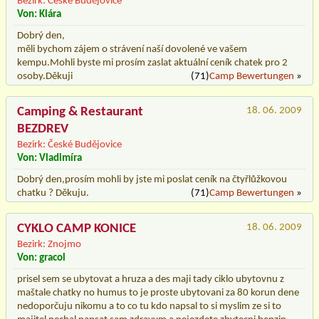
Bezirk: České Budějovice
Von: Klára
Dobrý den,
měli bychom zájem o strávení naší dovolené ve vašem
kempu.Mohli byste mi prosím zaslat aktuální ceník chatek pro 2
osoby.Děkuji
(71)
Camp Bewertungen
»
Camping & Restaurant
18. 06. 2009
BEZDREV
Bezirk: České Budějovice
Von: Vladimíra
Dobrý den,prosím mohli by jste mi poslat ceník na čtyřlůžkovou
chatku ? Děkuju.
(71)
Camp Bewertungen
»
CYKLO CAMP KONICE
18. 06. 2009
Bezirk: Znojmo
Von: gracol
prisel sem se ubytovat a hruza a des maji tady ciklo ubytovnu z
maštale chatky no humus to je proste ubytovani za 80 korun dene
nedoporčuju nikomu a to co tu kdo napsal to si myslim ze si to