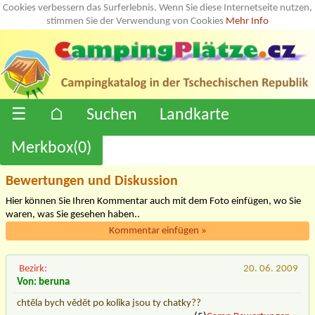
Cookies verbessern das Surferlebnis. Wenn Sie diese Internetseite nutzen,
stimmen Sie der Verwendung von Cookies
Mehr Info
☰
⌂
Suchen
Landkarte
Merkbox(
0
)
Bewertungen und Diskussion
Hier können Sie Ihren Kommentar auch mit dem Foto einfügen, wo Sie
waren, was Sie gesehen haben..
Kommentar einfügen
»
Bezirk:
20. 06. 2009
Von: beruna
chtěla bych vědět po kolika jsou ty chatky??