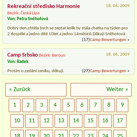
Rekreační středisko Harmonie
18. 06. 2009
Bezirk: Česká Lípa
Von: Petra Sněhotová
Dobrý den,chtěla bych se zeptat kolik by stála chatka na týden pro
2 dospělé a jedno dítě 10let a jedno 14měsíců.Děkuji Sněhotová
(17)
Camp Bewertungen
»
Camp Srbsko
18. 06. 2009
Bezirk: Beroun
Von: Radek
Prosím o zaslání ceníku, děkuji.
(27)
Camp Bewertungen
»
« Zurück
Weiter »
1
2
3
4
5
6
7
8
9
10
11
12
13
14
15
16
17
18
19
20
21
22
23
24
25