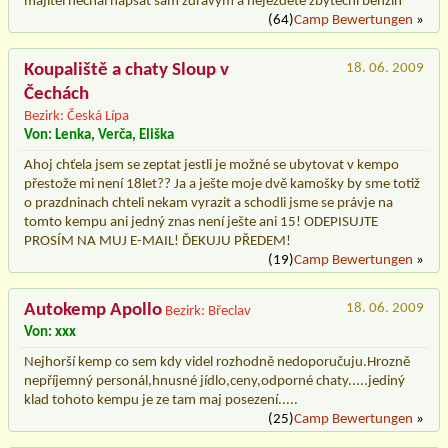
majitel nechal napsat sam zdravym a nejezdete zbytecni benzin
(64)
Camp Bewertungen
»
Koupaliště a chaty Sloup v
18. 06. 2009
Čechách
Bezirk: Česká Lípa
Von: Lenka, Verča, Eliška
Ahoj chťela jsem se zeptat jestli je možné se ubytovat v kempo
přestože mi není 18let?? Ja a ješte moje dvě kamošky by sme totiž
o prazdninach chteli nekam vyrazit a schodli jsme se právje na
tomto kempu ani jedný znas není ješte ani 15! ODEPISUJTE
PROSÍM NA MUJ E-MAIL! ĎEKUJU PŘEDEM!
(19)
Camp Bewertungen
»
Autokemp Apollo
18. 06. 2009
Bezirk: Břeclav
Von: xxx
Nejhorší kemp co sem kdy videl rozhodně nedoporučuju.Hrozně
nepříjemný personál,hnusné jídlo,ceny,odporné chaty.....jediný
klad tohoto kempu je ze tam maj posezení.....
(25)
Camp Bewertungen
»