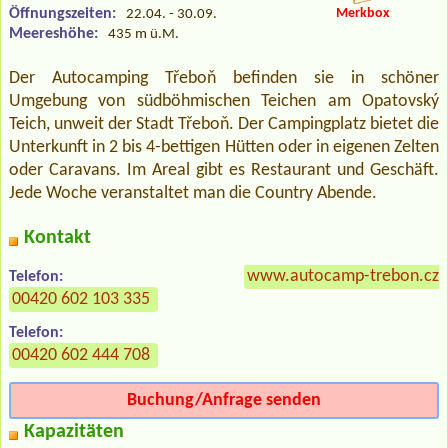
Öffnungszeiten:
Merkbox
22.04. - 30.09.
Meereshöhe:
435 m ü.M.
Der Autocamping Třeboň befinden sie in schöner
Umgebung von südböhmischen Teichen am Opatovský
Teich, unweit der Stadt Třeboň. Der Campingplatz bietet die
Unterkunft in 2 bis 4-bettigen Hütten oder in eigenen Zelten
oder Caravans. Im Areal gibt es Restaurant und Geschäft.
Jede Woche veranstaltet man die Country Abende.
Kontakt
www.autocamp-trebon.cz
Telefon:
00420 602 103 335
Telefon:
00420 602 444 708
Buchung/Anfrage senden
Kapazitäten