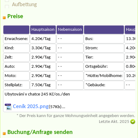
Aufbettung
Preise
Hauptsaison
Nebensaison
Haupt
Erwachsene:
4.20€/Tag
- -
Bus:
13.30
Kind:
3.30€/Tag
- -
Strom:
4.20€
Zelt:
2.90€/Tag
- -
Tier:
2.90€
Auto:
2.90€/Tag
- -
Ortsgebühr:
0.80€
Moto:
2.90€/Tag
- -
*Hütte/Mobilhome:
10.20
Stellplatz:
7.50€/Tag
- -
*Gebäude:
- -
Ubytování v chatce 245 Kč/os./den
Ceník 2025.png
(57Kb)...
* Der Preis kann für ganze Wohnungseinheit angegeben werden.
Letzte Akt. 2025
Buchung/Anfrage senden