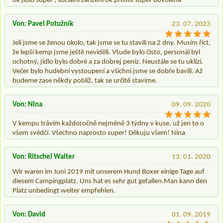
ok jídlo super , sociální zařízení ok prostě super dovolená
Von: Pavel Potužník
23. 07. 2023
Jeli jsme se ženou okolo, tak jsme se tu stavili na 2 dny. Musím říct,
že lepší kemp jsme ještě neviděli. Všude bylo čisto, personál byl
ochotný, jídlo bylo dobré a za dobrej peníz. Neustále se tu uklízí.
Večer bylo hudební vystoupení a všichni jsme se dobře bavili. Až
budeme zase někdy poblíž, tak se určitě stavíme.
Von: Nina
09. 09. 2020
V kempu trávím každoročně nejméně 3 týdny v kuse, už jen to o
všem svědčí. Všechno naprosto super! Děkuju všem! Nina
Von: Ritschel Walter
13. 01. 2020
Wir waren im Juni 2019 mit unserem Hund Boxer einige Tage auf
diesem Campingplatz. Uns hat es sehr gut gefallen.Man kann den
Platz unbedingt weiter empfehlen.
Von: David
01. 09. 2019