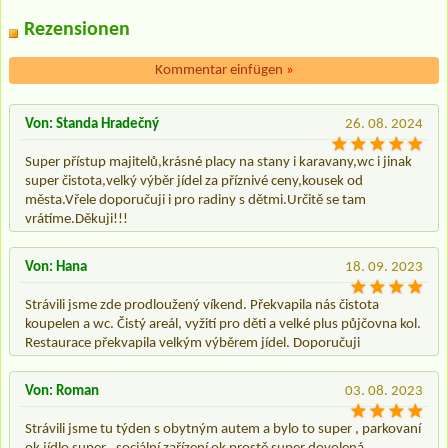
Rezensionen
Kommentar einfügen
»
Von: Standa Hradečný
26. 08. 2024
Super přístup majitelů,krásné placy na stany i karavany,wc i jinak
super čistota,velký výběr jídel za příznivé ceny,kousek od
města.Vřele doporučuji i pro radiny s dětmi.Určitě se tam
vrátíme.Děkuji!!!
Von: Hana
18. 09. 2023
Strávili jsme zde prodloužený víkend. Překvapila nás čistota
koupelen a wc. Čistý areál, vyžití pro děti a velké plus půjčovna kol.
Restaurace překvapila velkým výběrem jídel. Doporučuji
Von: Roman
03. 08. 2023
Strávili jsme tu týden s obytným autem a bylo to super , parkovaní