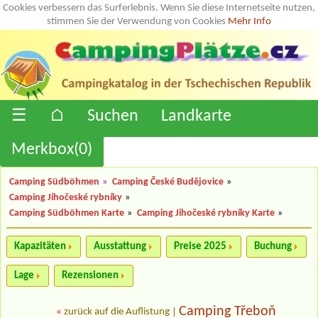
Cookies verbessern das Surferlebnis. Wenn Sie diese Internetseite nutzen,
stimmen Sie der Verwendung von Cookies
Mehr Info
☰
⌂
Suchen
Landkarte
Merkbox(
0
)
Camping Südböhmen
»
Camping České Budějovice
»
Camping Jihočeské rybníky
»
Camping Südböhmen Karte
»
Camping Jihočeské rybníky Karte
»
Kapazitäten
Ausstattung
Preise 2025
Buchung
Lage
Rezensionen
Camping Třeboň
«
zurück auf die Auflistung
|