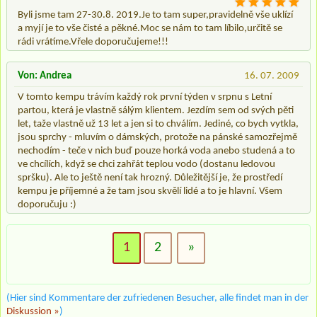
Byli jsme tam 27-30.8. 2019.Je to tam super,pravidelně vše uklízí
a myjí je to vše čisté a pěkné.Moc se nám to tam líbilo,určitě se
rádi vrátíme.Vřele doporučujeme!!!
Von: Andrea
16. 07. 2009
V tomto kempu trávím každý rok první týden v srpnu s Letní
partou, která je vlastně sálým klientem. Jezdím sem od svých pěti
let, taže vlastně už 13 let a jen si to chválím. Jediné, co bych vytkla,
jsou sprchy - mluvím o dámských, protože na pánské samozřejmě
nechodím - teče v nich buď pouze horká voda anebo studená a to
ve chcílích, když se chci zahřát teplou vodo (dostanu ledovou
spršku). Ale to ještě není tak hrozný. Důležitější je, že prostředí
kempu je příjemné a že tam jsou skvělí lidé a to je hlavní. Všem
doporučuju :)
1
2
»
(Hier sind Kommentare der zufriedenen Besucher, alle findet man in der
Diskussion »
)