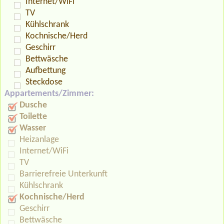
Internet/WiFi
TV
Kühlschrank
Kochnische/Herd
Geschirr
Bettwäsche
Aufbettung
Steckdose
Appartements/Zimmer:
Dusche
Toilette
Wasser
Heizanlage
Internet/WiFi
TV
Barrierefreie Unterkunft
Kühlschrank
Kochnische/Herd
Geschirr
Bettwäsche