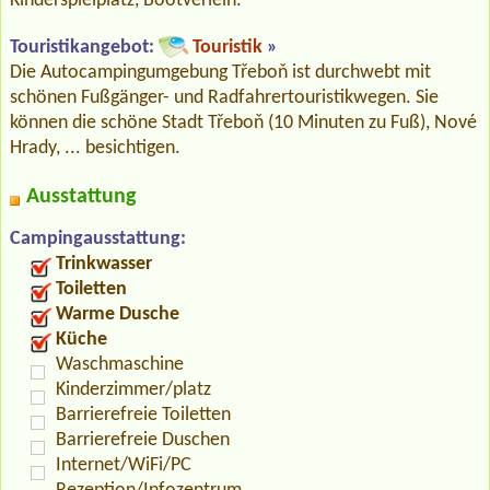
Kinderspielplatz, Bootverleih.
Touristikangebot:
Touristik
»
Die Autocampingumgebung Třeboň ist durchwebt mit
schönen Fußgänger- und Radfahrertouristikwegen. Sie
können die schöne Stadt Třeboň (10 Minuten zu Fuß), Nové
Hrady, ... besichtigen.
Ausstattung
Campingausstattung:
Trinkwasser
Toiletten
Warme Dusche
Küche
Waschmaschine
Kinderzimmer/platz
Barrierefreie Toiletten
Barrierefreie Duschen
Internet/WiFi/PC