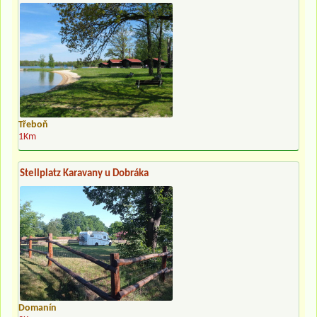
Třeboň
1Km
Stellplatz Karavany u Dobráka
Domanín