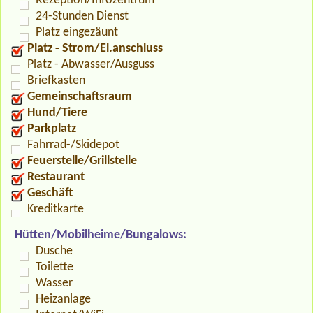
Rezeption/Infozentrum
24-Stunden Dienst
Platz eingezäunt
Platz - Strom/El.anschluss
Platz - Abwasser/Ausguss
Briefkasten
Gemeinschaftsraum
Hund/Tiere
Parkplatz
Fahrrad-/Skidepot
Feuerstelle/Grillstelle
Restaurant
Geschäft
Kreditkarte
Hütten/Mobilheime/Bungalows:
Dusche
Toilette
Wasser
Heizanlage