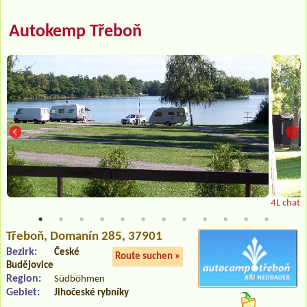
Autokemp Třeboň
4L chatk
Třeboň
, Domanín 285, 37901
Bezirk:
České
Route suchen »
Budějovice
Region:
Südböhmen
Gebiet:
Jihočeské rybníky