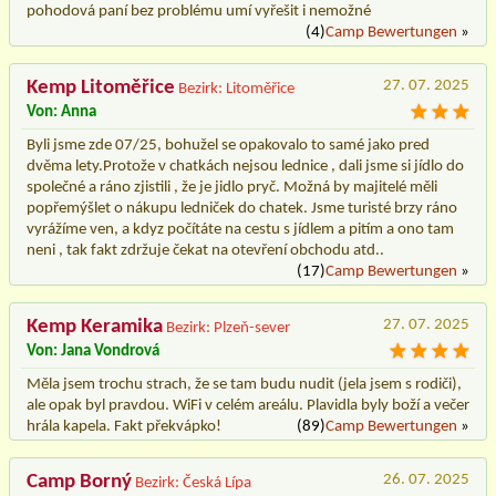
pohodová paní bez problému umí vyřešit i nemožné
(4)
Camp Bewertungen
»
Kemp Litoměřice
27. 07. 2025
Bezirk: Litoměřice
Von: Anna
Byli jsme zde 07/25, bohužel se opakovalo to samé jako pred
dvěma lety.Protože v chatkách nejsou lednice , dali jsme si jídlo do
společné a ráno zjistili , že je jidlo pryč. Možná by majitelé měli
popřemýšlet o nákupu ledniček do chatek. Jsme turisté brzy ráno
vyrážíme ven, a kdyz počítáte na cestu s jídlem a pitím a ono tam
neni , tak fakt zdržuje čekat na otevření obchodu atd..
(17)
Camp Bewertungen
»
Kemp Keramika
27. 07. 2025
Bezirk: Plzeň-sever
Von: Jana Vondrová
Měla jsem trochu strach, že se tam budu nudit (jela jsem s rodiči),
ale opak byl pravdou. WiFi v celém areálu. Plavidla byly boží a večer
hrála kapela. Fakt překvápko!
(89)
Camp Bewertungen
»
Camp Borný
26. 07. 2025
Bezirk: Česká Lípa