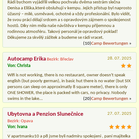
Rádi bychom vyjádřili velkou pochvalu dvěma sestrám slečna
Denisa a Eliška,které obsluhují v kempu. Jejich přístup byl naprosto
úžasný – milé, usměvavé, ochotné a vždy profesionální. Bylo vidět,
že svou práci dělají srdcem a s opravdovým zájmem o spokojenost
hostů. Díky nim měla naše návštěva v kempu příjemnou a
rodinnou atmosféru. Takový personál je opravdový poklad!
Děkujeme za skvělý zážitek a budeme se rádi vracet.
(10)
Camp Bewertungen
»
Autocamp Erika
28. 07. 2025
Bezirk: Břeclav
Von: Christa
Wifi is not working, there is no restaurant, owner doesn't speak
english (but poorly german), in basic hut there is no water (but SIX
persons can sleep on approximatly 8 square meter), there is only
ONE SHOWER, the place is packed with cars, no privacy. Nobody
swims in the lake...
(20)
Camp Bewertungen
»
Ubytovna a Penzion Slunečnice
27. 07. 2025
Bezirk: Opava
Von: Ivana
V apartmanku10 a p8 jsme byli nadmíru spokojeni , paní majitelka