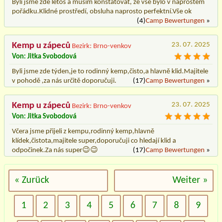
Byli jsme zde letos a musím konstatovat, že vše bylo v naprostém
pořádku.Klidné prostředí, obsluha naprosto perfektní.Vše ok
(4)
Camp Bewertungen
»
Kemp u zápeců
23. 07. 2025
Bezirk: Brno-venkov
Von: Jitka Svobodová
Byli jsme zde týden,je to rodinný kemp,čisto,a hlavně klid.Majitele
v pohodě ,za nás určitě doporučuji.
(17)
Camp Bewertungen
»
Kemp u zápeců
23. 07. 2025
Bezirk: Brno-venkov
Von: Jitka Svobodová
Včera jsme přijeli z kempu,rodinný kemp,hlavně
klídek,čistota,majitele super,doporučuji co hledají klid a
odpočinek.Za nás super😉😉
(17)
Camp Bewertungen
»
« Zurück
Weiter »
1
2
3
4
5
6
7
8
9