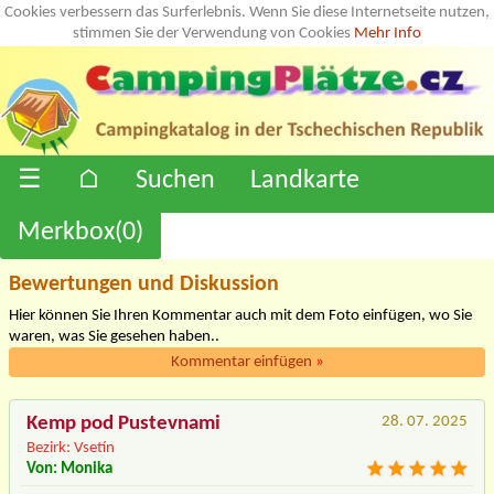
Cookies verbessern das Surferlebnis. Wenn Sie diese Internetseite nutzen,
stimmen Sie der Verwendung von Cookies
Mehr Info
☰
⌂
Suchen
Landkarte
Merkbox(
0
)
Bewertungen und Diskussion
Hier können Sie Ihren Kommentar auch mit dem Foto einfügen, wo Sie
waren, was Sie gesehen haben..
Kommentar einfügen
»
Kemp pod Pustevnami
28. 07. 2025
Bezirk: Vsetín
Von: Monika