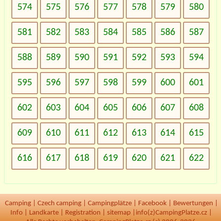
574
575
576
577
578
579
580
581
582
583
584
585
586
587
588
589
590
591
592
593
594
595
596
597
598
599
600
601
602
603
604
605
606
607
608
609
610
611
612
613
614
615
616
617
618
619
620
621
622
Camping
|
Czech camping
|
Campingplätze
|
Facebook
|
Bewertungen
|
Info
|
Landkarte
|
Registration
|
sitemap
|
info(z)CampingPlatze.cz |