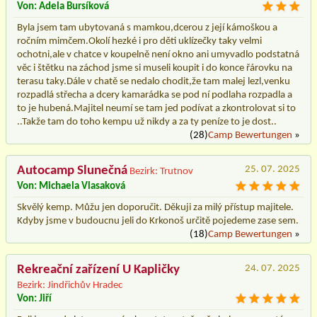
Von: Adela Bursíková
Byla jsem tam ubytovaná s mamkou,dcerou z její kámoškou a
ročním mimčem.Okolí hezké i pro děti uklízečky taky velmi
ochotni,ale v chatce v koupelně není okno ani umyvadlo podstatná
věc i štětku na záchod jsme si museli koupit i do konce řárovku na
terasu taky.Dále v chatě se nedalo chodit,že tam malej lezl,venku
rozpadlá střecha a dcery kamarádka se pod ní podlaha rozpadla a
to je hubená.Majitel neumí se tam jed podívat a zkontrolovat si to
..Takže tam do toho kempu už nikdy a za ty peníze to je dost..
(28)
Camp Bewertungen
»
Autocamp Slunečná
25. 07. 2025
Bezirk: Trutnov
Von: Michaela Vlasaková
Skvělý kemp. Můžu jen doporučit. Děkuji za milý přístup majitele.
Kdyby jsme v budoucnu jeli do Krkonoš určitě pojedeme zase sem.
(18)
Camp Bewertungen
»
Rekreační zařízení U Kapličky
24. 07. 2025
Bezirk: Jindřichův Hradec
Von: Jiří