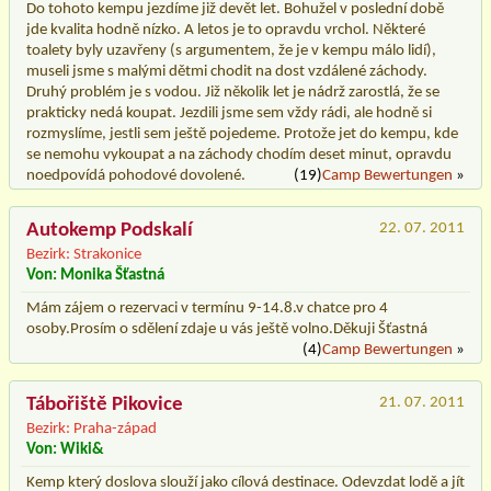
Do tohoto kempu jezdíme již devět let. Bohužel v poslední době
jde kvalita hodně nízko. A letos je to opravdu vrchol. Některé
toalety byly uzavřeny (s argumentem, že je v kempu málo lidí),
museli jsme s malými dětmi chodit na dost vzdálené záchody.
Druhý problém je s vodou. Již několik let je nádrž zarostlá, že se
prakticky nedá koupat. Jezdili jsme sem vždy rádi, ale hodně si
rozmyslíme, jestli sem ještě pojedeme. Protože jet do kempu, kde
se nemohu vykoupat a na záchody chodím deset minut, opravdu
noedpovídá pohodové dovolené.
(19)
Camp Bewertungen
»
Autokemp Podskalí
22. 07. 2011
Bezirk: Strakonice
Von: Monika Šťastná
Mám zájem o rezervaci v termínu 9-14.8.v chatce pro 4
osoby.Prosím o sdělení zdaje u vás ještě volno.Děkuji Šťastná
(4)
Camp Bewertungen
»
Tábořiště Pikovice
21. 07. 2011
Bezirk: Praha-západ
Von: Wiki&
Kemp který doslova slouží jako cílová destinace. Odevzdat lodě a jít