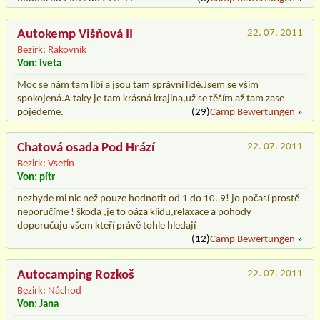
Autokemp Višňová II
22. 07. 2011
Bezirk: Rakovník
Von: iveta
Moc se nám tam líbí a jsou tam správní lidé.Jsem se vším
spokojená.A taky je tam krásná krajina,už se těším až tam zase
pojedeme.
(29)
Camp Bewertungen
»
Chatová osada Pod Hrází
22. 07. 2011
Bezirk: Vsetín
Von: pítr
nezbyde mi nic než pouze hodnotit od 1 do 10. 9! jo počasí prostě
neporučíme ! škoda ,je to oáza klidu,relaxace a pohody
doporučuju všem kteří právě tohle hledají
(12)
Camp Bewertungen
»
Autocamping Rozkoš
22. 07. 2011
Bezirk: Náchod
Von: Jana