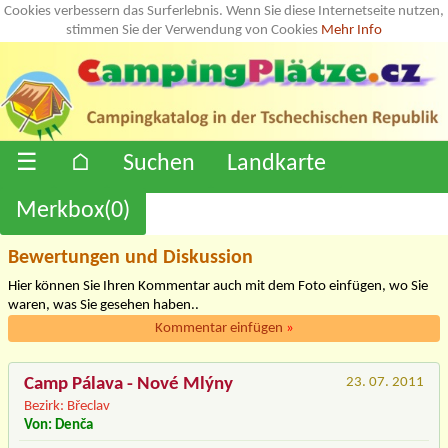
Cookies verbessern das Surferlebnis. Wenn Sie diese Internetseite nutzen,
stimmen Sie der Verwendung von Cookies
Mehr Info
☰
⌂
Suchen
Landkarte
Merkbox(
0
)
Bewertungen und Diskussion
Hier können Sie Ihren Kommentar auch mit dem Foto einfügen, wo Sie
waren, was Sie gesehen haben..
Kommentar einfügen
»
Camp Pálava - Nové Mlýny
23. 07. 2011
Bezirk: Břeclav
Von: Denča