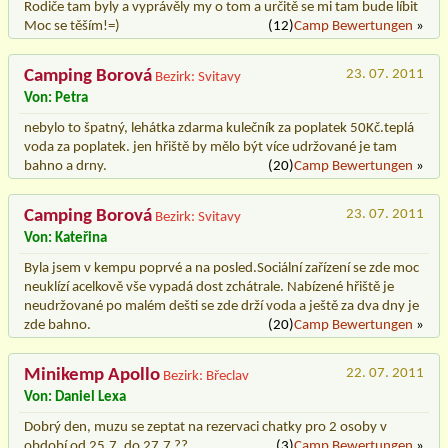
Rodiče tam byly a vyprávěly my o tom a určitě se mi tam bude líbit
Moc se těším!=)
(12)
Camp Bewertungen
»
Camping Borová
23. 07. 2011
Bezirk: Svitavy
Von: Petra
nebylo to špatný, lehátka zdarma kulečník za poplatek 50Kč.teplá
voda za poplatek. jen hřiště by mělo být více udržované je tam
bahno a drny.
(20)
Camp Bewertungen
»
Camping Borová
23. 07. 2011
Bezirk: Svitavy
Von: Kateřina
Byla jsem v kempu poprvé a na posled.Sociální zařízení se zde moc
neuklízí acelkově vše vypadá dost zchátrale. Nabízené hřiště je
neudržované po malém dešti se zde drží voda a ještě za dva dny je
zde bahno.
(20)
Camp Bewertungen
»
Minikemp Apollo
22. 07. 2011
Bezirk: Břeclav
Von: Daniel Lexa
Dobrý den, muzu se zeptat na rezervaci chatky pro 2 osoby v
období od 25.7. do 27.7 ??
(3)
Camp Bewertungen
»