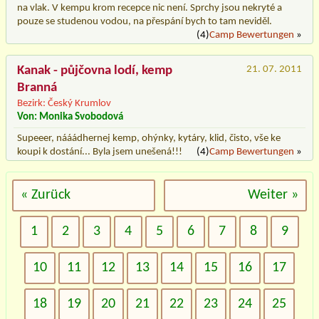
na vlak. V kempu krom recepce nic není. Sprchy jsou nekryté a
pouze se studenou vodou, na přespání bych to tam neviděl.
(4)
Camp Bewertungen
»
Kanak - půjčovna lodí, kemp
21. 07. 2011
Branná
Bezirk: Český Krumlov
Von: Monika Svobodová
Supeeer, nááádhernej kemp, ohýnky, kytáry, klid, čisto, vše ke
koupi k dostání... Byla jsem unešená!!!
(4)
Camp Bewertungen
»
« Zurück
Weiter »
1
2
3
4
5
6
7
8
9
10
11
12
13
14
15
16
17
18
19
20
21
22
23
24
25