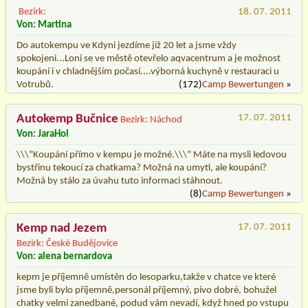
Bezirk:
18. 07. 2011
Von: Martina
Do autokempu ve Kdyni jezdíme již 20 let a jsme vždy
spokojeni...Loni se ve městě otevřelo aqvacentrum a je možnost
koupání i v chladnějším počasí....výborná kuchyně v restauraci u
Votrubů.
(172)
Camp Bewertungen
»
Autokemp Bučnice
17. 07. 2011
Bezirk: Náchod
Von: JaraHol
\\\"Koupání přímo v kempu je možné.\\\" Máte na mysli ledovou
bystřinu tekoucí za chatkama? Možná na umytí, ale koupání?
Možná by stálo za úvahu tuto informaci stáhnout.
(8)
Camp Bewertungen
»
Kemp nad Jezem
17. 07. 2011
Bezirk: České Budějovice
Von: alena bernardova
kepm je příjemně umístěn do lesoparku,takže v chatce ve které
jsme byli bylo příjemně,personál příjemný, pivo dobré, bohužel
chatky velmi zanedbané, podud vám nevadí, když hned po vstupu