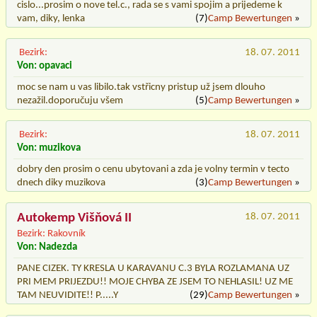
cislo...prosim o nove tel.c., rada se s vami spojim a prijedeme k
vam, diky, lenka
(7)
Camp Bewertungen
»
Bezirk:
18. 07. 2011
Von: opavaci
moc se nam u vas libilo.tak vstřicny pristup už jsem dlouho
nezažil.doporučuju všem
(5)
Camp Bewertungen
»
Bezirk:
18. 07. 2011
Von: muzikova
dobry den prosim o cenu ubytovani a zda je volny termin v tecto
dnech diky muzikova
(3)
Camp Bewertungen
»
Autokemp Višňová II
18. 07. 2011
Bezirk: Rakovník
Von: Nadezda
PANE CIZEK. TY KRESLA U KARAVANU C.3 BYLA ROZLAMANA UZ
PRI MEM PRIJEZDU!! MOJE CHYBA ZE JSEM TO NEHLASIL! UZ ME
TAM NEUVIDITE!! P.....Y
(29)
Camp Bewertungen
»