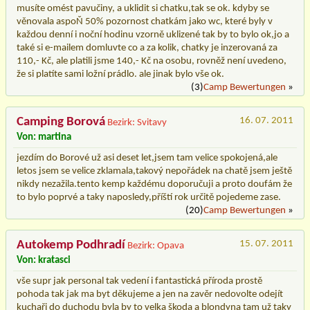
musíte omést pavučiny, a uklidit si chatku,tak se ok. kdyby se
věnovala aspoŇ 50% pozornost chatkám jako wc, které byly v
každou denní i noční hodinu vzorně uklizené tak by to bylo ok,jo a
také si e-mailem domluvte co a za kolik, chatky je inzerovaná za
110,- Kč, ale platili jsme 140,- Kč na osobu, rovněž není uvedeno,
že si platíte sami ložní prádlo. ale jinak bylo vše ok.
(3)
Camp Bewertungen
»
Camping Borová
16. 07. 2011
Bezirk: Svitavy
Von: martina
jezdím do Borové už asi deset let,jsem tam velice spokojená,ale
letos jsem se velice zklamala,takový nepořádek na chatě jsem ještě
nikdy nezažila.tento kemp každému doporučuji a proto doufám že
to bylo poprvé a taky naposledy,příští rok určitě pojedeme zase.
(20)
Camp Bewertungen
»
Autokemp Podhradí
15. 07. 2011
Bezirk: Opava
Von: kratasci
vše supr jak personal tak vedení i fantastická příroda prostě
pohoda tak jak ma byt děkujeme a jen na zavěr nedovolte odejít
kuchaři do duchodu byla by to velka škoda a blondyna tam už taky