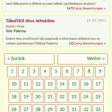
není děkujeme a těšíme se zase někdy nashledanou kratasci
(47)
Camp Bewertungen
»
Tábořiště Atos Jehnědno
15. 07. 2011
Bezirk: Písek
Von: Paterna
Dobrý den,mohl bych Vás poprosit o informace ohledně cen ve
vašem autokempu?Děkuji Paterna
(2)
Camp Bewertungen
»
« Zurück
Weiter »
1
2
3
4
5
6
7
8
9
10
11
12
13
14
15
16
17
18
19
20
21
22
23
24
25
26
27
28
29
30
31
32
33