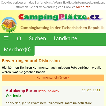
Cookies verbessern das Surferlebnis. Wenn Sie diese Internetseite nutzen,
stimmen Sie der Verwendung von Cookies
Mehr Info
☰
⌂
Suchen
Landkarte
Merkbox(
0
)
Bewertungen und Diskussion
Hier können Sie Ihren Kommentar auch mit dem Foto einfügen, wo Sie
waren, was Sie gesehen haben..
Kommentar einfügen
»
Autokemp Baron
19. 07. 2011
Bezirk: Sokolov
Von: lenka
dobry den, jen se k vam nemuzu dovolat, mate na netu stare