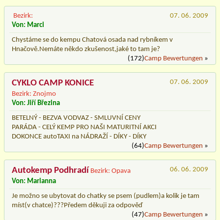
Bezirk:
07. 06. 2009
Von: Marci
Chystáme se do kempu Chatová osada nad rybníkem v
Hnačově.Nemáte někdo zkušenost,jaké to tam je?
(172)
Camp Bewertungen
»
CYKLO CAMP KONICE
07. 06. 2009
Bezirk: Znojmo
Von: Jiří Březina
BETELNÝ - BEZVA VODVAZ - SMLUVNÍ CENY
PARÁDA - CELÝ KEMP PRO NAŠI MATURITNÍ AKCI
DOKONCE autoTAXI na NÁDRAŽÍ - DÍKY - DÍKY
(64)
Camp Bewertungen
»
Autokemp Podhradí
06. 06. 2009
Bezirk: Opava
Von: Marianna
Je možno se ubytovat do chatky se psem (pudlem)a kolik je tam
míst(v chatce)???Předem děkuji za odpověď
(47)
Camp Bewertungen
»