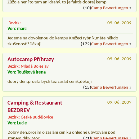
Žůžo a není to tam ani drahý. to je faktis dobrej kemp
(10)
Camp Bewertungen
»
Bezirk:
09. 06. 2009
Von: marci
Jedeme na dovolenou do kempu Knížecí rybník,máte někdo
zkušenosti?Děkuji
(172)
Camp Bewertungen
»
Autocamp Příhrazy
09. 06. 2009
Bezirk: Mladá Boleslav
Von: Toušková Irena
dobrý den,prosila bych též zaslat ceník,děkuji
(15)
Camp Bewertungen
»
Camping & Restaurant
09. 06. 2009
BEZDREV
Bezirk: České Budějovice
Von: Lucie
Dobrý den,prosím o zaslání ceníku ohledně ubytování pod
stanem,díky Moc...
(71)
Camp Bewertungen
»