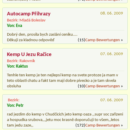
Autocamp Příhrazy
08. 06. 2009
Bezirk: Mladá Boleslav
Von: Eva
Dobrý den, prosila bych zaslání ceníku....
Děkuji za kladnou odpověď
(15)
Camp Bewertungen
»
Kemp U Jezu Račice
07. 06. 2009
Bezirk: Rakovník
Von: Kaktus
Tenhle ten kemp je ten nejlepsí kemp na svete protoze ja mam v
teto oblasti chatu a fakt tam mají dobre pivecko a je tam skvela
obsluha
(10)
Camp Bewertungen
»
Bezirk:
07. 06. 2009
Von: Petr
rad jezdim do kemp v Chudčicich jeto kemp oaza ,,supr soc zařizeni
a hospudka srubova,,,jetu moc krasně doporučuji to všem,,letos
tam jedu zaze,,
(172)
Camp Bewertungen
»