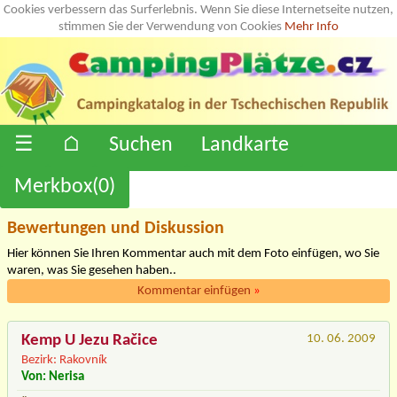
Cookies verbessern das Surferlebnis. Wenn Sie diese Internetseite nutzen,
stimmen Sie der Verwendung von Cookies
Mehr Info
☰
⌂
Suchen
Landkarte
Merkbox(
0
)
Bewertungen und Diskussion
Hier können Sie Ihren Kommentar auch mit dem Foto einfügen, wo Sie
waren, was Sie gesehen haben..
Kommentar einfügen
»
Kemp U Jezu Račice
10. 06. 2009
Bezirk: Rakovník
Von: Nerisa