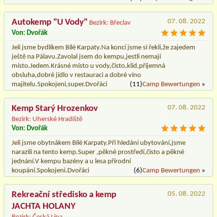
Autokemp "U Vody"
07. 08. 2022
Bezirk: Břeclav
Von: Dvořák
Jeli jsme bydlíkem Bílé Karpaty.Na konci jsme si řekli,že zajedem
ještě na Pálavu.Zavolal jsem do kempu,jestli nemají
místo.Jedem.Krásné místo u vody,čisto,klid,příjemná
obsluha,dobré jídlo v restauraci a dobré víno
majitelu.Spokojeni,super.Dvořáci
(11)
Camp Bewertungen
»
Kemp Starý Hrozenkov
07. 08. 2022
Bezirk: Uherské Hradiště
Von: Dvořák
Jeli jsme obytnákem Bílé Karpaty.Při hledání ubytování,jsme
narazili na tento kemp.Super ,pěkné prostředí,čisto a pěkné
jednání.V kempu bazény a u lesa přírodní
koupání.Spokojeni.Dvořáci
(6)
Camp Bewertungen
»
Rekreační středisko a kemp
05. 08. 2022
JACHTA HOLANY