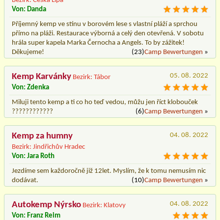
Bezirk: Česká Lípa
Von: Danda
Příjemný kemp ve stínu v borovém lese s vlastní pláží a sprchou
přímo na pláži. Restaurace výborná a celý den otevřená. V sobotu
hrála super kapela Marka Černocha a Angels. To by zážitek!
Děkujeme!
(23)
Camp Bewertungen
»
Kemp Karvánky
05. 08. 2022
Bezirk: Tábor
Von: Zdenka
Miluji tento kemp a ti co ho teď vedou, můžu jen říct klobouček
????????????
(6)
Camp Bewertungen
»
Kemp za humny
04. 08. 2022
Bezirk: Jindřichův Hradec
Von: Jara Roth
Jezdíme sem každoročně již 12let. Myslím, že k tomu nemusím nic
dodávat.
(10)
Camp Bewertungen
»
Autokemp Nýrsko
04. 08. 2022
Bezirk: Klatovy
Von: Franz Reim