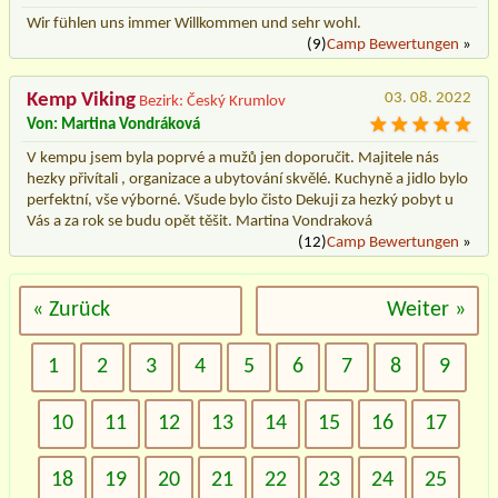
Wir fühlen uns immer Willkommen und sehr wohl.
(9)
Camp Bewertungen
»
Kemp Viking
03. 08. 2022
Bezirk: Český Krumlov
Von: Martina Vondráková
V kempu jsem byla poprvé a mužů jen doporučit. Majitele nás
hezky přivítali , organizace a ubytování skvělé. Kuchyně a jidlo bylo
perfektní, vše výborné. Všude bylo čisto Dekuji za hezký pobyt u
Vás a za rok se budu opět těšit. Martina Vondraková
(12)
Camp Bewertungen
»
« Zurück
Weiter »
1
2
3
4
5
6
7
8
9
10
11
12
13
14
15
16
17
18
19
20
21
22
23
24
25