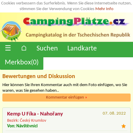
Cookies verbessern das Surferlebnis. Wenn Sie diese Internetseite nutzen,
stimmen Sie der Verwendung von Cookies
Mehr Info
☰
⌂
Suchen
Landkarte
Merkbox(
0
)
Bewertungen und Diskussion
Hier können Sie Ihren Kommentar auch mit dem Foto einfügen, wo Sie
waren, was Sie gesehen haben..
Kommentar einfügen
»
Kemp U Fíka - Nahořany
07. 08. 2022
Bezirk: Český Krumlov
Von: Návštěvníci