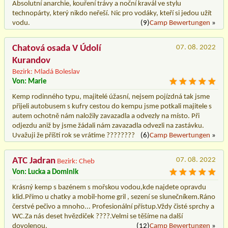
Absolutní anarchie, kouření trávy a noční kravál ve stylu
technopárty, který nikdo neřeší. Nic pro vodáky, kteří si jedou užít
vodu.
(9)
Camp Bewertungen
»
Chatová osada V Údolí
07. 08. 2022
Kurandov
Bezirk: Mladá Boleslav
Von: Marie
Kemp rodinného typu, majitelé úžasní, nejsem pojízdná tak jsme
přijeli autobusem s kufry cestou do kempu jsme potkali majitele s
autem ochotně nám naložily zavazadla a odvezly na místo. Při
odjezdu aniž by jsme žádali nám zavazadla odvezli na zastávku.
Uvažuji že příští rok se vrátíme ????????
(6)
Camp Bewertungen
»
ATC Jadran
07. 08. 2022
Bezirk: Cheb
Von: Lucka a Dominik
Krásný kemp s bazénem s mořskou vodou,kde najdete opravdu
klid.Přímo u chatky a mobil-home gril , sezení se slunečníkem.Ráno
čerstvé pečivo a mnoho... Profesionální přístup.Vždy čisté sprchy a
WC.Za nás deset hvězdiček ????.Velmi se těšíme na další
dovolenou.
(12)
Camp Bewertungen
»