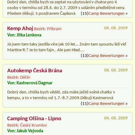
Dobrý den, chtěla bych se zeptat na ubytování v chatce pro 4
osoby v termínu od 28.6. do 2.7. 2009 s udáním předběžné ceny.
Předem děkuji. S pozdravem Čapková
(15)
Camp Bewertungen
»
Kemp Ahoj
06. 06. 2009
Bezirk: Příbram
Von: Jitka Lenkova
Já jsem tam taky jezdila více jak 10 let... Znám tam spoustu lidí viď
Martine R.? Je to tam fajn.. Ale pan Hlad....
(13)
Camp Bewertungen
»
Autokemp Česká Brána
06. 06. 2009
Bezirk: Děčín
Von: Kastnerová Dagmar
Dobrý den, chtěla bych vědět, zda máte ještě volné chatky v
kempu, a to v termínu od 1.7.-8.7.2009.Děkuji Kastnerová
(11)
Camp Bewertungen
»
Camping Olšina - Lipno
04. 06. 2009
Bezirk: Český Krumlov
Von: Jakub Vejvoda