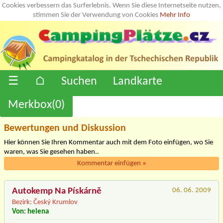
Cookies verbessern das Surferlebnis. Wenn Sie diese Internetseite nutzen,
stimmen Sie der Verwendung von Cookies
Mehr Info
☰
⌂
Suchen
Landkarte
Merkbox(
0
)
Bewertungen und Diskussion
Hier können Sie Ihren Kommentar auch mit dem Foto einfügen, wo Sie
waren, was Sie gesehen haben..
Kommentar einfügen
»
Autokemp Na Pískárně
06. 06. 2009
Bezirk: Český Krumlov
Von: helena