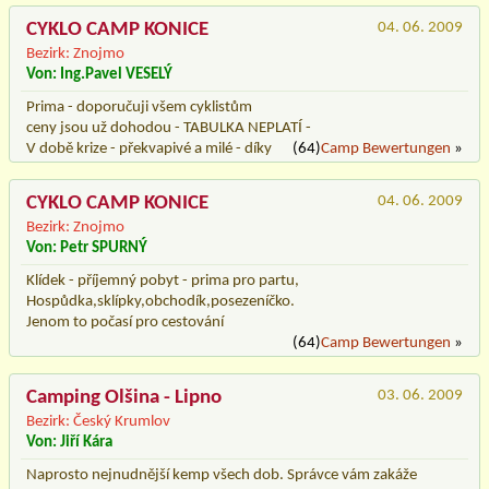
CYKLO CAMP KONICE
04. 06. 2009
Bezirk: Znojmo
Von: Ing.Pavel VESELÝ
Prima - doporučuji všem cyklistům
ceny jsou už dohodou - TABULKA NEPLATÍ -
V době krize - překvapivé a milé - díky
(64)
Camp Bewertungen
»
CYKLO CAMP KONICE
04. 06. 2009
Bezirk: Znojmo
Von: Petr SPURNÝ
Klídek - příjemný pobyt - prima pro partu,
Hospůdka,sklípky,obchodík,posezeníčko.
Jenom to počasí pro cestování
(64)
Camp Bewertungen
»
Camping Olšina - Lipno
03. 06. 2009
Bezirk: Český Krumlov
Von: Jiří Kára
Naprosto nejnudnější kemp všech dob. Správce vám zakáže