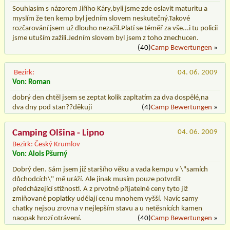
Souhlasím s názorem Jiřího Káry,byli jsme zde oslavit maturitu a
myslím že ten kemp byl jedním slovem neskutečný.Takové
rozčarování jsem už dlouho nezažil.Platí se téměř za vše...i tu policii
jsme utuším zažili.Jedním slovem byl jsem z toho znechucen.
(40)
Camp Bewertungen
»
Bezirk:
04. 06. 2009
Von: Roman
dobrý den chtěl jsem se zeptat kolik zapltatím za dva dospělé,na
dva dny pod stan??děkuji
(4)
Camp Bewertungen
»
Camping Olšina - Lipno
04. 06. 2009
Bezirk: Český Krumlov
Von: Alois Pšurný
Dobrý den. Sám jsem již staršího věku a vada kempu v \"samích
důchodcích\" mě uráží. Ale jinak musím pouze potvrdit
předcházející stížnosti. A z prvotně přijatelné ceny tyto již
zmiňované poplatky udělají cenu mnohem vyšší. Navíc samy
chatky nejsou zrovna v nejlepším stavu a u netěsnících kamen
naopak hrozí otrávení.
(40)
Camp Bewertungen
»