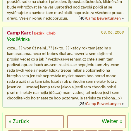
pouštět radio na chatce i přes den. Spousta důchodců, klidně vám
bude vyhrožovat že na vás uprostřed noci zavolá policii ať se
vystěhujete a navíc se tam musí platit naprosto za všechno: proud,
dřevo. Vřele nikomu nedoporučuji.
(40)
Camp Bewertungen
»
Camp Karel
03. 06. 2009
Bezirk: Cheb
Von: šÁrinka
coze...?? won ůž nejni..?? jak to..?? každy rok tam jezdÍm s
kamaradama..neco mi bobes rikal ae..newerila sem dejte mi
prosim vedet co a jak ? wezlovas@seznam.cz chtela sem tam
podívat oprazdinach ae..sem zdaleka ae nepojedu tam zbytecne
rada bych videla nejaky lidicky trebas mIlana pokorneho na
kteryho sem jen tak neprestala myslet maam hoo porad mooc
rada a uziit si to tam jako kazdy rok prihodim sem nejaky fota z
jesenice....uzasnej kemp takze jakoo a jestli sem choodis bobsi
pisni mi nekdy na mejla jůů...x) mam vadnej tel neboo jestli sem
choodite kdo ho znaate ze hoo pozdrawuje sarinka ze zbiroha...x)
(25)
Camp Bewertungen
»
« Zurück
Weiter »