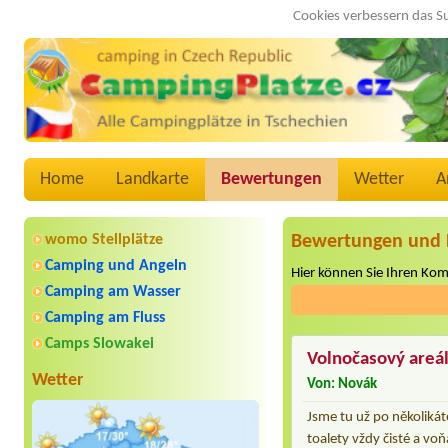
Cookies verbessern das S
Home
Landkarte
Bewertungen
Wetter
A
womo Stellplätze
Bewertungen und 
Camping und Angeln
Hier können Sie Ihren Ko
Camping am Wasser
Camping am Fluss
Camps Slowakei
Volnočasový areál
Wetter
Von: Novák
Jsme tu už po několiká
toalety vždy čisté a voň