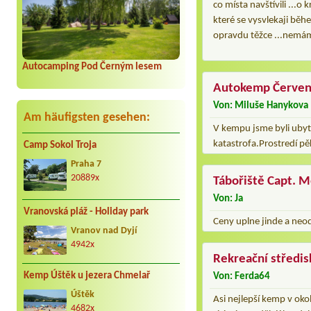
co místa navštívili ...o
které se vysvlekaji běhe
opravdu těžce ...nemáme
Autocamping Pod Černým lesem
Autokemp Červen
Von: Miluše Hanykova
Am häufigsten gesehen:
V kempu jsme byli ubyt
katastrofa.Prostredí pě
Camp Sokol Troja
Praha 7
20889x
Tábořiště Capt. 
Von: Ja
Vranovská pláž - Holiday park
Ceny uplne jinde a neod
Vranov nad Dyjí
4942x
Rekreační středis
Kemp Úštěk u jezera Chmelař
Von: Ferda64
Úštěk
Asi nejlepší kemp v okol
4682x