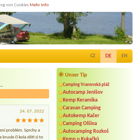
dung von Cookies
Mehr Info
DE
CZ
EN
🌞 Unser Tip
Camping Vranovská pláž
..
Autocamp Jenišov
Kemp Keramika
Caravan Camping
24. 07. 2022
Autokemp Kačer
Camping Olšina
ení problém. Sprchy a
Autocamping Rozkoš
rusle či kola děti si to
Kemp u Kukačků