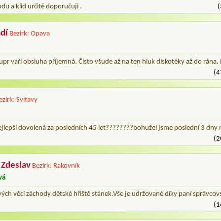
du a klid určitě doporučuji .
(
dí
Bezirk: Opava
r vaří obsluha příjemná. Čisto všude až na ten hluk diskotéky až do rána
(4
ezirk: Svitavy
lepší dovolená za posledních 45 let????????bohužel jsme poslední 3 dny nec
(2
 Zdeslav
Bezirk: Rakovník
vá
ých věcí záchody dětské hřiště stánek.Vše je udržované díky paní správcov
(1