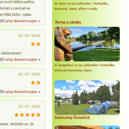
em tvoří těžké peřiny
4L chaty se soc.zažízením + kuchyňka,
írají a zavírají se
karavany, stany, přímo u vody..
!Klid,ticho ,relax.
0)
Camp Bewertungen
»
Kemp u zámku
23. 07. 2022
 občerstvení
5)
Camp Bewertungen
»
4L bungalovy se soc.zažízením + kuchyňka,
místa pro karavany, stany..
23. 07. 2022
7)
Camp Bewertungen
»
23. 07. 2022
Autocamp Slunečná
ezera, dočtete se, že