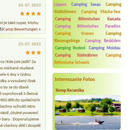
1 místo
Lippen
Camping Sasau
Camping
23. 07. 2022
Südböhmen
Camping Mácha-See
Termin ab 2026-07-31 |
Koupaliště
Lido
Camping Böhmisches Kanada
4b Bungalow
ení je také super. Mohu
Camping Böhmisches Paradies
6)
Camp Bewertungen
»
Termin ab 2026-08-02 |
Paraplíčko
Camping Vranov
Camping
veřejné tábořiště
3osoby+pes,stan
Riesengebirge
Camping Beskiden
23. 07. 2022
Camping Rozkoš
Camping Moldau
Termin ab 2026-08-05 |
Kemp Josef
1 velký stan4auta, 8 osob
Camping Südmähren
Camping
e !Kde jste jedlí? Za
Böhmische Schweiz
Termin ab 2026-07-31 |
Autokemp
Hejnice
ebo míchané studené
4B Hütte 3 Erwachsene 1 Kind
ečeře 4 dny v týdnu
Interessante Fotos
olky a vysušený řízek
co by se do dlaně
Kemp Keramika
ně osprchovali 3 členná
větší děti do společných
 všechny uchvátí retro
 okolí ,útulné posezení
u v baru . Doporučujeme
 všechny děti i dospělí