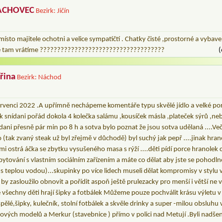
RACHOVEC
Bezirk: Jičín
sto majitele ochotni a velice sympatičtí . Chatky čisté ,prostorné a vybav
 se tam vrátíme ????????????????????????????????????
(
řina
Bezirk: Náchod
ervenci 2022 .A upřímně nechápeme komentáře typu skvělé jídlo a velké porc
 k snídani pořád dokola 4 kolečka salámu ,kousíček másla ,plateček sýrů ,n
nídani přesně pár min po 8 h a sotva bylo poznat že jsou sotva udělaná ....V
tak zvaný steak už byl zřejmě v důchodě) byl suchý jak pepř ....jinak hran
mi ostrá áčka se zbytku vysušeného masa s rýží ....děti pídí porce hranolek 
a ubytování s vlastním sociálním zařízením a máte co dělat aby jste se pohodl
r s teplou vodou)...skupinky po více lidech museli dělat kompromisy v stylu 
ě by zasloužilo obnovit a pořídit aspoň ještě prulezacky pro menší i větší ne
e všechny děti hrají šipky a fotbálek Můžeme pouze pochválit krásu výletu v
ělé,šipky, kulečník, stolní fotbálek a skvěle drinky a super -milou obsluh
vých modelů a Merkur (stavebnice ) přímo v polici nad Metují .Byli nadšeně