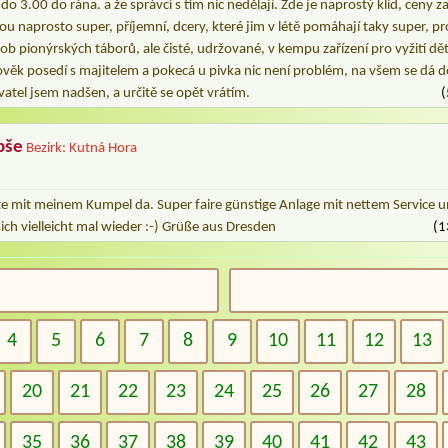
l do 3.00 do rána. a že správci s tím nic nedělají. Zde je naprostý klid, ceny
kou naprosto super, příjemní, dcery, které jim v létě pomáhají taky super, p
ob pionýrských táborů, ale čisté, udržované, v kempu zařízení pro vyžití d
věk posedí s majitelem a pokecá u pivka nic není problém, na všem se dá do
atel jsem nadšen, a určitě se opět vrátím.
(
pše
Bezirk: Kutná Hora
e mit meinem Kumpel da. Super faire günstige Anlage mit nettem Service u
ich vielleicht mal wieder :-) Grüße aus Dresden
(1
4
5
6
7
8
9
10
11
12
13
20
21
22
23
24
25
26
27
28
35
36
37
38
39
40
41
42
43