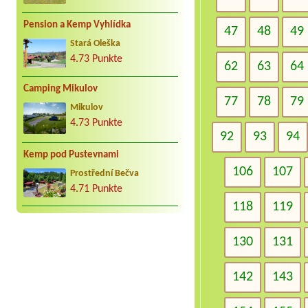
Pension a Kemp Vyhlídka
47
48
49
Stará Oleška
4.73 Punkte
62
63
64
Camping Mikulov
77
78
79
Mikulov
4.73 Punkte
92
93
94
Kemp pod Pustevnami
106
107
Prostřední Bečva
4.71 Punkte
118
119
130
131
142
143