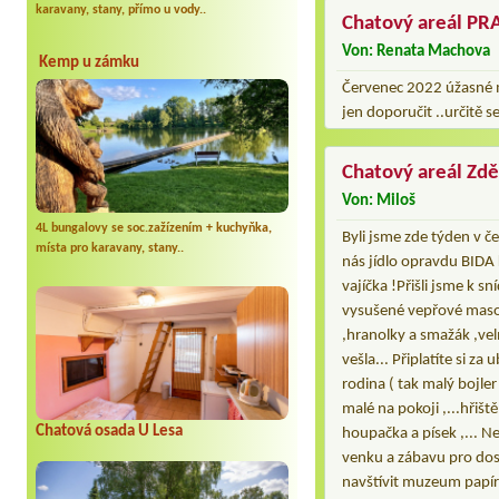
karavany, stany, přímo u vody..
Chatový areál P
Von: Renata Machova
Kemp u zámku
Červenec 2022 úžasné mí
jen doporučit ..určitě
Chatový areál Zdě
Von: Miloš
4L bungalovy se soc.zažízením + kuchyňka,
Byli jsme zde týden v č
místa pro karavany, stany..
nás jídlo opravdu BIDA
vajíčka !Přišli jsme k s
vysušené vepřové maso (
,hranolky a smažák ,vel
vešla... Připlatíte si z
rodina ( tak malý bojle
malé na pokoji ,...hřišt
Chatová osada U Lesa
houpačka a písek ,... N
venku a zábavu pro dosp
navštívit muzeum papíro