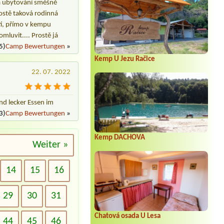
 za ubytování směšně
rostě taková rodinná
ětí, přímo v kempu
mluvit.... Prostě já
5)
Camp Bewertungen
»
Kemp U Jezu Račice
22. 07. 2022
nd lecker Essen im
3)
Camp Bewertungen
»
Kemp DACHOVA
Weiter »
14
15
16
29
30
31
Chatová osada U Lesa
44
45
46