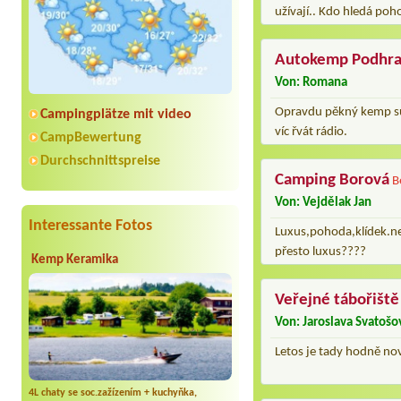
užívají.. Kdo hledá poho
Autokemp Podhra
Von: Romana
Opravdu pěkný kemp sup
Campingplätze mit video
víc řvát rádio.
CampBewertung
Durchschnittspreise
Camping Borová
B
Von: Vejdělak Jan
Interessante Fotos
Luxus,pohoda,klídek.nej
přesto luxus????
Kemp Keramika
Veřejné tábořiště
Von: Jaroslava Svatošo
Letos je tady hodně nov
4L chaty se soc.zažízením + kuchyňka,