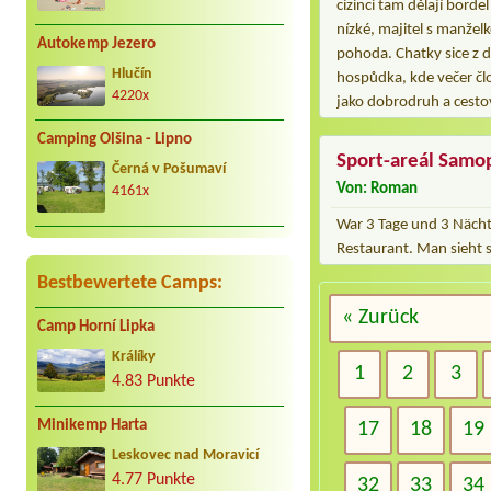
cizinci tam dělají borde
nízké, majitel s manžel
Autokemp Jezero
pohoda. Chatky sice z d
Hlučín
hospůdka, kde večer člo
4220x
jako dobrodruh a cestov
Camping Olšina - Lipno
Sport-areál Samo
Černá v Pošumaví
Von: Roman
4161x
War 3 Tage und 3 Nächt
Restaurant. Man sieht s
Bestbewertete Camps:
« Zurück
Camp Horní Lipka
Králíky
1
2
3
4.83 Punkte
Minikemp Harta
17
18
19
Leskovec nad Moravicí
4.77 Punkte
32
33
34