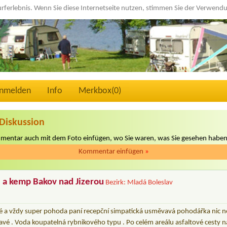
urferlebnis. Wenn Sie diese Internetseite nutzen, stimmen Sie der Verwen
nmelden
Info
Merkbox(
0
)
Diskussion
mmentar auch mit dem Foto einfügen, wo Sie waren, was Sie gesehen haben
Kommentar einfügen
»
 a kemp Bakov nad Jizerou
Bezirk: Mladá Boleslav
té a vždy super pohoda paní recepční simpatická usměvavá pohodářka nic n
avé . Voda koupatelná rybnikového typu . Po celém areálu asfaltové cesty na b