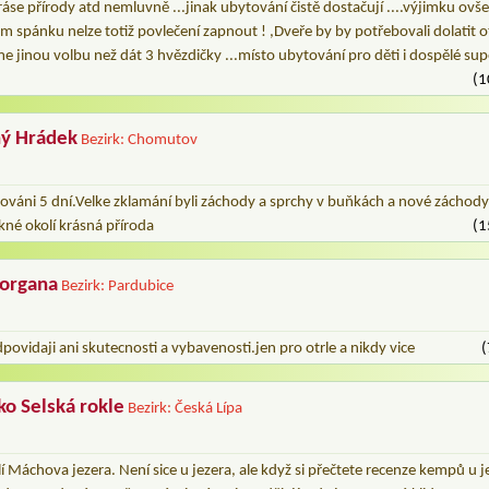
 kráse přírody atd nemluvně ...jinak ubytování čistě dostačují ....výjimku ovš
m spánku nelze totiž povlečení zapnout ! ,Dveře by by potřebovali dolatit otv
 jinou volbu než dát 3 hvězdičky ...místo ubytování pro děti i dospělé super
(1
ý Hrádek
Bezirk: Chomutov
ováni 5 dní.Velke zklamání byli záchody a sprchy v buňkách a nové záchody
kné okolí krásná příroda
(1
Morgana
Bezirk: Pardubice
povidaji ani skutecnosti a vybavenosti.jen pro otrle a nikdy vice
(
ko Selská rokle
Bezirk: Česká Lípa
í Máchova jezera. Není sice u jezera, ale když si přečtete recenze kempů u j