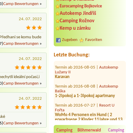
3)
Camp Bewertungen
»
Eurocamping Bojkovice
Autokemp Jindřiš
24. 07. 2022
Camping Rožnov
Termin ab 2026-08-20 |
Autokemp
Kemp u zámku
Ždáň
2 x 4L
. Předhani se komu bude
Zugeben
Favoriten
7)
Camp Bewertungen
»
Termin ab 2026-08-15 |
Kemp Radost
- Oáza
Letzte Buchung:
24. 07. 2022
Termin ab 2026-08-05 |
Autokemp
Lužany II
Karavan
hytli ideální počasí,i
Termin ab 2026-08-08 |
Autokemp
0)
Camp Bewertungen
»
Baška
1-2lpokoj a 1-3lpokoj apartmany
Termin ab 2026-07-27 |
Resort U
24. 07. 2022
Fořta
WoMo 4 Personen ein Hund ( 2
erwachsene 2 Kinder 11Jahre und 13
ské
Jahre )Wohnmobil
6)
Camp Bewertungen
»
Termin ab 2026-08-07 |
Kemp U Fíka -
Camping Böhmerwald
Camping
Nahořany