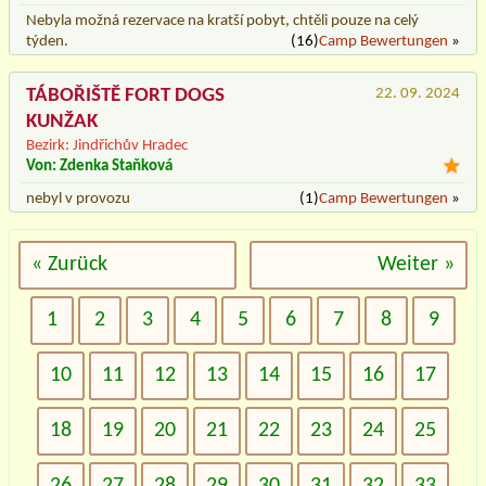
Nebyla možná rezervace na kratší pobyt, chtěli pouze na celý
týden.
(16)
Camp Bewertungen
»
TÁBOŘIŠTĚ FORT DOGS
22. 09. 2024
KUNŽAK
Bezirk: Jindřichův Hradec
Von: Zdenka Staňková
nebyl v provozu
(1)
Camp Bewertungen
»
« Zurück
Weiter »
1
2
3
4
5
6
7
8
9
10
11
12
13
14
15
16
17
18
19
20
21
22
23
24
25
26
27
28
29
30
31
32
33