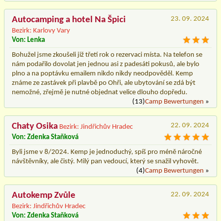
Autocamping a hotel Na Špici
23. 09. 2024
Bezirk: Karlovy Vary
Von: Lenka
Bohužel jsme zkoušeli již třetí rok o rezervaci místa. Na telefon se
nám podařilo dovolat jen jednou asi z padesáti pokusů, ale bylo
plno a na poptávku emailem nikdo nikdy neodpověděl. Kemp
známe ze zastávek při plavbě po Ohři, ale ubytování se zdá být
nemožné, zřejmě je nutné objednat velice dlouho dopředu.
(13)
Camp Bewertungen
»
Chaty Osika
22. 09. 2024
Bezirk: Jindřichův Hradec
Von: Zdenka Staňková
Byli jsme v 8/2024. Kemp je jednoduchý, spíš pro méně náročné
návštěvníky, ale čistý. Milý pan vedoucí, který se snažil vyhovět.
(4)
Camp Bewertungen
»
Autokemp Zvůle
22. 09. 2024
Bezirk: Jindřichův Hradec
Von: Zdenka Staňková