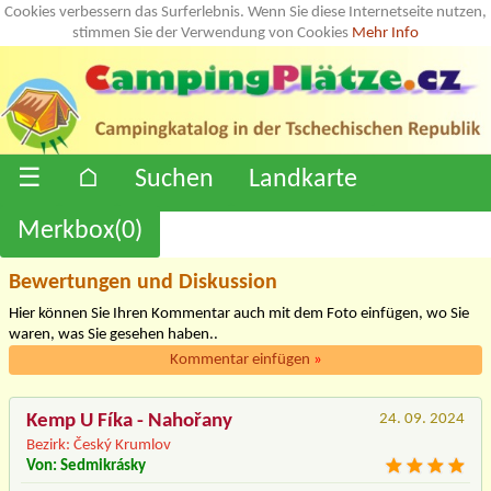
Cookies verbessern das Surferlebnis. Wenn Sie diese Internetseite nutzen,
stimmen Sie der Verwendung von Cookies
Mehr Info
☰
⌂
Suchen
Landkarte
Merkbox(
0
)
Bewertungen und Diskussion
Hier können Sie Ihren Kommentar auch mit dem Foto einfügen, wo Sie
waren, was Sie gesehen haben..
Kommentar einfügen
»
Kemp U Fíka - Nahořany
24. 09. 2024
Bezirk: Český Krumlov
Von: Sedmikrásky