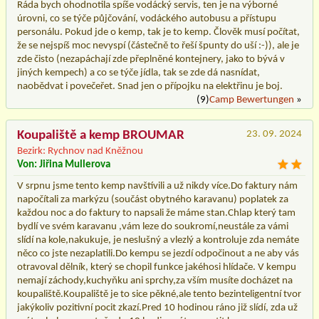
Ráda bych ohodnotila spíše vodácký servis, ten je na výborné
úrovni, co se týče půjčování, vodáckého autobusu a přístupu
personálu. Pokud jde o kemp, tak je to kemp. Člověk musí počítat,
že se nejspíš moc nevyspí (částečně to řeší špunty do uší :-)), ale je
zde čisto (nezapáchají zde přeplněné kontejnery, jako to bývá v
jiných kempech) a co se týče jídla, tak se zde dá nasnídat,
naobědvat i povečeřet. Snad jen o přípojku na elektřinu je boj.
(9)
Camp Bewertungen
»
Koupaliště a kemp BROUMAR
23. 09. 2024
Bezirk: Rychnov nad Kněžnou
Von: Jiřina Mullerova
V srpnu jsme tento kemp navštívili a už nikdy více.Do faktury nám
napočítali za markýzu (součást obytného karavanu) poplatek za
každou noc a do faktury to napsali že máme stan.Chlap který tam
bydlí ve svém karavanu ,vám leze do soukromí,neustále za vámi
slídí na kole,nakukuje, je neslušný a vlezlý a kontroluje zda nemáte
něco co jste nezaplatili.Do kempu se jezdí odpočinout a ne aby vás
otravoval dělník, který se chopil funkce jakéhosi hlídače. V kempu
nemají záchody,kuchyňku ani sprchy,za vším musíte docházet na
koupaliště.Koupaliště je to sice pěkné,ale tento bezinteligentní tvor
jakýkoliv pozitivní pocit zkazí.Pred 10 hodinou ráno již slídí, zda už