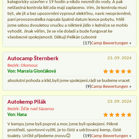
kategoricky uzavřen v 19 hodin a nikdo nesměl do vody. A pak
nešťastná kontrola lidí zda mají zaplaceno. Vím, že kontrola musí
být, ale jít a bez upozornění vypnout elektřinu, navíc neoprávněně,
paní provozovatelka napsala špatně datum konce pobytu. Měli
jsme sebou dvouletou vnučku a některé jídlo v ledničce se mohlo
vyhodit. Jinak věřím, že se vše doladí a bude fungovat ke
všeobecné spokojenosti. Děkuji Pelikán Lubomír
(17)
Camp Bewertungen
»
Autocamp Šternberk
23. 09. 2024
Bezirk: Olomouc
Von: Marcela Glončáková
absolutní pohoda a klid,byli jsme spokojeni,rádi se budeme vracet
(9)
Camp Bewertungen
»
Autokemp Pilák
23. 09. 2024
Bezirk: Žďár nad Sázavou
Von: Hana
V kempu jsme byli poprvé a moc jsme byli spokojení. Pěkné
prostředí, sportovní vyžití, je to čistý a udržovaný kemp, čisté
toalety. Určitě přijedeme znovu😉
(19)
Camp Bewertungen
»