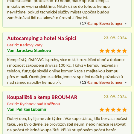
máte sbaleno, protože do 10 hodin,máte opustit kemp a
iniciativně vypíná elektřinu. Nikdy už se do tohoto kempu
nevrátíme, pokud technické služby města Opočna budou
zaměstnávat lidi na takovéto úrovni .Jiřina M.
(17)
Camp Bewertungen
»
Autocamping a hotel Na Špici
23. 09. 2024
Bezirk: Karlovy Vary
Von: Jaroslava Staňková
Kemp čistý, čisté WC i sprchy, více míst k rozdělání ohně a dokonce
i možnost zakoupení dříví za 100 Kč. I když v kempu nezvedají
telefon, funguje skvělá online komunikace s majitelkou kempu
přes e-mail. Oceňujeme a děkujeme za splnění našich požadavků
nad rámec nabídky kempu :-).
(13)
Camp Bewertungen
»
Koupaliště a kemp BROUMAR
23. 09. 2024
Bezirk: Rychnov nad Kněžnou
Von: Pelikán Lubomír
Dobrý den, byli jsme zde týden. Vše super,čisto,jídlo bezva a počasí
také. Jen bylo divné, že provozovatel neumí nebo nechce reagovat
na počasí ohledně koupaliště. Při 30 stupňovém počasí bazén