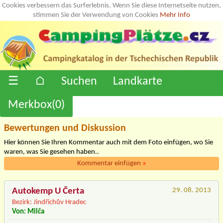
Cookies verbessern das Surferlebnis. Wenn Sie diese Internetseite nutzen,
stimmen Sie der Verwendung von Cookies
Mehr Info
☰
⌂
Suchen
Landkarte
Merkbox(
0
)
Bewertungen und Diskussion
Hier können Sie Ihren Kommentar auch mit dem Foto einfügen, wo Sie
waren, was Sie gesehen haben..
Kommentar einfügen
»
Autokemp U Čerta
29. 08. 2013
Bezirk: Jindřichův Hradec
Von: Milča