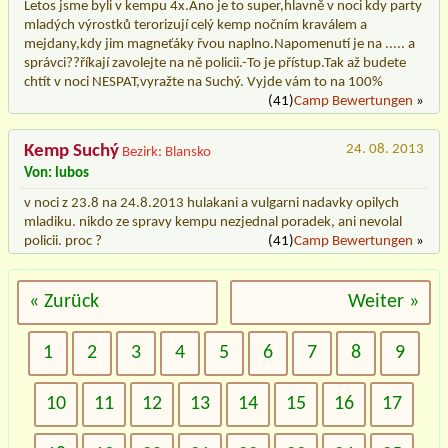
Letos jsme byli v kempu 4x.Ano je to super,hlavně v noci kdy party
mladých výrostků terorizují celý kemp nočním kraválem a
mejdany,kdy jim magneťáky řvou naplno.Napomenutí je na ..... a
správci??říkají zavolejte na ně policii.-To je přístup.Tak až budete
chtít v noci NESPAT,vyražte na Suchý. Vyjde vám to na 100%
(41)
Camp Bewertungen
»
Kemp Suchý
24. 08. 2013
Bezirk: Blansko
Von: lubos
v noci z 23.8 na 24.8.2013 hulakani a vulgarni nadavky opilych
mladiku. nikdo ze spravy kempu nezjednal poradek, ani nevolal
policii. proc ?
(41)
Camp Bewertungen
»
« Zurück
Weiter »
1
2
3
4
5
6
7
8
9
10
11
12
13
14
15
16
17