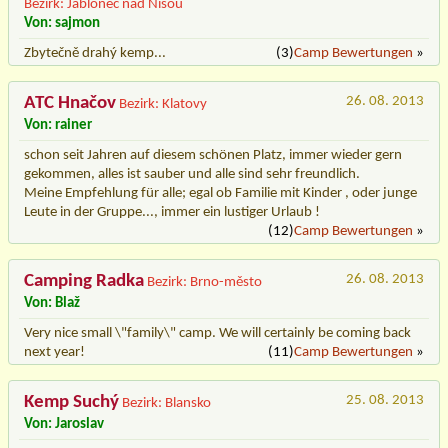
Bezirk: Jablonec nad Nisou
Von: sajmon
Zbytečně drahý kemp...
(3)
Camp Bewertungen
»
ATC Hnačov
26. 08. 2013
Bezirk: Klatovy
Von: rainer
schon seit Jahren auf diesem schönen Platz, immer wieder gern
gekommen, alles ist sauber und alle sind sehr freundlich.
Meine Empfehlung für alle; egal ob Familie mit Kinder , oder junge
Leute in der Gruppe..., immer ein lustiger Urlaub !
(12)
Camp Bewertungen
»
Camping Radka
26. 08. 2013
Bezirk: Brno-město
Von: Blaž
Very nice small \"family\" camp. We will certainly be coming back
next year!
(11)
Camp Bewertungen
»
Kemp Suchý
25. 08. 2013
Bezirk: Blansko
Von: Jaroslav