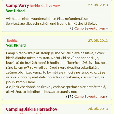
Camp Varry
27. 08. 2013
Bezirk: Karlovy Vary
Von: Urland
wir haben einen wunderschönen Platz gefunden,Essen,
Service,Lage alles sehr schön und freundlich,Küche ist Spitze
(2)
Camp Bewertungen
»
Bezirk:
27. 08. 2013
Von: Richard
Camp-Vranovská pláž. Kemp je sice ok, ale hlava na hlavě, člověk
hledá dlouho místo pro stan. Noční klid se vůbec nedodržuje,
kravál až do brzkých ranních hodin od některých návštěvníků. no a
ráno kolem 6-7 se vyrojí odněkud skoro dvacítka sekuriťáků a
začnou obcházet kemp, to by měli ale v noci a ne ráno, když už se
vstává. v noci by měli dělat pořádak s ožralcema, kteří si myslí, že
jsou v kempu sami.
Ale jinak vše dobré, na úrovni, voda ve sprchách sice neteče teplá,
ale vlažná, to je jediné mínus...a to spaní v noci.
(172)
Camp Bewertungen
»
Camping Jiskra Harrachov
26. 08. 2013