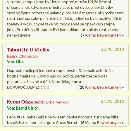
V tomto kempu jsme byli letos poprvé,musím říci,že jsem si
připadala,jak když jsme přijeli v čase před dvaceti lety.Chatky
strašné,špína,rozvrzané palandy, proleželé matrace,přikrývky staré
roztrhané spacáky plné různých fléků,jediné co bylo pozitivní čisté
toalety a wc,kuchyně také nic moc,denně se opakovalo stejné
jídlo. Pro děti vyžití žádné.Byli jsme zklamaní a nikdy tento kemp
nenavštívíme
(7)
Camp Bewertungen
»
Tábořiště U Včelky
28. 08. 2013
Bezirk: Chomutov
Von: Oťas
Naprosto nejlepší jednání a super místo. Dokonale ochotná a
hodná majitelka. Chytlo nás krupobití, perfektně se o nás
postarala a hlavně o děti. Moc děkujeme a
DOPORUČUJEME!!!!!!!!
(28)
Camp Bewertungen
»
Kemp Oáza
27. 08. 2013
Bezirk: Brno-venkov
Von: Bernd Ulrich
Hallo Jitka ,habe Geld überwiesen danke nochmal für deine hilfe
bis nächstes Jahr ,alles gute Gruss Bernd
(6)
Camp Bewertungen
»