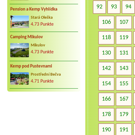
92
93
94
Pension a Kemp Vyhlídka
Stará Oleška
106
107
4.73 Punkte
118
119
Camping Mikulov
Mikulov
4.73 Punkte
130
131
Kemp pod Pustevnami
142
143
Prostřední Bečva
4.71 Punkte
154
155
166
167
178
179
190
191