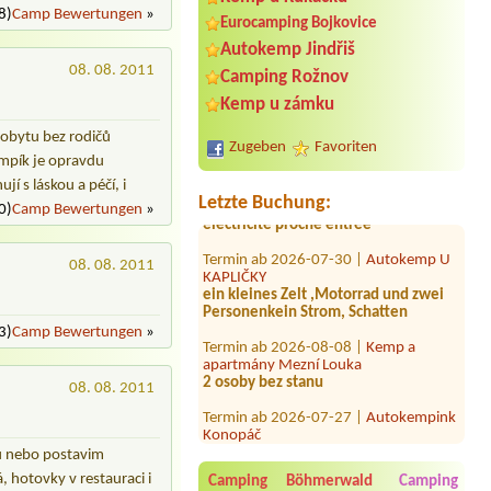
8)
Camp Bewertungen
»
Eurocamping Bojkovice
Autokemp Jindřiš
08. 08. 2011
Camping Rožnov
Termin ab 2026-07-29 |
Autocamp
Kemp u zámku
Erika
1místo pro velký stan, 2 osoby, 1 auto
 pobytu bez rodičů
Zugeben
Favoriten
kempík je opravdu
Termin ab 2026-08-06 |
Kemp u Jezu
1 emplacement campervan avec
jí s láskou a péčí, i
électricité proche entrée
Letzte Buchung:
0)
Camp Bewertungen
»
Termin ab 2026-07-30 |
Autokemp U
KAPLIČKY
08. 08. 2011
ein kleines Zelt ,Motorrad und zwei
Personenkein Strom, Schatten
Termin ab 2026-08-08 |
Kemp a
3)
Camp Bewertungen
»
apartmány Mezní Louka
2 osoby bez stanu
08. 08. 2011
Termin ab 2026-07-27 |
Autokempink
Konopáč
karavan, El. přípojka, 1 osoba, 1 dítě
ku nebo postavim
Termin ab 2026-08-16 |
WAKESURF
, hotovky v restauraci i
ROZKOŠ
Camping Böhmerwald
Camping