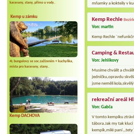
karavany, stany, přímo u vody..
mňamky a kokteily v ku
Kemp u zámku
Kemp Rechle
Bezir
Von: martin
Kemp Rechle ¨nefunkční
Camping & Resta
Von: Jehlíkovy
4L bungalovy se soc.zažízením + kuchyňka,
místa pro karavany, stany..
Musíme chválit a chváli
jedničku,opravdu skvělá
jsme neměli kola,skvělý 
rekreační areál H
Von: Gabča
Kemp DACHOVA
V tomto kempíku ztrávi
tábora.Jak my tak kluci
kempík,milé paní ,,tety