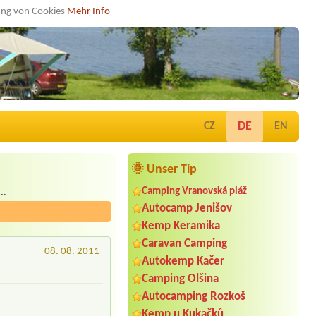
dung von Cookies
Mehr Info
DE
CZ
EN
🌞 Unser Tip
Camping Vranovská pláž
..
Autocamp Jenišov
Kemp Keramika
Caravan Camping
08. 08. 2011
Autokemp Kačer
Camping Olšina
Autocamping Rozkoš
Kemp u Kukačků