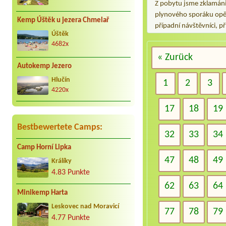
Z pobytu jsme zklamáni 
plynového sporáku opět
Kemp Úštěk u jezera Chmelař
případní návštěvníci, př
Úštěk
4682x
« Zurück
Autokemp Jezero
Hlučín
1
2
3
4220x
17
18
19
Bestbewertete Camps:
32
33
34
Camp Horní Lipka
47
48
49
Králíky
4.83 Punkte
62
63
64
Minikemp Harta
Leskovec nad Moravicí
77
78
79
4.77 Punkte