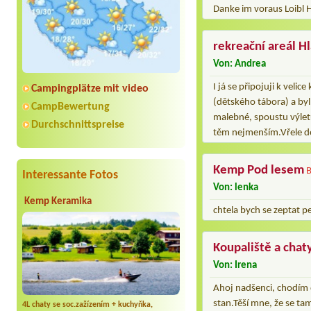
Danke im voraus Loibl 
rekreační areál H
Von: Andrea
I já se připojuji k vel
Campingplätze mit video
(dětského tábora) a byl 
CampBewertung
malebné, spoustu výletů 
Durchschnittspreise
těm nejmenším.Vřele d
Kemp Pod lesem
B
Interessante Fotos
Von: lenka
Kemp Keramika
chtela bych se zeptat 
Koupaliště a chat
Von: Irena
Ahoj nadšenci, chodím 
stan.Těší mne, že se tam
4L chaty se soc.zažízením + kuchyňka,