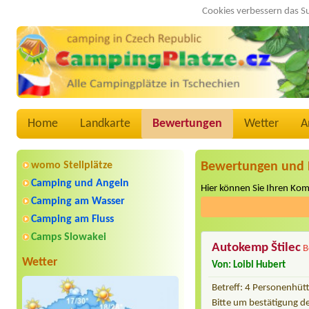
Cookies verbessern das S
Home
Landkarte
Bewertungen
Wetter
A
womo Stellplätze
Bewertungen und 
Camping und Angeln
Hier können Sie Ihren Ko
Camping am Wasser
Camping am Fluss
Camps Slowakei
Autokemp Štilec
B
Wetter
Von: Loibl Hubert
Betreff: 4 Personenhüt
Bitte um bestätigung d