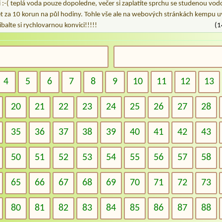
:-( teplá voda pouze dopoledne, večer si zaplatíte sprchu se studenou vodo
 za 10 korun na půl hodiny. Tohle vše ale na webových stránkách kempu u
ibalte si rychlovarnou konvici!!!!!
(1
4
5
6
7
8
9
10
11
12
13
20
21
22
23
24
25
26
27
28
35
36
37
38
39
40
41
42
43
50
51
52
53
54
55
56
57
58
65
66
67
68
69
70
71
72
73
80
81
82
83
84
85
86
87
88