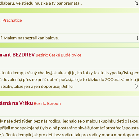
dlabaru, ve středu muzika a ty panoramata..
(1
k: Prachatice
. Malem nas sezrali kanibalove.
(
urant BEZDREV
Bezirk: České Budějovice
t tento kemp,krásný chatky,jak ukazují jejich fotky tak to i vypadá,čisto,pe
 dovolená,i přes ne příliš dobré počasí,ale je to blízko do ZOO,na zámek,a j
stezky,takže jen a jen doporučuji Jehlíci
(7
lásná na Vršku
Bezirk: Beroun
ly naše deti týden bez nás rodicu..jednalo se o malou skupinku detí o jak
 přijeli moc spokojený.Bylo o ně postaráno skvělě,domácí prostředí,spousta
 \'\'.Tento kempík jak pro deti bez rodicu tak pro rodiny moc a moc doporuc