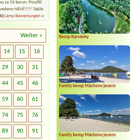
u za 10 korun. Použití
vedeno NENÍ!!!!! Takže
4)
Camp Bewertungen
»
Weiter »
Kemp Karvánky
14
15
16
29
30
31
44
45
46
Family kemp Máchovo jezero
59
60
61
74
75
76
89
90
91
Family kemp Máchovo jezero