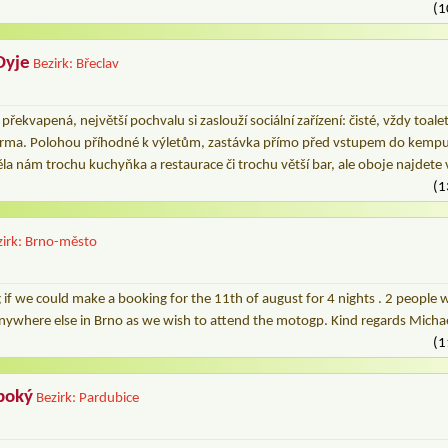
(1
Dyje
Bezirk: Břeclav
řekvapená, největší pochvalu si zaslouží sociální zařízení: čisté, vždy toale
arma. Polohou příhodné k výletům, zastávka přímo před vstupem do kempu
a nám trochu kuchyňka a restaurace či trochu větší bar, ale oboje najdete 
(1
zirk: Brno-město
if we could make a booking for the 11th of august for 4 nights . 2 people
anywhere else in Brno as we wish to attend the motogp. Kind regards Michae
(1
boký
Bezirk: Pardubice