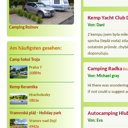
Kemp Yacht Club 
Von: Dani
Camping Rožnov
Z kempu jsem byla mile p
sprcha (teplá voda) zd
ostatním průměr, chyběl
Am häufigsten gesehen:
doporučuju.
Camp Sokol Troja
Praha 7
Camping Radka
Be
20889x
Von: Michael gray
Hi there was wondering 
Kemp Keramika
If not could u suggest 
Hracholusky
5803x
Autocamping Hlu
Vranovská pláž - Holiday park
Von: Eva
Vranov nad Dyjí
4942x