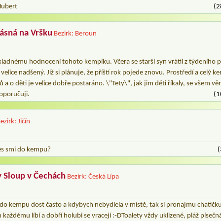
Hubert
(2
lásná na Vršku
Bezirk: Beroun
ice kladnému hodnocení tohoto kempíku. Včera se starší syn vrátil z týdeního
velice nadšený. Již si plánuje, že příští rok pojede znovu. Prostředí a celý 
a o děti je velice dobře postaráno. \"Tety\", jak jim děti říkaly, se všem věnu
oporučuji.
(1
ezirk: Jičín
pes smi do kempu?
(
y Sloup v Čechách
Bezirk: Česká Lípa
do kempu dost často a kdybych nebydlela v místě, tak si pronajmu chatič
 každému líbí a dobří holubi se vracejí :-DToalety vždy uklizené, pláž písečná