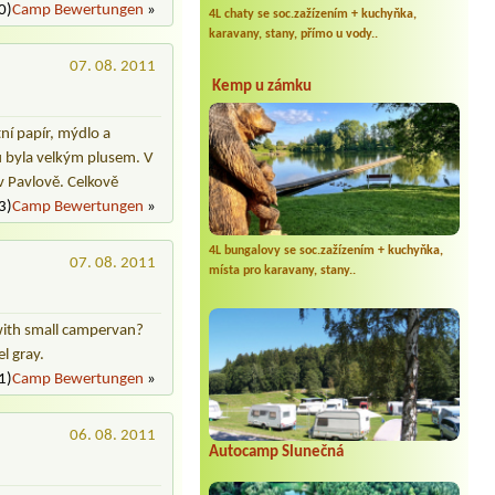
0)
Camp Bewertungen
»
4L chaty se soc.zažízením + kuchyňka,
karavany, stany, přímo u vody..
07. 08. 2011
Kemp u zámku
tní papír, mýdlo a
 byla velkým plusem. V
v Pavlově. Celkově
3)
Camp Bewertungen
»
4L bungalovy se soc.zažízením + kuchyňka,
07. 08. 2011
místa pro karavany, stany..
 with small campervan?
l gray.
1)
Camp Bewertungen
»
06. 08. 2011
Autocamp Slunečná