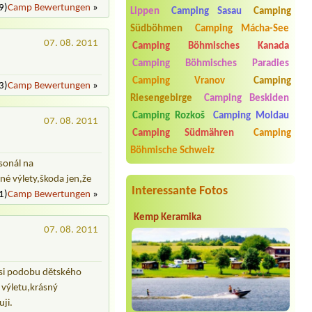
2 místa pro 2 stany
9)
Camp Bewertungen
»
Lippen
Camping Sasau
Camping
Termin ab 2026-08-02 |
Kemp Oáza
Südböhmen
Camping Mácha-See
1X caravan+car+tent+3 adults
07. 08. 2011
Camping Böhmisches Kanada
Termin ab 2026-08-05 |
Autokempink
Camping Böhmisches Paradies
U Splavu
Camping Vranov
Camping
2x2b room, 2 adults and 3 children
3)
Camp Bewertungen
»
Riesengebirge
Camping Beskiden
Termin ab 2026-08-06 |
Camp Borný
1 Stellplatz Wohnmobil 7,5m / 4,5t 2
Camping Rozkoš
Camping Moldau
07. 08. 2011
Erwachsene + 2 Kinder
Camping Südmähren
Camping
Termin ab 2026-09-04 |
Camping
Böhmische Schweiz
Mlýn Boskovice
rsonál na
4L chatka/3 osoby +auto
iné výlety,škoda jen,že
Interessante Fotos
1)
Camp Bewertungen
»
Kemp Keramika
07. 08. 2011
ousi podobu dětského
 výletu,krásný
uji.