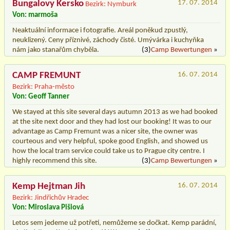
Bungalovy Kersko
17. 07. 2014
Bezirk: Nymburk
Von: marmoša
Neaktuální informace i fotografie. Areál poněkud zpustlý,
neuklizený. Ceny příznivé, záchody čisté. Umývárka i kuchyňka
nám jako stanařům chyběla.
(3)
Camp Bewertungen
»
CAMP FREMUNT
16. 07. 2014
Bezirk: Praha-město
Von: Geoff Tanner
We stayed at this site several days autumn 2013 as we had booked
at the site next door and they had lost our booking! It was to our
advantage as Camp Fremunt was a nicer site, the owner was
courteous and very helpful, spoke good English, and showed us
how the local tram service could take us to Prague city centre. I
highly recommend this site.
(3)
Camp Bewertungen
»
Kemp Hejtman Jih
16. 07. 2014
Bezirk: Jindřichův Hradec
Von: Miroslava Pišiová
Letos sem jedeme už potřetí, nemůžeme se dočkat. Kemp parádní,