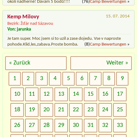
okolí nádherné! Dávám 5 bodů!!!!
(76)
Camp Bewertungen
»
Kemp Milovy
15. 07. 2014
Bezirk: Žďár nad Sázavou
Von: jarunka
Je tam super. Moc jsem si to uzil a zase dojedu. Vse v naproste
pohode.Klid,les,zabava.Proste bomba.
(8)
Camp Bewertungen
»
« Zurück
Weiter »
1
2
3
4
5
6
7
8
9
10
11
12
13
14
15
16
17
18
19
20
21
22
23
24
25
26
27
28
29
30
31
32
33