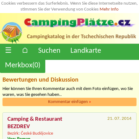
Cookies verbessern das Surferlebnis. Wenn Sie diese Internetseite nutzen,
stimmen Sie der Verwendung von Cookies
Mehr Info
☰
⌂
Suchen
Landkarte
Merkbox(
0
)
Bewertungen und Diskussion
Hier können Sie Ihren Kommentar auch mit dem Foto einfügen, wo Sie
waren, was Sie gesehen haben..
Kommentar einfügen
»
Camping & Restaurant
21. 07. 2014
BEZDREV
Bezirk: České Budějovice