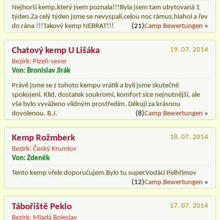
Nejhorší kemp,který jsem poznala!!!Byla jsem tam ubytovaná 1
týden.Za celý týden jsme se nevyspali,celou noc rámus,hlahol a řev
do rána !!!Takový kemp NEBRAT!!!
(21)
Camp Bewertungen
»
Chatový kemp U Lišáka
19. 07. 2014
Bezirk: Plzeň-sever
Von: Bronislav Jirák
Právě jsme se z tohoto kempu vrátili a byli jsme skutečně
spokojeni. Klid, dostatek soukromí, komfort sice nejnutnější, ale
vše bylo vyváženo vlídným prostředím. Děkuji za krásnou
dovolenou. B.J.
(8)
Camp Bewertungen
»
Kemp Rožmberk
18. 07. 2014
Bezirk: Český Krumlov
Von: Zdeněk
Tento kemp vřele doporučujem.Bylo tu super.Vodáci Pelhřimov
(12)
Camp Bewertungen
»
Tábořiště Peklo
17. 07. 2014
Bezirk: Mladá Boleslav