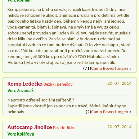
Von: Roman
Kemp příšerný, na břehu se válejí chcíplí kapři klidně i 2 dny, než
někdo je schopen je uklidit, animační program pro děti má být dle
papírového letáku každý den, během víkendu nebyl ani jednou,
voda kamenitá, blátivá, špinavá, na umývárně a WC za celou
sobotu nebyl proveden ani jeden úklid. WC nejde uzavřít, musíte si
držet kliku na dveřích. Za vše se platí, v budoucnu zde možná
zpoplatní i vzduch co tam budete dýchat. O to více nechápu , stará
xxx na šňůrku, kde po zatáhnutí protéká voda na záchodech. Do
kempu jsme jeli 300 km, po návštěvě ZOO Hluboká a zámku
Hluboká (tyto výlety stojí za to) jsme rychle kemp opustili.
(71)
Camp Bewertungen
»
Kemp Ledečko
20. 07. 2014
Bezirk: Benešov
Von: Zuzana Š.
Naprosto otřesné sociální zařízení!!!
Zaplatili jsme vlastně jen za nocleh na trávě, žádné jiné služby se
nekonaly.
(2)
Camp Bewertungen
»
Autocamp Jinolice
20. 07. 2014
Bezirk: Jičín
Von: Kolářová