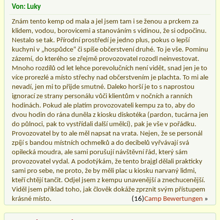
Von: Luky
Znám tento kemp od mala a jel jsem tam i se ženou a prckem za
klidem, vodou, borovicemi a stanováním s vidinou, že si odpočinu.
Nestalo se tak. Přírodní prostředí je jedno plus, pokus o lepší
kuchyni v „hospůdce“ či spíše občerstvení druhé. To je vše. Pominu
zázemí, do kterého se zřejmě provozovatel rozodl neinvestovat.
Mnoho rozdílů od let lehce porevolučních není vidět, snad jen je to
více prorezlé a místo střechy nad občerstvením je plachta. To mi ale
nevadí, jen mi to přijde smutné. Daleko horší je to s naprostou
ignorací ze strany personálu vůči klientům v nočních a ranních
hodinách. Pokud ale platím provozovateli kempu za to, aby do
dvou hodin do rána duněla z kiosku diskotéka (pardon, tucárna jen
do půlnoci, pak to vystřídali další umělci), pak je vše v pořádku.
Provozovatel by to ale měl napsat na vrata. Nejen, že se personál
zpíjí s bandou místních ochmelků a do decibelů vyřvávají svá
opilecká moudra, ale sami porušují návštěvní řád, který sám
provozovatel vydal. A podotýkám, že tento brajgl dělali prakticky
sami pro sebe, ne proto, že by měli plac u kiosku narvaný lidmi,
kteří chtějí tančit. Odjel jsem z kempu unavenější a znechucenější.
Viděl jsem příklad toho, jak člověk dokáže zprznit svým přístupem
krásné místo.
(16)
Camp Bewertungen
»