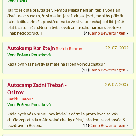
Von: Dadla
Tak to je čistá pravda,že v kempu Mláka neni ani teplá voda,ani
čisté toalety.Na to,že si majitel jezdí tak jak jezdí,mohl by přiložit
ruku k dílu a zlepšit prostředí,na to že si za to nechají od lidí ještě
platit za tu hrůzu.Nesmí být člověk ani trochu náročný,protože
jinak nedoporučuji.
(4)
Camp Bewertungen
»
Autokemp Karlštejn
29. 07. 2009
Bezirk: Beroun
Von: Božena Poustková
Ráda byh vás navštívila máte na srpen volnou chatku?
(11)
Camp Bewertungen
»
Autocamp Zadní Třebaň -
29. 07. 2009
Ostrov
Bezirk: Beroun
Von: Božena Poustková
Ráda bych vás v srpnu navštívila i s dětmi a proto bych se Vás
chtěla zeptat zda máte volné chatky děkuji předem za odpověd.S
pozdravem Božena
(11)
Camp Bewertungen
»