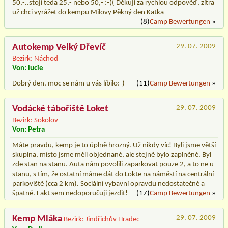
50,-..stojí teda 25,- nebo 50,- :-(( Děkuji za rychlou odpověď, zítra
už chci vyrážet do kempu Milovy Pěkný den Katka
(8)
Camp Bewertungen
»
Autokemp Velký Dřevíč
29. 07. 2009
Bezirk: Náchod
Von: lucie
Dobrý den, moc se nám u vás líbilo:-)
(11)
Camp Bewertungen
»
Vodácké tábořiště Loket
29. 07. 2009
Bezirk: Sokolov
Von: Petra
Máte pravdu, kemp je to úplně hrozný. Už nikdy víc! Byli jsme větší
skupina, místo jsme měli objednané, ale stejně bylo zaplněné. Byl
zde stan na stanu. Auta nám povolili zaparkovat pouze 2, a to ne u
stanu, s tím, že ostatní máme dát do Lokte na náměstí na centrální
parkoviště (cca 2 km). Sociální vybavní opravdu nedostatečné a
špatné. Fakt sem nedoporučuji jezdit!
(17)
Camp Bewertungen
»
Kemp Mláka
29. 07. 2009
Bezirk: Jindřichův Hradec