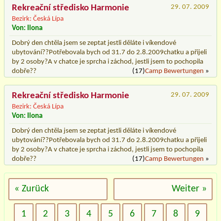
Rekreační středisko Harmonie
29. 07. 2009
Bezirk: Česká Lípa
Von: Ilona
Dobrý den chtěla jsem se zeptat jestli děláte i víkendové
ubytování??Potřebovala bych od 31.7 do 2.8.2009chatku a přijeli
by 2 osoby?A v chatce je sprcha i záchod, jestli jsem to pochopila
dobře??
(17)
Camp Bewertungen
»
Rekreační středisko Harmonie
29. 07. 2009
Bezirk: Česká Lípa
Von: Ilona
Dobrý den chtěla jsem se zeptat jestli děláte i víkendové
ubytování??Potřebovala bych od 31.7 do 2.8.2009chatku a přijeli
by 2 osoby?A v chatce je sprcha i záchod, jestli jsem to pochopila
dobře??
(17)
Camp Bewertungen
»
« Zurück
Weiter »
1
2
3
4
5
6
7
8
9