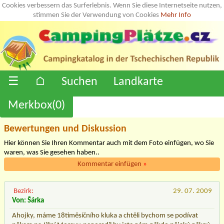
Cookies verbessern das Surferlebnis. Wenn Sie diese Internetseite nutzen,
stimmen Sie der Verwendung von Cookies
Mehr Info
☰
⌂
Suchen
Landkarte
Merkbox(
0
)
Bewertungen und Diskussion
Hier können Sie Ihren Kommentar auch mit dem Foto einfügen, wo Sie
waren, was Sie gesehen haben..
Kommentar einfügen
»
Bezirk:
29. 07. 2009
Von: Šárka
Ahojky, máme 18timěsíčního kluka a chtěli bychom se podívat