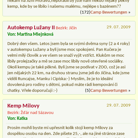
někam na Jižní Moravu,neporadil by jste nám někdo nějaký pěkný
kemp, kde by se líbilo i našemu malému, nejlépe s bazénem??
(172)
Camp Bewertungen
»
Autokemp Lužany II
29. 07. 2009
Bezirk: Jičín
Von: Martina Mlejnková
Dobrý den všem. Letos jsem byla se svými dvěma syny (2 a 4 roky)
v autokempu Lužany a byli jsme moc spokojeni. Pan Kučera je
velmi milý člověk a ve všem se snaží vyjít vstříct. Klukům se moc
líbily prolejzačky a mě se zase moc líbily nově otevřené sociálky.
Okolí kempu je také pěkné. Byli jsme se podívat v ZOO, což je asi
jen nějakých 22 km, na druhou stranu jsme jeli do Jičína, kde jsme
viděli Runcajse, Manku i Cipíska:-) Myslím, že je to ideální
dovolená pro rodiny s dětmi, pokud máte rádi kempování či
chatky. Vřele doporučuji :-)
(5)
Camp Bewertungen
»
Kemp Milovy
29. 07. 2009
Bezirk: Žďár nad Sázavou
Von: Katka
Prosím mohli byste mi upřesnit kolik stojí kemp Milovy za
dospělou osobu na den. Zde píšete 25,-, ale na jiné stránce zase