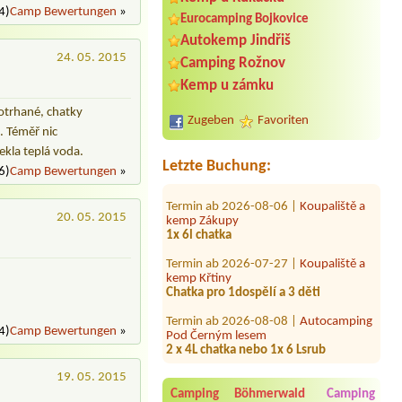
4)
Camp Bewertungen
»
Eurocamping Bojkovice
Autokemp Jindřiš
24. 05. 2015
Camping Rožnov
Termin ab 2026-07-31 |
Koupaliště a
kemp Zákupy
Kemp u zámku
8 osob
potrhané, chatky
Zugeben
Favoriten
Termin ab 2026-08-03 |
Autokemp
. Téměř nic
Bílina Kyselka
ekla teplá voda.
4L chatka
Letzte Buchung:
6)
Camp Bewertungen
»
Termin ab 2026-08-06 |
Koupaliště a
kemp Zákupy
1x 6l chatka
20. 05. 2015
Termin ab 2026-07-27 |
Koupaliště a
kemp Křtiny
Chatka pro 1dospělí a 3 děti
Termin ab 2026-08-08 |
Autocamping
Pod Černým lesem
2 x 4L chatka nebo 1x 6 Lsrub
4)
Camp Bewertungen
»
Termin ab 2026-08-21 |
Autocamp
Nové Město
19. 05. 2015
3B Bungalow oder 4B Bungalow: 2
Camping Böhmerwald
Camping
Erwachsene