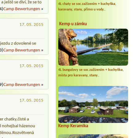
 ještě se diví, že se to
4L chaty se soc.zažízením + kuchyňka,
4)
Camp Bewertungen
»
karavany, stany, přímo u vody..
Kemp u zámku
17. 05. 2015
djezdu z dovolené se
3)
Camp Bewertungen
»
17. 05. 2015
4L bungalovy se soc.zažízením + kuchyňka,
místa pro karavany, stany..
9)
Camp Bewertungen
»
17. 05. 2015
r chatky,čisté a
bal nohejbal házenou
Kemp Keramika
aviděnou.Rozvětvená