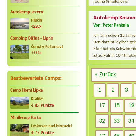
rodina Smejkalovic.
Autokemp Jezero
Autokemp Kosmo
Hlučín
Von: Peter Panknin
4220x
Ich fahr schon 22 Jahre
Camping Olšina - Lipno
Der Platz ist idylisch g
Černá v Pošumaví
Man hat ein Schwimmbad
4161x
ist zu Fuß in 10 Minuten
« Zurück
Bestbewertete Camps:
1
2
3
Camp Horní Lipka
Králíky
17
18
19
4.83 Punkte
Minikemp Harta
32
33
34
Leskovec nad Moravicí
4.77 Punkte