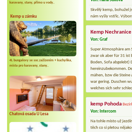
Von: Hana Sukova
karavany, stany, přímo u vody..
Skvělý kemp, bohužel j
nám vyšly vstříc. Výbor
Kemp u zámku
Kemp Nechranice
Von: Graf
Super Atmosphäre am Se
zwar ok aber für 31 is
4L bungalovy se soc.zažízením + kuchyňka,
Boden, Sofa abgelebt) D
místa pro karavany, stany..
hereinzubekommen. Der
mähen, bzw die Steine 
war gering. Duschen w
welches sich sehr schle
kemp Pohoda
Bezir
Von: Intercom
Chatová osada U Lesa
Na tohle místo už jezdím
těch co si pletou nějak