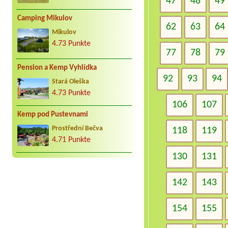
47
48
49
Camping Mikulov
62
63
64
Mikulov
4.73 Punkte
77
78
79
Pension a Kemp Vyhlídka
92
93
94
Stará Oleška
4.73 Punkte
106
107
Kemp pod Pustevnami
Prostřední Bečva
118
119
4.71 Punkte
130
131
142
143
154
155