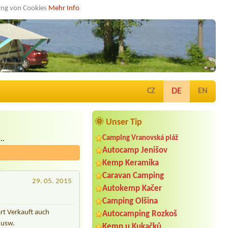
dung von Cookies
Mehr Info
DE
CZ
EN
🌞 Unser Tip
Camping Vranovská pláž
..
Autocamp Jenišov
Kemp Keramika
Caravan Camping
29. 05. 2015
Autokemp Kačer
Camping Olšina
art Verkauft auch
Autocamping Rozkoš
 usw.
Kemp u Kukačků