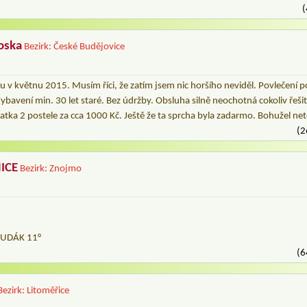
(
oska
Bezirk: České Budějovice
 v květnu 2015. Musím říci, že zatím jsem nic horšího neviděl. Povlečení 
bavení min. 30 let staré. Bez údržby. Obsluha silně neochotná cokoliv řešit
tka 2 postele za cca 1000 Kč. Ještě že ta sprcha byla zadarmo. Bohužel net
(2
ICE
Bezirk: Znojmo
DUDÁK 11°
(6
Bezirk: Litoměřice