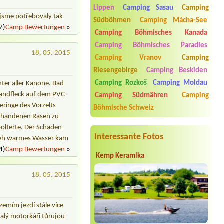
Lippen
Camping Sasau
Camping
Termin ab 2026-07-27 |
Kemp
 jsme potřebovaly tak
Südböhmen
Camping Mácha-See
Vyskytná
7)
Camp Bewertungen
»
1 stan, 1 osoba a malý pes
Camping Böhmisches Kanada
Camping Böhmisches Paradies
Termin ab 2026-08-03 |
TÁBOR RANČ
18. 05. 2015
VRÁNOV
Camping Vranov
Camping
4L balkon
Riesengebirge
Camping Beskiden
Termin ab 2026-07-31 |
Camp Horní
Camping Rozkoš
Camping Moldau
ter aller Kanone. Bad
Lipka
randfleck auf dem PVC-
Camping Südmähren
Camping
Termin ab 2026-07-29 |
Autokemp
eringe des Vorzelts
Böhmische Schweiz
Vrchlabí- Vejsplachy
orhandenen Rasen zu
yes 1 place for tent, 2 persons + 1
child. One car
polterte. Der Schaden
Interessante Fotos
n eh warmes Wasser kam
4)
Camp Bewertungen
»
Kemp Keramika
18. 05. 2015
zemím jezdí stále více
ralý motorkáři tůrujou