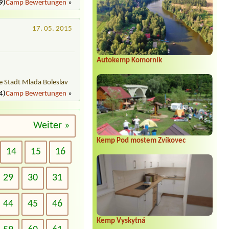
9)
Camp Bewertungen
»
17. 05. 2015
Autokemp Komorník
 Stadt Mlada Boleslav
4)
Camp Bewertungen
»
Weiter »
Kemp Pod mostem Zvíkovec
14
15
16
29
30
31
44
45
46
Kemp Vyskytná