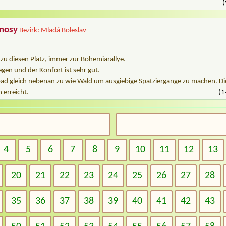
(
nosy
Bezirk: Mladá Boleslav
 zu diesen Platz, immer zur Bohemiarallye.
elegen und der Konfort ist sehr gut.
 gleich nebenan zu wie Wald um ausgiebige Spatziergänge zu machen. Die
 erreicht.
(1
4
5
6
7
8
9
10
11
12
13
20
21
22
23
24
25
26
27
28
35
36
37
38
39
40
41
42
43