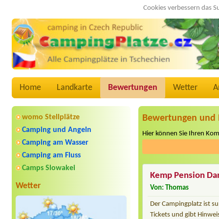
Cookies verbessern das S
Home
Landkarte
Bewertungen
Wetter
A
womo Stellplätze
Bewertungen und 
Camping und Angeln
Hier können Sie Ihren Ko
Camping am Wasser
Camping am Fluss
Camps Slowakei
Kemp Pension Dan
Wetter
Von: Thomas
Der Campingplatz ist su
Tickets und gibt Hinwe