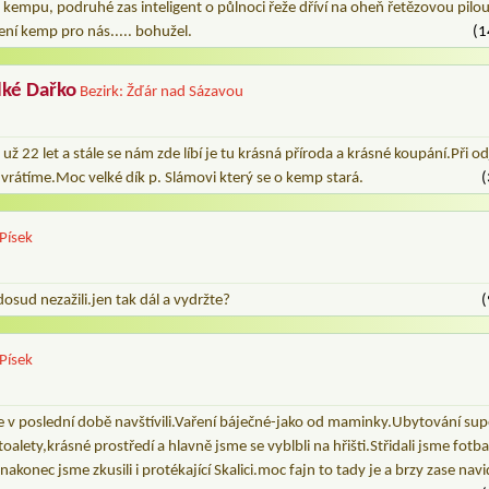
 kempu, podruhé zas inteligent o půlnoci řeže dříví na oheň řetězovou pilou a
není kemp pro nás..... bohužel.
(1
lké Dařko
Bezirk: Žďár nad Sázavou
e
ž 22 let a stále se nám zde líbí je tu krásná příroda a krásné koupání.Při o
 vrátíme.Moc velké dík p. Slámovi který se o kemp stará.
(
 Písek
osud nezažili.jen tak dál a vydržte?
(
 Písek
 v poslední době navštívili.Vaření báječné-jako od maminky.Ubytování supe
lety,krásné prostředí a hlavně jsme se vyblbli na hřišti.Střidali jsme fot
 nakonec jsme zkusili i protékající Skalici.moc fajn to tady je a brzy zase n