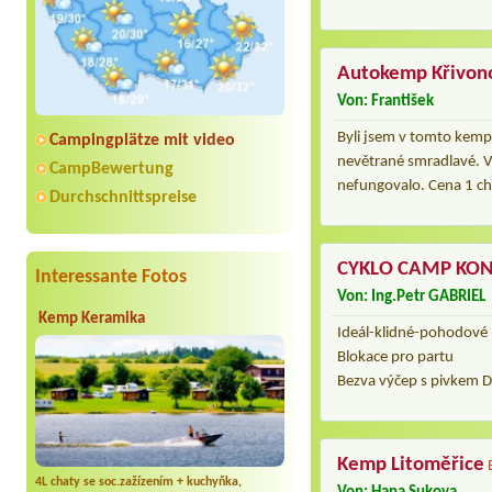
Autokemp Křivon
Von: František
Byli jsem v tomto kempu
Campingplätze mit video
nevětrané smradlavé. Vy
CampBewertung
nefungovalo. Cena 1 cha
Durchschnittspreise
CYKLO CAMP KON
Interessante Fotos
Von: Ing.Petr GABRIEL
Kemp Keramika
Ideál-klidné-pohodové
Blokace pro partu
Bezva výčep s pivkem 
Kemp Litoměřice
4L chaty se soc.zažízením + kuchyňka,