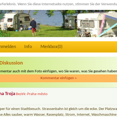
urferlebnis. Wenn Sie diese Internetseite nutzen, stimmen Sie der Verwen
nmelden
Info
Merkbox(
0
)
Diskussion
mmentar auch mit dem Foto einfügen, wo Sie waren, was Sie gesehen haben
Kommentar einfügen
»
a Troja
Bezirk: Praha-město
per für einen Stadtbesuch. Strassenbahn ist gleich um die ecke. Der Platzw
ise Alles sauber, warm Wasser, Rasenplatz, Strom, Internet, Waschmaschine