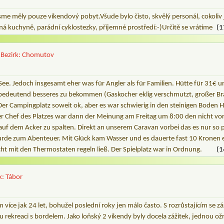
sme měly pouze víkendový pobyt.Všude bylo čisto, skvělý personál, cokoliv
ná kuchyně, parádní cyklostezky, příjemné prostředí:-)Určitě se vrátíme
(1
Bezirk: Chomutov
e. Jedoch insgesamt eher was für Angler als für Familien. Hütte für 31€ un
t bedeutend besseres zu bekommen (Gaskocher eklig verschmutzt, großer B
er Campingplatz soweit ok, aber es war schwierig in den steinigen Boden H
 Chef des Platzes war dann der Meinung am Freitag um 8:00 den nicht v
auf dem Acker zu spalten. Direkt an unserem Caravan vorbei das es nur so 
urde zum Abenteuer. Mit Glück kam Wasser und es dauerte fast 10 Krone
cht mit den Thermostaten regeln ließ. Der Spielplatz war in Ordnung.
(1
k: Tábor
 více jak 24 let, bohužel poslední roky jen málo často. S rozrůstajícím se zá
ou rekreaci s bordelem. Jako loňský 2 víkendy byly docela zážitek, jednou ož