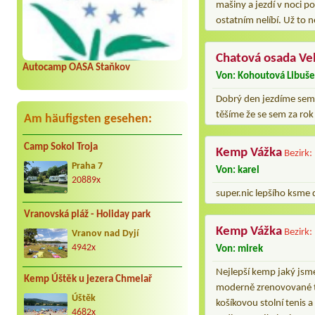
mašiny a jezdí v noci po
ostatním nelíbí. Už to 
Chatová osada Ve
Autocamp OASA Staňkov
Von: Kohoutová Libuš
Dobrý den jezdíme sem u
těšíme že se sem za rok
Am häufigsten gesehen:
Camp Sokol Troja
Kemp Vážka
Bezirk:
Praha 7
Von: karel
20889x
super.nic lepšího ksme d
Vranovská pláž - Holiday park
Kemp Vážka
Bezirk:
Vranov nad Dyjí
4942x
Von: mirek
Nejlepší kemp jaký jsme
Kemp Úštěk u jezera Chmelař
moderně zrenovované toa
Úštěk
košíkovou stolní tenis a
4682x