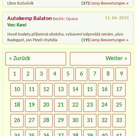
Libor Kožušník
(37)
Camp Bewertungen
»
Autokemp Balaton
11. 04. 2013
Bezirk: Opava
Von: Karel
Nové toalety,příjemná obsluha, vybavení odpovídá cenám, pivo
Radegast, jen Plzeň chyběla
(19)
Camp Bewertungen
»
« Zurück
Weiter »
1
2
3
4
5
6
7
8
9
10
11
12
13
14
15
16
17
18
19
20
21
22
23
24
25
26
27
28
29
30
31
32
33
34
35
36
37
38
39
40
41