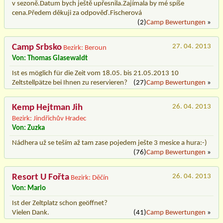
v sezoně.Datum bych ještě upřesnila.Zajímala by mé spíše
cena.Předem děkuji za odpověď.Fischerová
(2)
Camp Bewertungen
»
Camp Srbsko
27. 04. 2013
Bezirk: Beroun
Von: Thomas Glasewaldt
Ist es möglich für die Zeit vom 18.05. bis 21.05.2013 10
Zeltstellpätze bei Ihnen zu reservieren?
(27)
Camp Bewertungen
»
Kemp Hejtman Jih
26. 04. 2013
Bezirk: Jindřichův Hradec
Von: Zuzka
Nádhera už se teším až tam zase pojedem ješte 3 mesice a hura:-)
(76)
Camp Bewertungen
»
Resort U Fořta
26. 04. 2013
Bezirk: Děčín
Von: Mario
Ist der Zeltplatz schon geöffnet?
Vielen Dank.
(41)
Camp Bewertungen
»