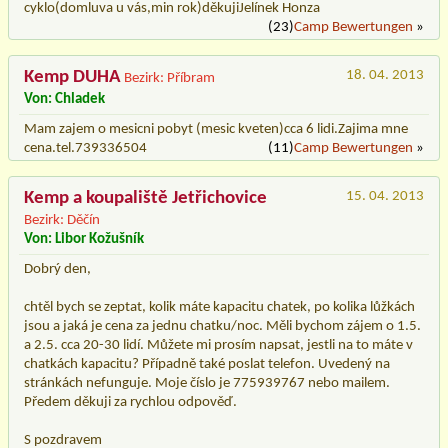
cyklo(domluva u vás,min rok)děkujiJelínek Honza
(23)
Camp Bewertungen
»
Kemp DUHA
18. 04. 2013
Bezirk: Příbram
Von: Chladek
Mam zajem o mesicni pobyt (mesic kveten)cca 6 lidi.Zajima mne
cena.tel.739336504
(11)
Camp Bewertungen
»
Kemp a koupaliště Jetřichovice
15. 04. 2013
Bezirk: Děčín
Von: Libor Kožušník
Dobrý den,
chtěl bych se zeptat, kolik máte kapacitu chatek, po kolika lůžkách
jsou a jaká je cena za jednu chatku/noc. Měli bychom zájem o 1.5.
a 2.5. cca 20-30 lidí. Můžete mi prosím napsat, jestli na to máte v
chatkách kapacitu? Případně také poslat telefon. Uvedený na
stránkách nefunguje. Moje číslo je 775939767 nebo mailem.
Předem děkuji za rychlou odpověď.
S pozdravem