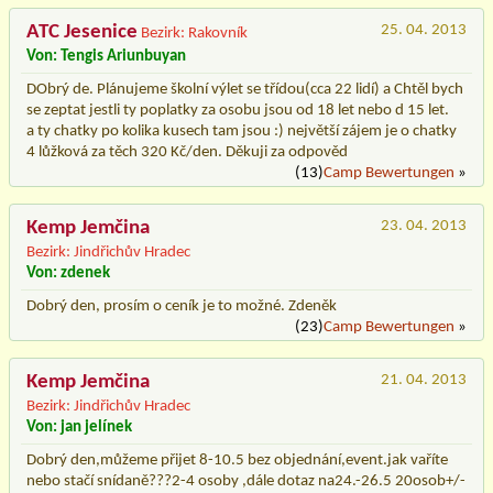
ATC Jesenice
25. 04. 2013
Bezirk: Rakovník
Von: Tengis Ariunbuyan
DObrý de. Plánujeme školní výlet se třídou(cca 22 lidí) a Chtěl bych
se zeptat jestli ty poplatky za osobu jsou od 18 let nebo d 15 let.
a ty chatky po kolika kusech tam jsou :) největší zájem je o chatky
4 lůžková za těch 320 Kč/den. Děkuji za odpověd
(13)
Camp Bewertungen
»
Kemp Jemčina
23. 04. 2013
Bezirk: Jindřichův Hradec
Von: zdenek
Dobrý den, prosím o ceník je to možné. Zdeněk
(23)
Camp Bewertungen
»
Kemp Jemčina
21. 04. 2013
Bezirk: Jindřichův Hradec
Von: jan jelínek
Dobrý den,můžeme přijet 8-10.5 bez objednání,event.jak vaříte
nebo stačí snídaně???2-4 osoby ,dále dotaz na24.-26.5 20osob+/-