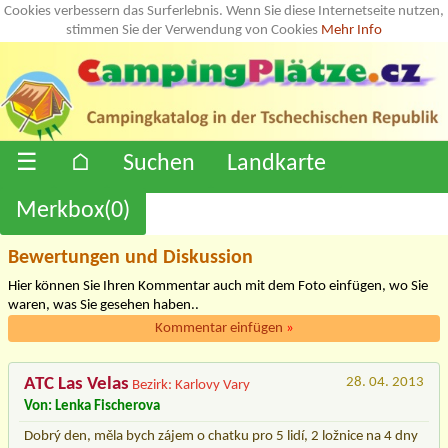
Cookies verbessern das Surferlebnis. Wenn Sie diese Internetseite nutzen,
stimmen Sie der Verwendung von Cookies
Mehr Info
☰
⌂
Suchen
Landkarte
Merkbox(
0
)
Bewertungen und Diskussion
Hier können Sie Ihren Kommentar auch mit dem Foto einfügen, wo Sie
waren, was Sie gesehen haben..
Kommentar einfügen
»
ATC Las Velas
28. 04. 2013
Bezirk: Karlovy Vary
Von: Lenka Fischerova
Dobrý den, měla bych zájem o chatku pro 5 lidí, 2 ložnice na 4 dny