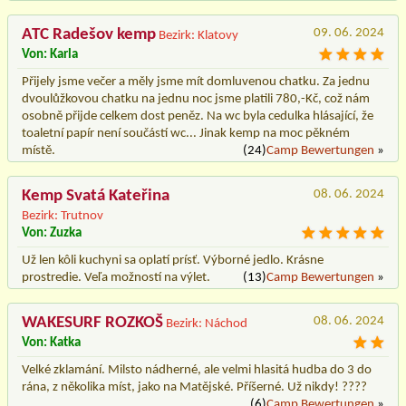
ATC Radešov kemp
09. 06. 2024
Bezirk: Klatovy
Von: Karla
Přijely jsme večer a měly jsme mít domluvenou chatku. Za jednu
dvoulůžkovou chatku na jednu noc jsme platili 780,-Kč, což nám
osobně přijde celkem dost peněz. Na wc byla cedulka hlásající, že
toaletní papír není součástí wc... Jinak kemp na moc pěkném
místě.
(24)
Camp Bewertungen
»
Kemp Svatá Kateřina
08. 06. 2024
Bezirk: Trutnov
Von: Zuzka
Už len kôli kuchyni sa oplatí prísť. Výborné jedlo. Krásne
prostredie. Veľa možností na výlet.
(13)
Camp Bewertungen
»
WAKESURF ROZKOŠ
08. 06. 2024
Bezirk: Náchod
Von: Katka
Velké zklamání. Milsto nádherné, ale velmi hlasitá hudba do 3 do
rána, z několika míst, jako na Matějské. Příšerné. Už nikdy! ????
(6)
Camp Bewertungen
»