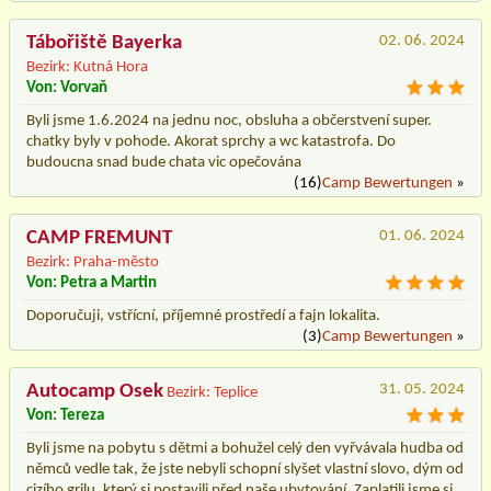
Tábořiště Bayerka
02. 06. 2024
Bezirk: Kutná Hora
Von: Vorvaň
Byli jsme 1.6.2024 na jednu noc, obsluha a občerstvení super.
chatky byly v pohode. Akorat sprchy a wc katastrofa. Do
budoucna snad bude chata vic opečována
(16)
Camp Bewertungen
»
CAMP FREMUNT
01. 06. 2024
Bezirk: Praha-město
Von: Petra a Martin
Doporučuji, vstřícní, příjemné prostředí a fajn lokalita.
(3)
Camp Bewertungen
»
Autocamp Osek
31. 05. 2024
Bezirk: Teplice
Von: Tereza
Byli jsme na pobytu s dětmi a bohužel celý den vyřvávala hudba od
němců vedle tak, že jste nebyli schopní slyšet vlastní slovo, dým od
cizího grilu, který si postavili před naše ubytování. Zaplatili jsme si