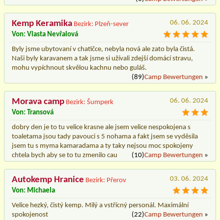
Kemp Keramika
06. 06. 2024
Bezirk: Plzeň-sever
Von: Vlasta Nevřalová
Byly jsme ubytovaní v chatičce, nebyla nová ale zato byla čistá.
Naši byly karavanem a tak jsme si užívali zdejší domácí stravu,
mohu vypíchnout skvělou kachnu nebo guláš.
(89)
Camp Bewertungen
»
Morava camp
06. 06. 2024
Bezirk: Šumperk
Von: Transová
dobry den je to tu velice krasne ale jsem velice nespokojena s
toaletama jsou tady pavouci s 5 nohama a fakt jsem se vyděsila
jsem tu s myma kamaradama a ty taky nejsou moc spokojeny
chtela bych aby se to tu zmenilo cau
(10)
Camp Bewertungen
»
Autokemp Hranice
03. 06. 2024
Bezirk: Přerov
Von: Michaela
Velice hezký, čistý kemp. Milý a vstřícný personál. Maximální
spokojenost
(22)
Camp Bewertungen
»