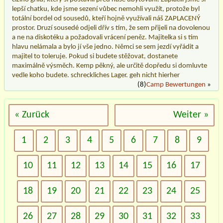
lepší chatku, kde jsme sezení vůbec nemohli využít, protože byl
totální bordel od sousedů, kteří hojně využívali náš ZAPLACENÝ
prostor. Druzí sousedé odjeli dřív s tím, že sem přijeli na dovolenou
a ne na diskotéku a požadovali vrácení peněz. Majitelka si s tím
hlavu nelámala a bylo jí vše jedno. Němci se sem jezdí vyřádit a
majitel to toleruje. Pokud si budete stěžovat, dostanete
maximálně výsměch. Kemp pěkný, ale určitě dopředu si domluvte
vedle koho budete. schreckliches Lager. geh nicht hierher
(8)
Camp Bewertungen
»
« Zurück
Weiter »
1
2
3
4
5
6
7
8
9
10
11
12
13
14
15
16
17
18
19
20
21
22
23
24
25
26
27
28
29
30
31
32
33