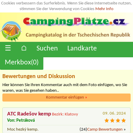
Cookies verbessern das Surferlebnis. Wenn Sie diese Internetseite nutzen,
stimmen Sie der Verwendung von Cookies
Mehr Info
☰
⌂
Suchen
Landkarte
Merkbox(
0
)
Bewertungen und Diskussion
Hier können Sie Ihren Kommentar auch mit dem Foto einfügen, wo Sie
waren, was Sie gesehen haben..
Kommentar einfügen
»
ATC Radešov kemp
09. 06. 2024
Bezirk: Klatovy
Von: Petráková
Moc hezký kemp.
(24)
Camp Bewertungen
»