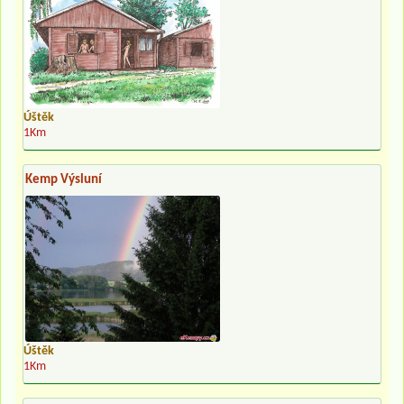
Úštěk
1Km
Kemp Výsluní
Úštěk
1Km