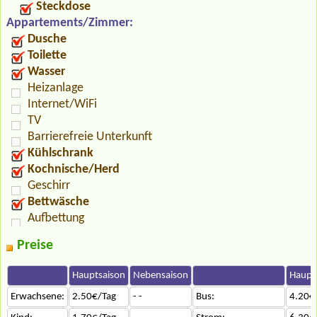
Steckdose
Appartements/Zimmer:
Dusche
Toilette
Wasser
Heizanlage
Internet/WiFi
TV
Barrierefreie Unterkunft
Kühlschrank
Kochnische/Herd
Geschirr
Bettwäsche
Aufbettung
Preise
Hauptsaison
Nebensaison
Haupt
Erwachsene:
2.50€/Tag
- -
Bus:
4.20€