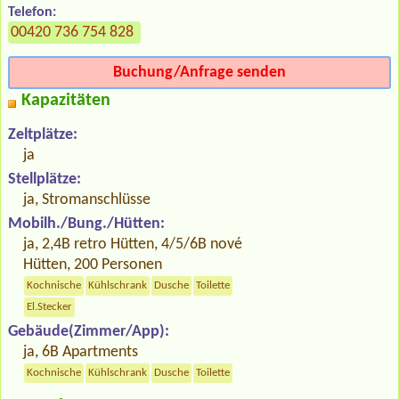
Telefon:
00420 736 754 828
Buchung/Anfrage senden
Kapazitäten
Zeltplätze:
ja
Stellplätze:
ja, Stromanschlüsse
Mobilh./Bung./Hütten:
ja, 2,4B retro Hütten, 4/5/6B nové
Hütten, 200 Personen
Kochnische
Kühlschrank
Dusche
Toilette
El.Stecker
Gebäude(Zimmer/App):
ja, 6B Apartments
Kochnische
Kühlschrank
Dusche
Toilette