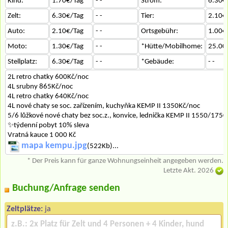
Kind:
1.70€/Tag
- -
Strom:
6.30€
Zelt:
6.30€/Tag
- -
Tier:
2.10€
Auto:
2.10€/Tag
- -
Ortsgebühr:
1.00€
Moto:
1.30€/Tag
- -
*Hütte/Mobilhome:
25.00
Stellplatz:
6.30€/Tag
- -
*Gebäude:
- -
2L retro chatky 600Kč/noc
4L srubny 865Kč/noc
4L retro chatky 640Kč/noc
4L nové chaty se soc. zařízením, kuchyňka KEMP II 1350Kč/noc
5/6 lůžkové nové chaty bez soc.z., konvice, lednička KEMP II 1550/175
✨týdenní pobyt 10% sleva
Vratná kauce 1 000 Kč
mapa kempu.jpg
(522Kb)...
* Der Preis kann für ganze Wohnungseinheit angegeben werden.
Letzte Akt. 2026
Buchung/Anfrage senden
Zeltplätze:
ja