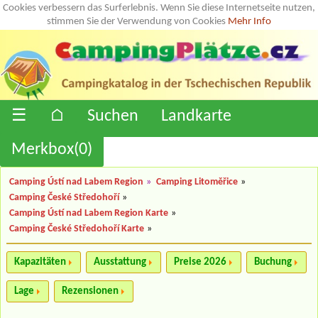
Cookies verbessern das Surferlebnis. Wenn Sie diese Internetseite nutzen,
stimmen Sie der Verwendung von Cookies
Mehr Info
☰
⌂
Suchen
Landkarte
Merkbox(
0
)
Camping Ústí nad Labem Region
»
Camping Litoměřice
»
Camping České Středohoří
»
Camping Ústí nad Labem Region Karte
»
Camping České Středohoří Karte
»
Kapazitäten
Ausstattung
Preise 2026
Buchung
Lage
Rezensionen