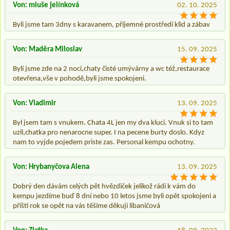
Von: miuše jelínková
02. 10. 2025
Byli jsme tam 3dny s karavanem, příjemné prostředí klid a zábav
Von: Maděra Miloslav
15. 09. 2025
Byli jsme zde na 2 noci,chaty čisté umývárny a wc též,restaurace
otevřena,vše v pohodě,byli jsme spokojeni.
Von: Vladimir
13. 09. 2025
Byl jsem tam s vnukem. Chata 4L jen my dva kluci. Vnuk si to tam
uzil,chatka pro nenarocne super. I na pecene burty doslo. Kdyz
nam to vyjde pojedem priste zas. Personal kempu ochotny.
Von: Hrybanyčova Alena
13. 09. 2025
Dobrý den dávám celých pět hvězdiček jelikož rádi k vám do
kempu jezdíme buď 8 dní nebo 10 letos jsme byli opět spokojeni a
příští rok se opět na vás těšíme děkuji libaničová