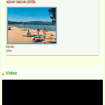
KEMP OBZOR ÚŠTĚK
Úštěk
1Km
Video