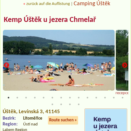
Camping Úštěk
«
zurück auf die Auflistung
|
Kemp Úštěk u jezera Chmelař
recepce
Úštěk
, Levínská 3, 41145
Bezirk:
Litoměřice
Route suchen »
Region:
Ústí nad
Labem Region