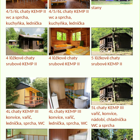
stany
4/5/6L chaty KEMP II
4/5/6L chaty KEMP II
wc a sprcha,
wc a sprcha,
kuchyňka, lednička
kuchyňka, lednička
4 lůžkové chaty
4 lůžkové chaty
5 lůžkové chaty
srubové KEMP II
srubové KEMP II
srubové KEMP II
5L chaty KEMP III
4L chaty KEMP III
4L chaty KEMP III
vařič, konvice,
konvice, vařič,
konvice, vařič,
nádobí, chladnička
lednička, sprcha, WC
lednička, sprcha, WC
WC a sprcha