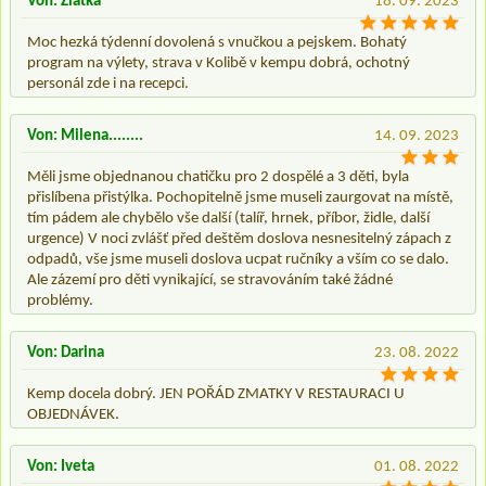
Von: Zlatka
18. 09. 2023
Moc hezká týdenní dovolená s vnučkou a pejskem. Bohatý
program na výlety, strava v Kolibě v kempu dobrá, ochotný
personál zde i na recepci.
Von: Milena........
14. 09. 2023
Měli jsme objednanou chatičku pro 2 dospělé a 3 děti, byla
přislíbena přistýlka. Pochopitelně jsme museli zaurgovat na místě,
tím pádem ale chybělo vše další (talíř, hrnek, příbor, židle, další
urgence) V noci zvlášť před deštěm doslova nesnesitelný zápach z
odpadů, vše jsme museli doslova ucpat ručníky a vším co se dalo.
Ale zázemí pro děti vynikající, se stravováním také žádné
problémy.
Von: Darina
23. 08. 2022
Kemp docela dobrý. JEN POŘÁD ZMATKY V RESTAURACI U
OBJEDNÁVEK.
Von: Iveta
01. 08. 2022