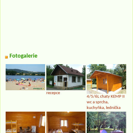
Fotogalerie
recepce
4/5/6L chaty KEMP II
wc a sprcha,
kuchyňka, lednička