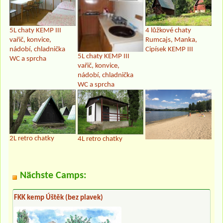
5L chaty KEMP III
4 lůžkové chaty
vařič, konvice,
Rumcajs, Manka,
nádobí, chladnička
Cipísek KEMP III
5L chaty KEMP III
WC a sprcha
vařič, konvice,
nádobí, chladnička
WC a sprcha
2L retro chatky
4L retro chatky
Nächste Camps:
FKK kemp Úštěk (bez plavek)