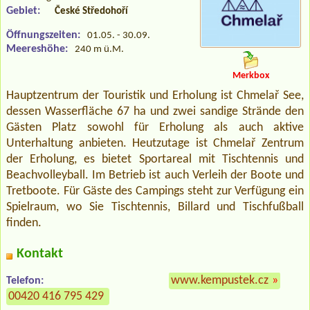
Gebiet:
České Středohoří
Öffnungszeiten:
01.05. - 30.09.
Meereshöhe:
240 m ü.M.
Merkbox
Hauptzentrum der Touristik und Erholung ist Chmelař See,
dessen Wasserfläche 67 ha und zwei sandige Strände den
Gästen Platz sowohl für Erholung als auch aktive
Unterhaltung anbieten. Heutzutage ist Chmelař Zentrum
der Erholung, es bietet Sportareal mit Tischtennis und
Beachvolleyball. Im Betrieb ist auch Verleih der Boote und
Tretboote. Für Gäste des Campings steht zur Verfügung ein
Spielraum, wo Sie Tischtennis, Billard und Tischfußball
finden.
Kontakt
www.kempustek.cz
»
Telefon:
00420 416 795 429