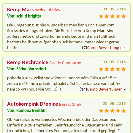
Kemp Mars
01. 09. 2016
Bezirk: Břeclav
Von: schild brigitta
Die Umgebung ist hier wunderbar; man kann sich super vom
Stress des Alltags erholen. Die Betreiber von Kemp Mars sind
äußerst nette und zuvorkommende Leute und man fühlt sich
bestens bei ihnen aufgehoben. Ich komme immer wieder gerne
hierher.
(7)
Camp Bewertungen
»
Kemp Nechranice
01. 09. 2016
Bezirk: Chomutov
Von: Šárka- Varnsdorf
pohoda,klídek,velká spokojenost-moc se nám líbilo a určitě se
znovu ukážeme a přijedem,toalety čisté a restaurace vaří dobře-
není co vytknout vše OK....:) :)
(14)
Camp Bewertungen
»
Autokempink Dřenice
30. 08. 2016
Bezirk: Cheb
Von: Ramona Benthin
Ob Kurzurlaub, verlängertes Wochenende oder Dauercamper.
Einfach nur zu empfehlen. Sehr freundliche Eigentümer und sehr
freundliches, hilfsbereites Personal, alles sauber und gepflegt. Es