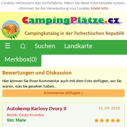
Cookies verbessern das Surferlebnis. Wenn Sie diese Internetseite nutzen,
stimmen Sie der Verwendung von Cookies
Mehr Info
☰
⌂
Suchen
Landkarte
Merkbox(
0
)
Bewertungen und Diskussion
Hier können Sie Ihren Kommentar auch mit dem Foto einfügen, wo Sie
waren, was Sie gesehen haben..
Kommentar einfügen
»
Autokemp Karlovy Dvory II
15. 09. 2016
Bezirk: Český Krumlov
Von: Marie