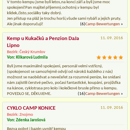
V tomto kempu jsme byli letos,na konci září a byli jsme moc
spokojeni!Pan majitel příjemný,ochotný,v kempu byl
klídek,čisto,sociálky taky dobrý.
Jen přístup na pláž je trochu horší,všude samí rybáři a jejich pruty.
Ale jinak doporučuji!
(6)
Camp Bewertungen
»
Kemp u Kukačků a Penzion DaJa
11. 09. 2016
Lipno
Bezirk: Český Krumlov
Von: Klikarová Ludmila
Byli jsme maximálně spokojeni, personál velmi vstřícný,
(spokojenost se samozřejmě odvíjí od nároků každého z nás)
možnost se naobědvat a nevečeřet za rozumné peníze, ke snídani
nám zajistili čerstvé pečivo, počasí fantastické, koupání, projížďka
na kánoe, cyklotrasa pro kolo i kolečkové brusle přímo u kempu.
POVEDLO SE, DĚKUJEME.
(16)
Camp Bewertungen
»
CYKLO CAMP KONICE
11. 09. 2016
Bezirk: Znojmo
Von: Zdenka Jarošová
Bezva pobyt i bazén uvnitř kempu