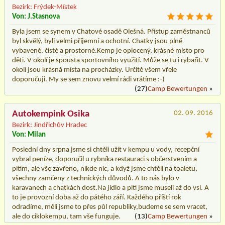
Bezirk: Frýdek-Místek
Von: J.Stasnova
Byla jsem se synem v Chatové osadě Olešná. Přístup zaměstnanců
byl skvělý, byli velmi příjemní a ochotní. Chatky jsou plně
vybavené, čisté a prostorné.Kemp je oplocený, krásné místo pro
děti. V okolí je spousta sportovního využití. Může se tu i rybařit. V
okolí jsou krásná místa na procházky. Určitě všem vřele
doporučuji. My se sem znovu velmí rádi vrátíme :-)
(27)
Camp Bewertungen
»
Autokempink Osika
02. 09. 2016
Bezirk: Jindřichův Hradec
Von: Milan
Poslední dny srpna jsme si chtěli užít v kempu u vody, recepční
vybral peníze, doporučil u rybníka restauraci s občerstvením a
pitím, ale vše zavřeno, nikde nic, a když jsme chtěli na toaletu,
všechny zamčeny z technických důvodů. A to nás bylo v
karavanech a chatkách dost.Na jídlo a pití jsme museli až do vsi. A
to je provozní doba až do pátého září. Každého příští rok
odradíme, měli jsme to přes půl republiky,budeme se sem vracet,
ale do ciklokempu, tam vše funguje.
(13)
Camp Bewertungen
»