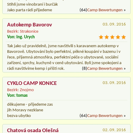
Stihli jsme vinobraní i burčák
Jako parta rádi přijedeme
(64)
Camp Bewertungen
»
Autokemp Bavorov
03. 09. 2016
Bezirk: Strakonice
Von: Ing. Urych
Tak jako už pravidelně, jsme navštívili s karavanem autokemp v
Bavorově. Ubytování bylo perfektní, pěkné koupání v bazenu i v
řece, příjemná atmosféra, perfektní péče o ubytované, sociální
zařízení, sprchy, kuchyně v ceně ubytování. Byli jsme spokojeni a
rádi navštívíme kemp i příští rok.
(8)
Camp Bewertungen
»
CYKLO CAMP KONICE
03. 09. 2016
Bezirk: Znojmo
Von: tomas
děkujeme - přijedeme zas
jih Moravy nezklane
bezva ubytko
(64)
Camp Bewertungen
»
Chatová osada Olešná
02. 09. 2016