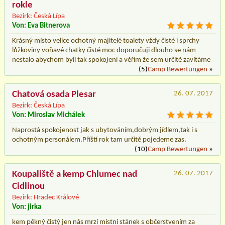
rokle
Bezirk: Česká Lípa
Von: Eva Bitnerova
Krásný místo velice ochotný majitelé toalety vždy čisté i sprchy
lůžkoviny voňavé chatky čisté moc doporučuji dlouho se nám
nestalo abychom byli tak spokojeni a věřím že sem určitě zavítáme
(5)
Camp Bewertungen
»
Chatová osada Plesar
26. 07. 2017
Bezirk: Česká Lípa
Von: Miroslav Michálek
Naprostá spokojenost jak s ubytováním,dobrým jídlem,tak i s
ochotným personálem.Příští rok tam určitě pojedeme zas.
(10)
Camp Bewertungen
»
Koupaliště a kemp Chlumec nad
26. 07. 2017
Cidlinou
Bezirk: Hradec Králové
Von: jirka
kem pěkný čistý jen nás mrzí mistni stánek s občerstvením za