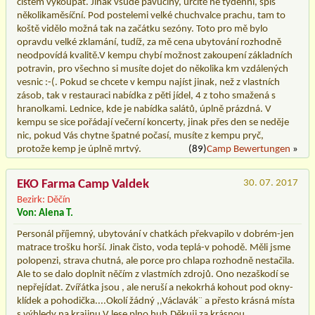
čistém vykoupat. Jinak všude pavučiny, určitě ne týdenní, spíš
několikaměsíční. Pod postelemi velké chuchvalce prachu, tam to
koště vidělo možná tak na začátku sezóny. Toto pro mě bylo
opravdu velké zklamání, tudíž, za mě cena ubytování rozhodně
neodpovídá kvalitě.V kempu chybí možnost zakoupení základních
potravin, pro všechno si musíte dojet do několika km vzdálených
vesnic :-(. Pokud se chcete v kempu najíst jinak, než z vlastních
zásob, tak v restauraci nabídka z pěti jídel, 4 z toho smažená s
hranolkami. Lednice, kde je nabídka salátů, úplně prázdná. V
kempu se sice pořádají večerní koncerty, jinak přes den se neděje
nic, pokud Vás chytne špatné počasí, musíte z kempu pryč,
protože kemp je úplně mrtvý.
(89)
Camp Bewertungen
»
EKO Farma Camp Valdek
30. 07. 2017
Bezirk: Děčín
Von: Alena T.
Personál příjemný, ubytování v chatkách překvapilo v dobrém-jen
matrace trošku horší. Jinak čisto, voda teplá-v pohodě. Měli jsme
polopenzi, strava chutná, ale porce pro chlapa rozhodně nestačila.
Ale to se dalo doplnit něčím z vlastmích zdrojů. Ono nezaškodí se
nepřejídat. Zvířátka jsou , ale neruší a nekokrhá kohout pod okny-
klídek a pohodička....Okolí žádný ,,Václavák¨ a přesto krásná místa
s výhledy na krajinu.V lese plno hub.Děkuji za krásnou