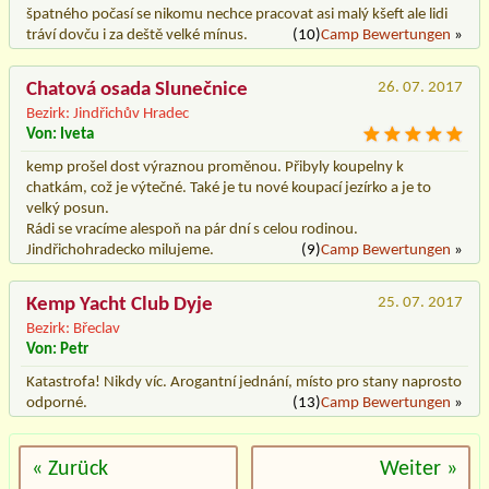
špatného počasí se nikomu nechce pracovat asi malý kšeft ale lidi
tráví dovču i za deště velké mínus.
(10)
Camp Bewertungen
»
Chatová osada Slunečnice
26. 07. 2017
Bezirk: Jindřichův Hradec
Von: Iveta
kemp prošel dost výraznou proměnou. Přibyly koupelny k
chatkám, což je výtečné. Také je tu nové koupací jezírko a je to
velký posun.
Rádi se vracíme alespoň na pár dní s celou rodinou.
Jindřichohradecko milujeme.
(9)
Camp Bewertungen
»
Kemp Yacht Club Dyje
25. 07. 2017
Bezirk: Břeclav
Von: Petr
Katastrofa! Nikdy víc. Arogantní jednání, místo pro stany naprosto
odporné.
(13)
Camp Bewertungen
»
« Zurück
Weiter »