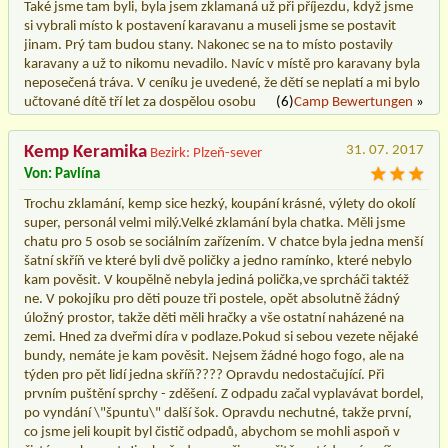
Také jsme tam byli, byla jsem zklamaná už při příjezdu, když jsme
si vybrali místo k postavení karavanu a museli jsme se postavit
jinam. Prý tam budou stany. Nakonec se na to místo postavily
karavany a už to nikomu nevadilo. Navíc v místě pro karavany byla
neposečená tráva. V ceníku je uvedené, že dětí se neplatí a mi bylo
učtované dítě tří let za dospělou osobu
(6)
Camp Bewertungen
»
Kemp Keramika
31. 07. 2017
Bezirk: Plzeň-sever
Von: Pavlína
Trochu zklamání, kemp sice hezký, koupání krásné, výlety do okolí
super, personál velmi milý.Velké zklamání byla chatka. Měli jsme
chatu pro 5 osob se sociálním zařízením. V chatce byla jedna menší
šatní skříň ve které byli dvě poličky a jedno ramínko, které nebylo
kam pověsit. V koupělně nebyla jediná polička,ve sprcháči taktéž
ne. V pokojíku pro děti pouze tři postele, opět absolutně žádný
úložný prostor, takže děti měli hračky a vše ostatní naházené na
zemi. Hned za dveřmi díra v podlaze.Pokud si sebou vezete nějaké
bundy, nemáte je kam pověsit. Nejsem žádné hogo fogo, ale na
týden pro pět lidí jedna skříň???? Opravdu nedostačující. Při
prvním puštění sprchy - zděšení. Z odpadu začal vyplavávat bordel,
po vyndání \"špuntu\" další šok. Opravdu nechutné, takže první,
co jsme jeli koupit byl čistič odpadů, abychom se mohli aspoň v