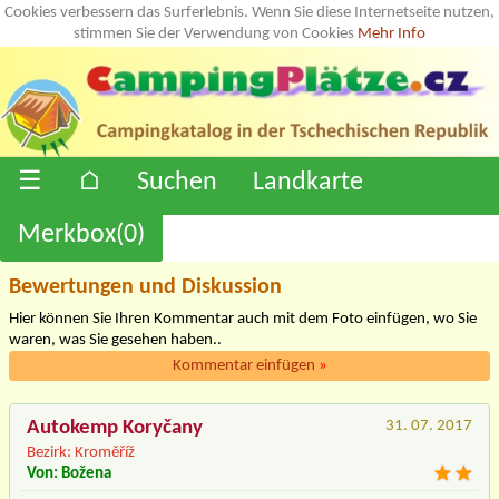
Cookies verbessern das Surferlebnis. Wenn Sie diese Internetseite nutzen,
stimmen Sie der Verwendung von Cookies
Mehr Info
☰
⌂
Suchen
Landkarte
Merkbox(
0
)
Bewertungen und Diskussion
Hier können Sie Ihren Kommentar auch mit dem Foto einfügen, wo Sie
waren, was Sie gesehen haben..
Kommentar einfügen
»
Autokemp Koryčany
31. 07. 2017
Bezirk: Kroměříž
Von: Božena