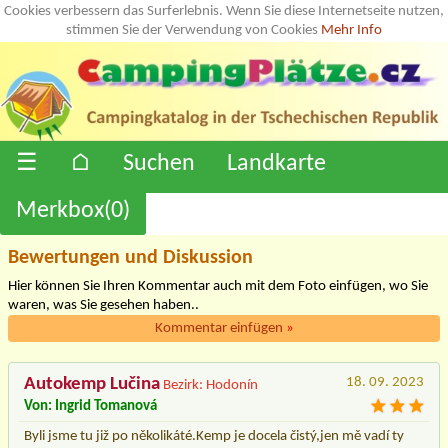
Cookies verbessern das Surferlebnis. Wenn Sie diese Internetseite nutzen,
stimmen Sie der Verwendung von Cookies
Mehr Info
☰
⌂
Suchen
Landkarte
Merkbox(
0
)
Bewertungen und Diskussion
Hier können Sie Ihren Kommentar auch mit dem Foto einfügen, wo Sie
waren, was Sie gesehen haben..
Kommentar einfügen
»
Autokemp Lučina
18. 09. 2023
Bezirk: Hodonín
Von: Ingrid Tomanová
Byli jsme tu již po několikáté.Kemp je docela čistý,jen mě vadí ty