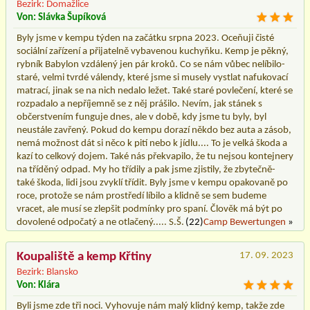
Bezirk: Domažlice
Von: Slávka Šupíková
Byly jsme v kempu týden na začátku srpna 2023. Oceňuji čisté
sociální zařízení a přijatelně vybavenou kuchyňku. Kemp je pěkný,
rybník Babylon vzdálený jen pár kroků. Co se nám vůbec nelíbilo-
staré, velmi tvrdé válendy, které jsme si musely vystlat nafukovací
matrací, jinak se na nich nedalo ležet. Také staré povlečení, které se
rozpadalo a nepříjemně se z něj prášilo. Nevím, jak stánek s
občerstvením funguje dnes, ale v době, kdy jsme tu byly, byl
neustále zavřený. Pokud do kempu dorazí někdo bez auta a zásob,
nemá možnost dát si něco k pití nebo k jídlu.... To je velká škoda a
kazí to celkový dojem. Také nás překvapilo, že tu nejsou kontejnery
na tříděný odpad. My ho třídily a pak jsme zjistily, že zbytečně-
také škoda, lidi jsou zvyklí třídit. Byly jsme v kempu opakovaně po
roce, protože se nám prostředí líbilo a klidně se sem budeme
vracet, ale musí se zlepšit podmínky pro spaní. Člověk má být po
dovolené odpočatý a ne otlačený..... S.Š.
(22)
Camp Bewertungen
»
Koupaliště a kemp Křtiny
17. 09. 2023
Bezirk: Blansko
Von: Klára
Byli jsme zde tři noci. Vyhovuje nám malý klidný kemp, takže zde