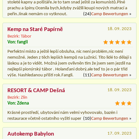
stoleté kapny a polštáře.Je to tam snad ještě za komunistů.Plné
prachu a špíny.Ocenila bych,kdyby zvážili koupi nových matrací a
peřin.Jinak nemám co vytknout.
(24)
Camp Bewertungen
»
Kemp na Staré Papírně
18. 09. 2023
Bezirk: Tábor
Von: fangli
Perfektní místo a ještě lepší obsluha, nic není problém,nic není
nemožné. Jeden z těch lepších kempů na Lužnicí. Tito lidé to dělají s
láskou a je to vidět. Možná jsem ovlivněn tím že jsem sem jezdil na
nejlepší pionýrský tábor . Holanďani dobrý,ale teď to je o pár tříd
výše. Nashledanou příští rok.Fangli.
(11)
Camp Bewertungen
»
RESORT & CAMP Dešná
18. 09. 2023
Bezirk: Zlín
Von: Zdena
Krásné prostředí, ubytování nám velmi vyhovovalo, bazén i
restaurace včetně ostatního vyžití super
(10)
Camp Bewertungen
»
Autokemp Babylon
17. 09. 2023