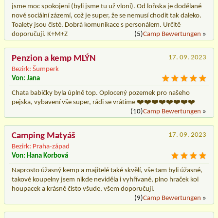
jsme moc spokojeni (byli jsme tu už vloni). Od loňska je dodělané
nové sociální zázemí, což je super, že se nemusí chodit tak daleko.
Toalety jsou čisté. Dobrá komunikace s personálem. Určitě
doporučuji. K+M+Z
(5)
Camp Bewertungen
»
Penzion a kemp MLÝN
17. 09. 2023
Bezirk: Šumperk
Von: Jana
Chata babičky byla úplně top. Oplocený pozemek pro našeho
pejska, vybavení vše super, rádi se vrátíme ❤️❤️❤️❤️❤️❤️❤️❤️
(10)
Camp Bewertungen
»
Camping Matyáš
17. 09. 2023
Bezirk: Praha-západ
Von: Hana Korbová
Naprosto úžasný kemp a majitelé také skvělí, vše tam byli úžasné,
takové koupelny jsem nikde neviděla i vyhřívané, plno hraček kol
houpacek a krásně čisto všude, všem doporučuji.
(9)
Camp Bewertungen
»