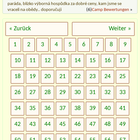
paráda, blízko výborná hospůdka za dobré ceny, kam jsme se
vraceli na obědy.. doporučuji
(6)
Camp Bewertungen
»
« Zurück
Weiter »
1
2
3
4
5
6
7
8
9
10
11
12
13
14
15
16
17
18
19
20
21
22
23
24
25
26
27
28
29
30
31
32
33
34
35
36
37
38
39
40
41
42
43
44
45
46
47
48
49