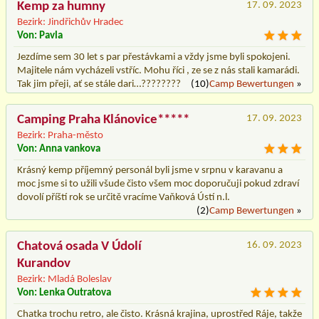
Kemp za humny
17. 09. 2023
Bezirk: Jindřichův Hradec
Von: Pavla
Jezdíme sem 30 let s par přestávkami a vždy jsme byli spokojeni.
Majitele nám vycházeli vstříc. Mohu říci , ze se z nás stali kamarádi.
Tak jim přeji, ať se stále dari…????????
(10)
Camp Bewertungen
»
Camping Praha Klánovice*****
17. 09. 2023
Bezirk: Praha-město
Von: Anna vankova
Krásný kemp příjemný personál byli jsme v srpnu v karavanu a
moc jsme si to užili všude čisto všem moc doporučuji pokud zdraví
dovolí příští rok se určitě vracíme Vaňková Ústí n.l.
(2)
Camp Bewertungen
»
Chatová osada V Údolí
16. 09. 2023
Kurandov
Bezirk: Mladá Boleslav
Von: Lenka Outratova
Chatka trochu retro, ale čisto. Krásná krajina, uprostřed Ráje, takže