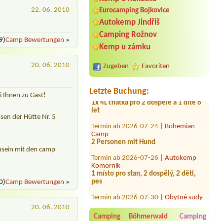
22. 06. 2010
Eurocamping Bojkovice
Autokemp Jindřiš
Camping Rožnov
9)
Camp Bewertungen
»
Termin ab 2026-08-06 |
Kemp
Kemp u zámku
Poslední štace
4x 2L, 4 osoby
20. 06. 2010
Zugeben
Favoriten
Termin ab 2026-07-28 |
Eurocamping
Bojkovice
Letzte Buchung:
1x 4L chatka pro 2 dospělé a 1 dítě 6
 Ihnen zu Gast!
let
Termin ab 2026-07-24 |
Bohemian
sen der Hütte Nr. 5
Camp
2 Personen mit Hund
Termin ab 2026-07-26 |
Autokemp
nsein mit den camp
Komorník
1 místo pro stan, 2 dospělý, 2 děti,
pes
0)
Camp Bewertungen
»
Termin ab 2026-07-30 |
Obytné sudy
Branov
2x 2L sud a 4 osoby
20. 06. 2010
Camping Böhmerwald
Camping
Termin ab 2026-08-11 |
Autocamping