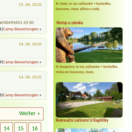
4L chaty se soc.zažízením + kuchyňka,
15. 06. 2010
karavany, stany, přímo u vody..
Tel 00495651 33 50
Kemp u zámku
1)
Camp Bewertungen
»
14. 06. 2010
9)
Camp Bewertungen
»
4L bungalovy se soc.zažízením + kuchyňka,
místa pro karavany, stany..
14. 06. 2010
6)
Camp Bewertungen
»
Weiter »
Rekreační zařízení U Kapličky
14
15
16