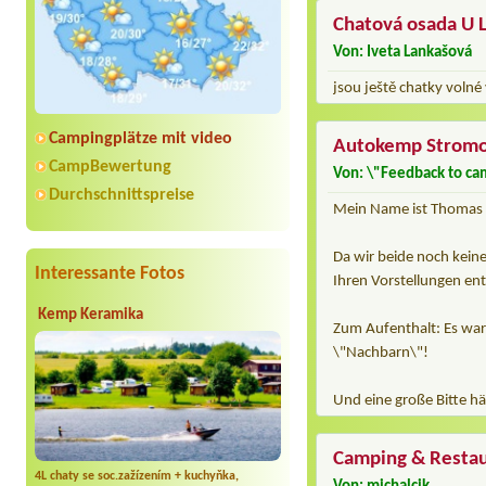
Chatová osada U 
Von: Iveta Lankašová
jsou ještě chatky voln
Campingplätze mit video
Autokemp Strom
CampBewertung
Von: \"Feedback to ca
Durchschnittspreise
Mein Name ist Thomas S
Da wir beide noch keine
Interessante Fotos
Ihren Vorstellungen en
Kemp Keramika
Zum Aufenthalt: Es wa
\"Nachbarn\"!
Und eine große Bitte hä
Camping & Resta
4L chaty se soc.zažízením + kuchyňka,