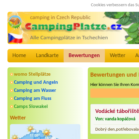
Cookies verbessern das S
Home
Landkarte
Bewertungen
Wetter
A
womo Stellplätze
Bewertungen und 
Camping und Angeln
Hier können Sie Ihren Ko
Camping am Wasser
Camping am Fluss
Camps Slowakei
Vodácké tábořiště
Wetter
Von: vanda kopáčová
Dobrý den,potřebovala 