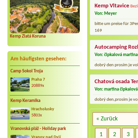
Kemp Vltavice
Bezi
Von: Meyer
bitte um preise für 3
169
Kemp Zlatá Koruna
Autocamping Roz
Von: čipkalová martina
Am häufigsten gesehen:
dobrý den prosím je vo
Camp Sokol Troja
Praha 7
Chatová osada Te
20889x
Von: martina čipkalová
dobrý den,prosím je vo
Kemp Keramika
Hracholusky
5803x
« Zurück
Vranovská pláž - Holiday park
1
2
3
Vranov nad Dyjí