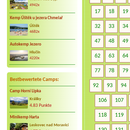
4942x
17
18
19
Kemp Úštěk u jezera Chmelař
32
33
34
Úštěk
4682x
47
48
49
Autokemp Jezero
Hlučín
62
63
64
4220x
77
78
79
Bestbewertete Camps:
92
93
94
Camp Horní Lipka
Králíky
106
107
4.83 Punkte
118
119
Minikemp Harta
Leskovec nad Moravicí