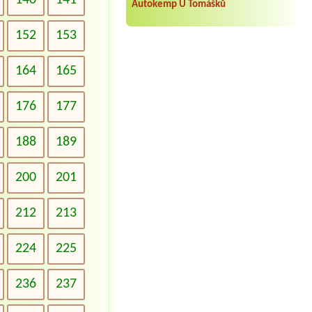
140
141
Autokemp U Tomášků
152
153
164
165
176
177
188
189
200
201
212
213
224
225
236
237