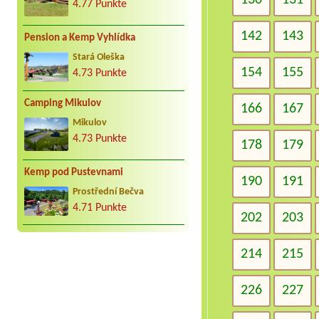
130
131
4.77 Punkte
142
143
Pension a Kemp Vyhlídka
Stará Oleška
154
155
4.73 Punkte
Camping Mikulov
166
167
Mikulov
4.73 Punkte
178
179
Kemp pod Pustevnami
190
191
Prostřední Bečva
4.71 Punkte
202
203
214
215
226
227