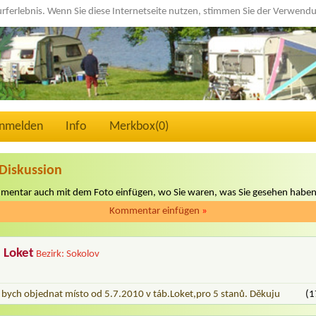
urferlebnis. Wenn Sie diese Internetseite nutzen, stimmen Sie der Verwen
nmelden
Info
Merkbox(
0
)
Diskussion
mmentar auch mit dem Foto einfügen, wo Sie waren, was Sie gesehen haben
Kommentar einfügen
»
 Loket
Bezirk: Sokolov
bych objednat místo od 5.7.2010 v táb.Loket,pro 5 stanů. Děkuju
(1