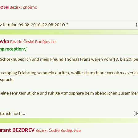
Lesa
Bezirk: Znojmo
é v termínu 09.08.2010-22.08.201O ?
(
ovka
Bezirk: České Budějovice
mp reception\"
chörkhuber. Ich und mein Freund Thomas Franz waren vom 19. bis 20. bei
 camping Erfahrung sammeln durften, wollte ich mich nur xxx ob xxx verlas
tsprach!
r eine sehr gemütliche und ruhige Atmosphäre beim abendlichen Zusamme
tte ich noch...
(1
urant BEZDREV
Bezirk: České Budějovice