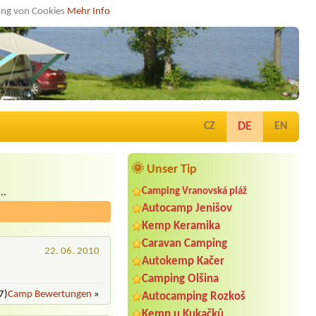
dung von Cookies
Mehr Info
DE
CZ
EN
🌞 Unser Tip
Camping Vranovská pláž
..
Autocamp Jenišov
Kemp Keramika
Caravan Camping
22. 06. 2010
Autokemp Kačer
Camping Olšina
7)
Camp Bewertungen
»
Autocamping Rozkoš
Kemp u Kukačků