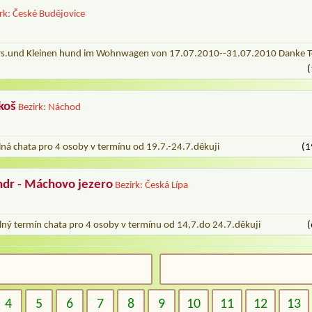
rk: České Budějovice
Pers.und Kleinen hund im Wohnwagen von 17.07.2010--31.07.2010 Danke 
(
koš
Bezirk: Náchod
lná chata pro 4 osoby v termínu od 19.7.-24.7.děkuji
(1
ndr - Máchovo jezero
Bezirk: Česká Lípa
lný termín chata pro 4 osoby v termínu od 14,7.do 24.7.děkuji
(
4
5
6
7
8
9
10
11
12
13