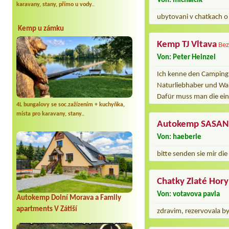
Von: michalcik
karavany, stany, přímo u vody..
ubytovani v chatkach o
Kemp u zámku
Kemp TJ Vltava
Bez
Von: Peter Heinzel
Ich kenne den Campingp
Naturliebhaber und Wan
Dafür muss man die ein
4L bungalovy se soc.zažízením + kuchyňka,
místa pro karavany, stany..
Autokemp SASA
Von: haeberle
bitte senden sie mir d
Chatky Zlaté Hory
Von: votavova pavla
Autokemp Dolní Morava a Family
apartments V Zátiší
zdravim, rezervovala by