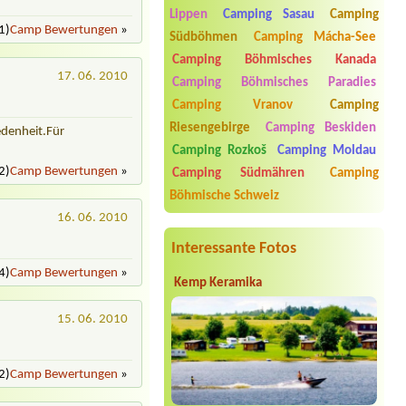
a hotel Na Špici
Lippen
Camping Sasau
Camping
1 Stellplatz für Womo 7 m lang
1)
Camp Bewertungen
»
Südböhmen
Camping Mácha-See
Termin ab 2026-07-22 |
Autokemp
Camping Böhmisches Kanada
Mostek
17. 06. 2010
2 Zelte 1
Camping Böhmisches Paradies
Camping Vranov
Camping
Termin ab 2026-07-20 |
Kemp
Popelíky
Riesengebirge
Camping Beskiden
edenheit.Für
Dvoulůžkova chatka
Camping Rozkoš
Camping Moldau
Termin ab 2026-07-31 |
Tábořiště
2)
Camp Bewertungen
»
Camping Südmähren
Camping
Pískáč Postřelmov
3 místa pro stany 6x osoba
Böhmische Schweiz
16. 06. 2010
Termin ab 2026-08-08 |
Molo Nová
Rabyně
Interessante Fotos
1 stan, dospělí a dite
4)
Camp Bewertungen
»
Kemp Keramika
15. 06. 2010
2)
Camp Bewertungen
»