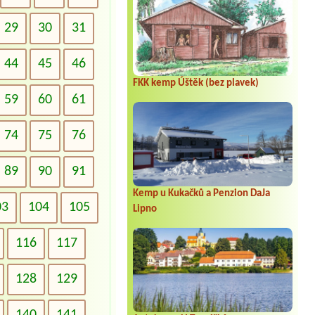
29
30
31
44
45
46
FKK kemp Úštěk (bez plavek)
59
60
61
74
75
76
89
90
91
Kemp u Kukačků a Penzion DaJa
03
104
105
Lipno
116
117
128
129