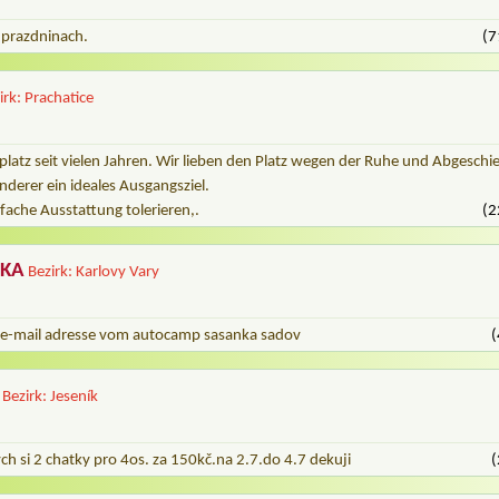
 prazdninach.
(7
irk: Prachatice
latz seit vielen Jahren. Wir lieben den Platz wegen der Ruhe und Abgeschi
derer ein ideales Ausgangsziel.
fache Ausstattung tolerieren,.
(2
NKA
Bezirk: Karlovy Vary
ie e-mail adresse vom autocamp sasanka sadov
(
Bezirk: Jeseník
ch si 2 chatky pro 4os. za 150kč.na 2.7.do 4.7 dekuji
(