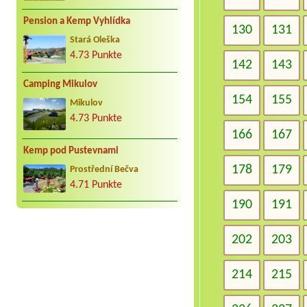
Pension a Kemp Vyhlídka
130
131
Stará Oleška
4.73 Punkte
142
143
Camping Mikulov
154
155
Mikulov
4.73 Punkte
166
167
Kemp pod Pustevnami
178
179
Prostřední Bečva
4.71 Punkte
190
191
202
203
214
215