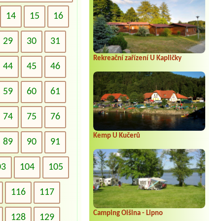
14
15
16
29
30
31
Rekreační zařízení U Kapličky
44
45
46
59
60
61
74
75
76
Kemp U Kučerů
89
90
91
03
104
105
116
117
Camping Olšina - Lipno
128
129