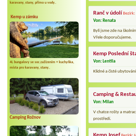
karavany, stany, přímo u vody..
Ranč v údolí
Bezirk:
Kemp u zámku
Von: Renata
Byli jsme zde na školním
Vřele doporučujeme.
Kemp Poslední št
Von: Lentila
4L bungalovy se soc.zažízením + kuchyňka,
místa pro karavany, stany..
Klidné a čisté ubytován
Camping & Resta
Von: Milan
V chatce rošty a matrac
Camping Rožnov
prostředí.
Kemp Josef
Bezirk: