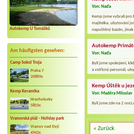
Von: Naďa
Kemp jsme vybrali pro 
majitelka, ubytování js
Autokemp U Tomášků
napuštěný bazén, jinak
Autokemp Primát
Am häufigsten gesehen:
Von: Naďa
Camp Sokol Troja
Byli jsme spokojení, kl
a vstřícný personál, ub
Praha 7
20889x
Kemp Úštěk u jez
Kemp Keramika
Von: Maděra Miloslav
Hracholusky
Byli jsme zde na 2 noci
5803x
Vranovská pláž - Holiday park
Vranov nad Dyjí
« Zurück
4942x