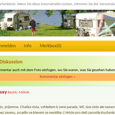
urferlebnis. Wenn Sie diese Internetseite nutzen, stimmen Sie der Verwen
nmelden
Info
Merkbox(
0
)
Diskussion
mmentar auch mit dem Foto einfügen, wo Sie waren, was Sie gesehen haben
Kommentar einfügen
»
rusy
Bezirk: Mělník
jn, prijemne. Chatka cista, vzhledem k cene parada. WC sice ciste ale nezav
ez zavesu, zrcadlo ve kterem se nevidite.:( Hriste pro deti zarostle.Kuchynk