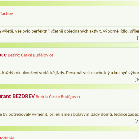
 Tachov
 výletě, vše bylo perfektní, včetně objednaných aktivit, výborné jídlo, příjem
(
ace
Bezirk: České Budějovice
í. Každý rok ukončení vodácké jízdy. Personál velice ochotný a kuchyň výbo
(1
urant BEZDREV
Bezirk: České Budějovice
e by potřebovaly vyměnit, přijeli jsme s bolavými zády domů, lednice zapác
(7
 Hodonín