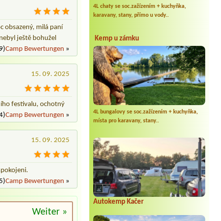
4L chaty se soc.zažízením + kuchyňka,
karavany, stany, přímo u vody..
c obsazený, milá paní
 nebyl ještě bohužel
Kemp u zámku
9)
Camp Bewertungen
»
15. 09. 2025
ího festivalu, ochotný
4L bungalovy se soc.zažízením + kuchyňka,
4)
Camp Bewertungen
»
místa pro karavany, stany..
15. 09. 2025
spokojeni.
5)
Camp Bewertungen
»
Autokemp Kačer
Weiter »