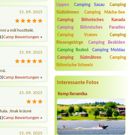
elektrická přípojka
Lippen
Camping Sasau
Camping
15. 09. 2025
Südböhmen
Camping Mácha-See
Termin ab 2026-08-12 |
Camping
Olšina - Lipno
Camping Böhmisches Kanada
1xStellplatz für 2 Personen mit
Camping Böhmisches Paradies
Stromanschluss
ní a milí hostitelé.
Camping Vranov
Camping
1)
Camp Bewertungen
»
Termin ab 2026-08-28 |
EUROCAMP
BARBORA
Riesengebirge
Camping Beskiden
Camping Rozkoš
Camping Moldau
Termin ab 2026-08-12 |
Eurocamp
15. 09. 2025
Běšiny
Camping Südmähren
Camping
1 místo pro stan (4 osoby) , 2 osoby,
Böhmische Schweiz
auto
rná.
Termin ab 2026-08-14 |
Tábořište u
0)
Camp Bewertungen
»
Písečáků
Interessante Fotos
2 místa u vody
15. 09. 2025
Kemp Keramika
hala. Jinak krásné
1)
Camp Bewertungen
»
15. 09. 2025