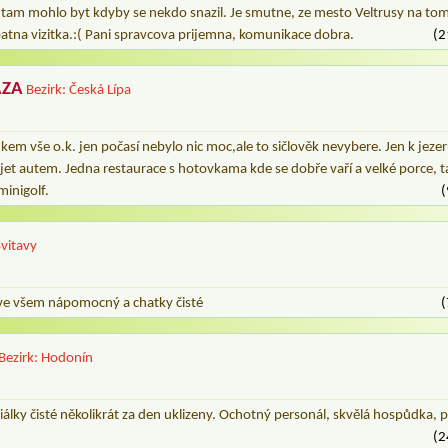
o tam mohlo byt kdyby se nekdo snazil. Je smutne, ze mesto Veltrusy na to
atna vizitka.:( Pani spravcova prijemna, komunikace dobra.
(2
ÁZA
Bezirk: Česká Lípa
ukem vše o.k. jen počasí nebylo nic moc,ale to sičlověk nevybere. Jen k jeze
o jet autem. Jedna restaurace s hotovkama kde se dobře vaří a velké porce, 
minigolf.
(
Svitavy
ve všem nápomocný a chatky čisté
(
Bezirk: Hodonín
iálky čisté několikrát za den uklizeny. Ochotný personál, skvělá hospůdka, př
(2