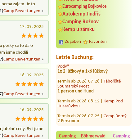
m nema zajem. Je to
Eurocamping Bojkovice
1)
Camp Bewertungen
»
Autokemp Jindřiš
Camping Rožnov
17. 09. 2025
Termin ab 2026-09-24 |
Autokemp
Kemp u zámku
Podhoří
1Stellplatz für einen
Zugeben
Favoriten
Camper(kl.Bus)mit Elektrizität
ru pěšky se to dalo
tam jsme chodili
Termin ab 2026-08-06 |
Autokemp "U
Letzte Buchung:
Vody"
9)
Camp Bewertungen
»
1x 2 lůžkový a 1x6 lůžkový
Termin ab 2026-07-28 |
Tábořiště
16. 09. 2025
Soumarský Most
1 person und Hund
Termin ab 2026-08-12 |
Kemp Pod
7)
Camp Bewertungen
»
Husarůvkou
Termin ab 2026-07-25 |
Camp Borný
16. 09. 2025
2 Personen
Termin ab 2026-08-02 |
Tábořiště
Čepice
ijatelné ceny. Byli jsme
1 místo , 1dospělý a jedno dítě 1
4)
Camp Bewertungen
»
Camping Böhmerwald
Camping
místo u vody, Ford Transit a stan,