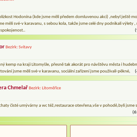
blízkost Hodonína (kde jsme měli předem domluvenou akci) ,nebyl ještě mo
me měli své-v karavanu, s sebou kola, takže jsme celé dny podnikali výlety ,
 spokojenost..
(
or
Bezirk: Svitavy
idný kemp na kraji Litomyšle, přesně tak akorát pro návštěvu města i hudebn
ytování jsme měli své-v karavanu, sociální zařízení jsme používali-pěkné,
(
era Chmelař
Bezirk: Litoměřice
,chaty čisté umývárny a wc též,restaurace otevřena,vše v pohodě,byli jsme 
(6