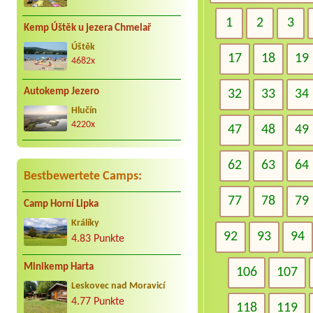
1
2
3
Kemp Úštěk u jezera Chmelař
Úštěk
17
18
19
4682x
Autokemp Jezero
32
33
34
Hlučín
4220x
47
48
49
62
63
64
Bestbewertete Camps:
77
78
79
Camp Horní Lipka
Králíky
92
93
94
4.83 Punkte
Minikemp Harta
106
107
Leskovec nad Moravicí
4.77 Punkte
118
119