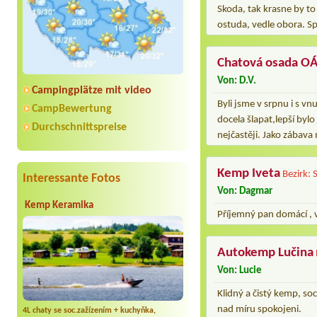
Skoda, tak krasne by t
ostuda, vedle obora. Sp
Chatová osada O
Von: D.V.
Campingplätze mit video
Byli jsme v srpnu i s vn
CampBewertung
docela šlapat,lepší byl
Durchschnittspreise
nejčastěji. Jako zábava 
Kemp Iveta
Bezirk: 
Interessante Fotos
Von: Dagmar
Kemp Keramika
Příjemný pan domácí , 
Autokemp Lučina
Von: Lucie
Klidný a čistý kemp, soc
nad míru spokojeni.
4L chaty se soc.zažízením + kuchyňka,