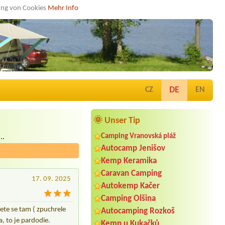
dung von Cookies
Mehr Info
DE
CZ
EN
🌞 Unser Tip
Camping Vranovská pláž
..
Autocamp Jenišov
Kemp Keramika
Caravan Camping
17. 09. 2025
Autokemp Kačer
Camping Olšina
rete se tam ( zpuchrele
Autocamping Rozkoš
a, to je pardodie.
Kemp u Kukačků