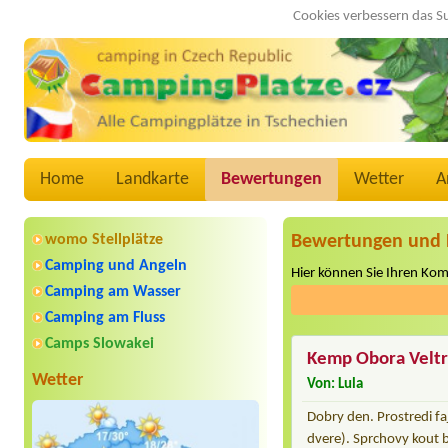
Cookies verbessern das S
Home
Landkarte
Bewertungen
Wetter
A
womo Stellplätze
Bewertungen und 
Camping und Angeln
Hier können Sie Ihren Ko
Camping am Wasser
Camping am Fluss
Camps Slowakei
Kemp Obora Velt
Wetter
Von: Lula
Dobry den. Prostredi fa
dvere). Sprchovy kout b