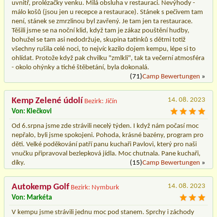
uvnitř, prolézačky venku. Milá obsluha v restauraci. Nevýhody -
málo košů (jsou jen u recepce a restaurace). Stánek s pečivem tam
není, stánek se zmrzlinou byl zavřený. Je tam jen ta restaurace.
Těšili jsme se na noční klid, když tam je zákaz pouštění hudby,
bohužel se tam asi nedodržuje, skupina tatínků s dětmi totiž
všechny rušila celé noci, to nejvíc kazilo dojem kempu, lépe si to
ohlídat. Protože když pak chvilku "zmlkli", tak ta večerní atmosféra
- okolo ohýnky a tiché štěbetání, byla dokonalá.
(71)
Camp Bewertungen
»
Kemp Zelené údolí
14. 08. 2023
Bezirk: Jičín
Von: Klečkovi
Od 6.srpna jsme zde strávili necelý týden. I když nám počasí moc
nepřalo, byli jsme spokojeni. Pohoda, krásné bazény, program pro
děti. Velké poděkování patří panu kuchaři Pavlovi, který pro naši
vnučku připravoval bezlepková jídla. Moc chutnala. Pane kuchaři,
díky.
(15)
Camp Bewertungen
»
Autokemp Golf
14. 08. 2023
Bezirk: Nymburk
Von: Markéta
V kempu jsme strávili jednu moc pod stanem. Sprchy i záchody