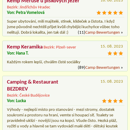
Kemp Měruše u pískových jezer
16. 08. 2023
Bezirk: Jindřichův Hradec
Von: Petra Vomelová
Super ubytování, milí majitelé, stínek, klídeček a čistota. I když
jsme původně nechtěli přijet kvůli chybějící kuchyňce vůbec toho
nelituji. Dobrá lokalita, jen tak dál :)
(11)
Camp Bewertungen
»
Kemp Keramika
15. 08. 2023
Bezirk: Plzeň-sever
Von: Hana T.
Každým rokem lepší, chválím čisté sociálky
(89)
Camp Bewertungen
»
Camping & Restaurant
15. 08. 2023
BEZDREV
Bezirk: České Budějovice
Von: Lucka
Výhody - nejlepší místo pro stanování - mezi stromy, dostatek
soukromí a prostoru na hraní, vemte si houpací síť. Toalety se
pravidelně uklízí - novější jsou na kopci. Všude čisto. Hezká pláž,
vyžití u vody a hlavně se tam vydovádí malé děti - dětský koutek