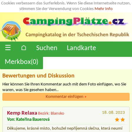
Cookies verbessern das Surferlebnis. Wenn Sie diese Internetseite nutzen,
stimmen Sie der Verwendung von Cookies
Mehr Info
☰
⌂
Suchen
Landkarte
Merkbox(
0
)
Bewertungen und Diskussion
Hier können Sie Ihren Kommentar auch mit dem Foto einfügen, wo Sie
waren, was Sie gesehen haben..
Kommentar einfügen
»
Kemp Relaxa
18. 08. 2023
Bezirk: Blansko
Von: Kateřina Bauerová
Děkujeme, krásné místo, bohužel nepříjemná slečna, která neumí