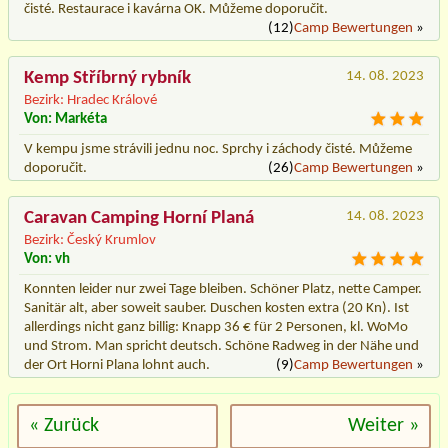
čisté. Restaurace i kavárna OK. Můžeme doporučit.
(12)
Camp Bewertungen
»
Kemp Stříbrný rybník
14. 08. 2023
Bezirk: Hradec Králové
Von: Markéta
V kempu jsme strávili jednu noc. Sprchy i záchody čisté. Můžeme
doporučit.
(26)
Camp Bewertungen
»
Caravan Camping Horní Planá
14. 08. 2023
Bezirk: Český Krumlov
Von: vh
Konnten leider nur zwei Tage bleiben. Schöner Platz, nette Camper.
Sanitär alt, aber soweit sauber. Duschen kosten extra (20 Kn). Ist
allerdings nicht ganz billig: Knapp 36 € für 2 Personen, kl. WoMo
und Strom. Man spricht deutsch. Schöne Radweg in der Nähe und
der Ort Horni Plana lohnt auch.
(9)
Camp Bewertungen
»
« Zurück
Weiter »