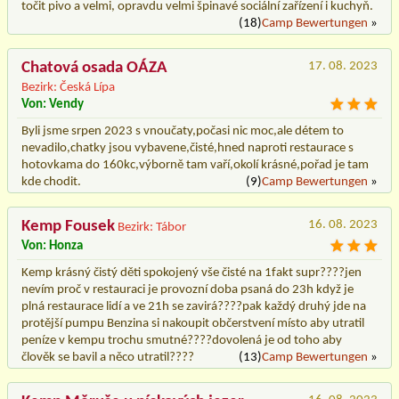
točit pivo a velmi, opravdu velmi špinavé sociální zařízení i kuchyň.
(18)
Camp Bewertungen
»
Chatová osada OÁZA
17. 08. 2023
Bezirk: Česká Lípa
Von: Vendy
Byli jsme srpen 2023 s vnoučaty,počasi nic moc,ale détem to
nevadilo,chatky jsou vybavene,čisté,hned naproti restaurace s
hotovkama do 160kc,výborně tam vaří,okolí krásné,pořad je tam
kde chodit.
(9)
Camp Bewertungen
»
Kemp Fousek
16. 08. 2023
Bezirk: Tábor
Von: Honza
Kemp krásný čistý děti spokojený vše čisté na 1fakt supr????jen
nevím proč v restauraci je provozní doba psaná do 23h když je
plná restaurace lidí a ve 21h se zavirá????pak každý druhý jde na
protější pumpu Benzina si nakoupit občerstvení místo aby utratil
peníze v kempu trochu smutné????dovolená je od toho aby
člověk se bavil a něco utratil????
(13)
Camp Bewertungen
»