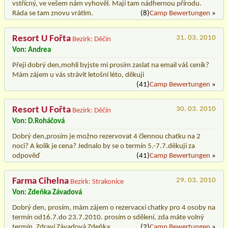
vstřícný, ve vešem nám vyhověl. Mají tam nádhernou přírodu.
Ráda se tam znovu vrátím.
(8)
Camp Bewertungen
»
Resort U Fořta
31. 03. 2010
Bezirk: Děčín
Von: Andrea
Přeji dobrý den,mohli byjste mi prosím zaslat na email váš ceník?
Mám zájem u vás strávit letošní léto, děkuji
(41)
Camp Bewertungen
»
Resort U Fořta
30. 03. 2010
Bezirk: Děčín
Von: D.Roháčová
Dobrý den,prosím je možno rezervovat 4 člennou chatku na 2
noci? A kolik je cena? Jednalo by se o termín 5.-7.7.děkuji za
odpověď
(41)
Camp Bewertungen
»
Farma Cihelna
29. 03. 2010
Bezirk: Strakonice
Von: Zdeňka Závadová
Dobrý den, prosím, mám zájem o rezervacxi chatky pro 4 osoby na
termín od16.7.do 23.7.2010. prosím o sdělení, zda máte volný
termín. Zdraví Závadová Zdeňka.
(2)
Camp Bewertungen
»