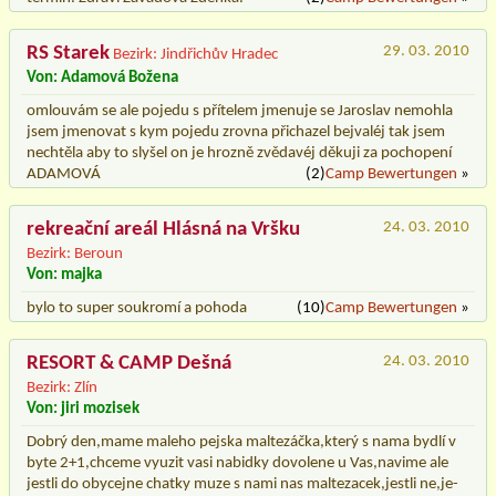
RS Starek
29. 03. 2010
Bezirk: Jindřichův Hradec
Von: Adamová Božena
omlouvám se ale pojedu s přítelem jmenuje se Jaroslav nemohla
jsem jmenovat s kym pojedu zrovna přichazel bejvaléj tak jsem
nechtěla aby to slyšel on je hrozně zvědavéj děkuji za pochopení
ADAMOVÁ
(2)
Camp Bewertungen
»
rekreační areál Hlásná na Vršku
24. 03. 2010
Bezirk: Beroun
Von: majka
bylo to super soukromí a pohoda
(10)
Camp Bewertungen
»
RESORT & CAMP Dešná
24. 03. 2010
Bezirk: Zlín
Von: jiri mozisek
Dobrý den,mame maleho pejska maltezáčka,který s nama bydlí v
byte 2+1,chceme vyuzit vasi nabidky dovolene u Vas,navime ale
jestli do obycejne chatky muze s nami nas maltezacek,jestli ne,je-