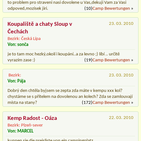
to problem pro straveni nasi dovolene u Vas,dekuji Vam za Vasi
odpoved,mozisek jiri.
(10)
Camp Bewertungen
»
Koupaliště a chaty Sloup v
23. 03. 2010
Čechách
Bezirk: Česká Lípa
Von: sonča
je to tam moc hezký,okolí i koupání..a za levno ;) líbí .. určitě
vyrazím zase :)
(19)
Camp Bewertungen
»
Bezirk:
23. 03. 2010
Von: Pája
Dobrý den chtěla byjsem se zepta zda máte v kempu xxx kol?
chystáme se s přítelem na dovolenou an kolech? Zda se zamlouvají
místa na stany?
(172)
Camp Bewertungen
»
Kemp Radost - Oáza
22. 03. 2010
Bezirk: Plzeň-sever
Von: MARCEL
kunnen sie die preisliste von ein campingplatz