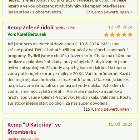
nebylo, šílené fronty, trochu chaoz u výdeje jídla 🙄🤔. Na velké
jezero a velkou obsazenost návštěvníky s kempem otevřen jen
jeden stánek s občerstvením.
(7)
Camp Bewertungen
»
Kemp Zelené údolí
12. 08. 2024
Bezirk: Jičín
Von: Karel Berousek
Jeli jsme sem na týdenní dovolenou 3-10.8.2024. Měli jsme
krásné počasí. Děti si bohatě užili koupání v bazénech a animační
programy. Bydleli jsme v chatě s názvem srub. Chata má dlažbu na
podlaze a palubkové obklady, nový nábytek. S ubytováním jsme
byli velmi spokojeni. Záchody a sprchy jsou nedaleko. Na teplou
vodu potřebujete koruny - nejlépe 20 Kč. Vaří tu průměrně. Každý
den mají nějakou hotovku a smažené k tomu. U bazénu je kiosek
na pivko a zmrzlinu, tak se nemusí od vody daleko. Vzhledem k
vedru jsme moc výletů nestihli. Ale skalní městečka a zámky a
hrady jsou všude kolem (Prachovky, Hrubá Skála, Valdštejn, Kost).
Turisticky ideální start po okolí. Za nás super dovolená.
(15)
Camp Bewertungen
»
Kemp "U Kateřiny" ve
11. 08. 2024
Štramberku
Bezirk: Nový Jičín