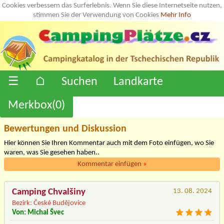
Cookies verbessern das Surferlebnis. Wenn Sie diese Internetseite nutzen,
stimmen Sie der Verwendung von Cookies
Mehr Info
☰
⌂
Suchen
Landkarte
Merkbox(
0
)
Bewertungen und Diskussion
Hier können Sie Ihren Kommentar auch mit dem Foto einfügen, wo Sie
waren, was Sie gesehen haben..
Kommentar einfügen
»
Camping Chvalšiny
13. 08. 2024
Bezirk: České Budějovice
Von: Michal Švec