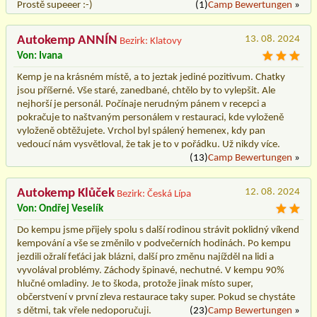
Prostě supeeer :-)
(1)
Camp Bewertungen
»
Autokemp ANNÍN
13. 08. 2024
Bezirk: Klatovy
Von: Ivana
Kemp je na krásném místě, a to jeztak jediné pozitivum. Chatky
jsou příšerné. Vše staré, zanedbané, chtělo by to vylepšit. Ale
nejhorší je personál. Počínaje nerudným pánem v recepci a
pokračuje to naštvaným personálem v restauraci, kde vyloženě
vyloženě obtěžujete. Vrchol byl spálený hemenex, kdy pan
vedoucí nám vysvětloval, že tak je to v pořádku. Už nikdy více.
(13)
Camp Bewertungen
»
Autokemp Klůček
12. 08. 2024
Bezirk: Česká Lípa
Von: Ondřej Veselík
Do kempu jsme přijely spolu s další rodinou strávit poklidný víkend
kempování a vše se změnilo v podvečerních hodinách. Po kempu
jezdili ožralí feťáci jak blázni, další pro změnu najížděl na lidi a
vyvolával problémy. Záchody špinavé, nechutné. V kempu 90%
hlučné omladiny. Je to škoda, protože jinak místo super,
občerstvení v první zleva restaurace taky super. Pokud se chystáte
s dětmi, tak vřele nedoporučuji.
(23)
Camp Bewertungen
»