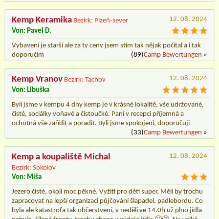
Kemp Keramika
12. 08. 2024
Bezirk: Plzeň-sever
Von: Pavel D.
Vybavení je starší ale za ty ceny jsem stím tak nějak počítal a i tak
doporučím
(89)
Camp Bewertungen
»
Kemp Vranov
12. 08. 2024
Bezirk: Tachov
Von: Libuška
Byli jsme v kempu 4 dny kemp je v krásné lokalitě, vše udržované,
čisté, sociálky voňavé a čistoučké. Paní v recepci příjemná a
ochotná vše zařídit a poradit. Byli jsme spokojeni, doporučuji
(33)
Camp Bewertungen
»
Kemp a koupaliště Michal
12. 08. 2024
Bezirk: Sokolov
Von: Míša
Jezero čisté, okolí moc pěkné. Vyžití pro děti super. Měli by trochu
zapracovat na lepší organizaci půjčování šlapadel, padlebordu. Co
byla ale katastrofa tak občerstvení, v neděli ve 14.0h už plno jídla