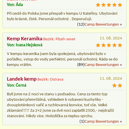
Von: Áda
Při cestě do Polska jsme přespali v kempu U Kateřiny. Ubytování
bylo krásné, čisté. Personál ochotný . Doporučuji.
(12)
Camp Bewertungen
»
Kemp Keramika
11. 08. 2024
Bezirk: Plzeň-sever
Von: Ivana Hejsková
V kempu keramika jsem byla spokojená, ubytování bylo v
pořádku, vstup do vody perfektní, personál ochotný. Ráda se do
kempu vrátím.
(89)
Camp Bewertungen
»
Landek kemp
11. 08. 2024
Bezirk: Ostrava
Von: Černá
Byli jsme na 2 noci ve stanu s podsadou. Cena za tento typ
ubytování přemrštěná, vzhledem k vybavení kuchyňky -
dvouploténkový vařič a rychlovarná konvice, toť vše. Velké
zklamání!!!!! Za 2+2 jsme za dvě noci zaplatili 2500,- nejdražší
stanování. Nikdy více. Hvězdička za teplou sprchu.
(1)
Camp Bewertungen
»