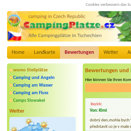
Cookies verbessern das S
Home
Landkarte
Bewertungen
Wetter
A
womo Stellplätze
Bewertungen und 
Camping und Angeln
Hier können Sie Ihren Ko
Camping am Wasser
Camping am Fluss
Camps Slowakei
Bezirk:
Wetter
Von: Kimi
dobrý den,mohla bych Vá
představit co je v mal