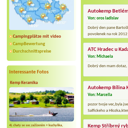
Autokemp Betlé
Von: oros ladislav
Dobrý den pane Bartoška
povolenek na rok 2012
Campingplätze mit video
CampBewertung
ATC Hradec u Kad
Durchschnittspreise
Von: Michaela
Dobrý den mam dotaz, kd
Interessante Fotos
Kemp Keramika
Autokemp Bílina 
Von: Marcella
pozor tvoje vec,byla js
Salfickeho a Hlozka,kter
Kemp Stříbrný ry
4L chaty se soc.zažízením + kuchyňka,