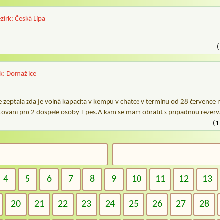
zirk: Česká Lípa
(
rk: Domažlice
e zeptala zda je volná kapacita v kempu v chatce v termínu od 28 červenc
tování pro 2 dospělé osoby + pes.A kam se mám obrátit s případnou rezerva
(1
4
5
6
7
8
9
10
11
12
13
20
21
22
23
24
25
26
27
28