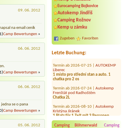
Eurocamping Bojkovice
09. 06. 2012
Autokemp Jindřiš
Camping Rožnov
Termin ab 2026-09-24 |
Autokemp
Kemp u zámku
napsal na email ceník
Podhoří
1)
Camp Bewertungen
»
1Stellplatz für einen
Zugeben
Favoriten
Camper(kl.Bus)mit Elektrizität
06. 06. 2012
Termin ab 2026-07-30 |
Camp Sport
Letzte Buchung:
Termin ab 2026-07-25 |
AUTOKEMP
Liberec
en.
1 místo pro střední stan a auto. 1
chatka pro 2 os
1)
Camp Bewertungen
»
Termin ab 2026-07-24 |
Autokemp
Frenštát pod Radhoštěm
06. 06. 2012
Chatka 2L
Termin ab 2026-08-10 |
Autokemp
Kristýna Jiránek
, jedna se o pana
1 Platz für 1 Zelt mit 3 Personen
0)
Camp Bewertungen
»
Termin ab 2026-07-29 |
Hotel - Kemp
Knížecí rybník
05. 06. 2012
Camping Böhmerwald
Camping
velký stan + 2 dospělí + 2 děti