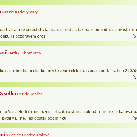
m
Bezirk: Karlovy Vary
 chystám se přiject chytat na vaší vodu a tak potřebuji od vás aby jste mi 
 děkuji s pozdravem oros
(5
aně
Bezirk: Chomutov
yž si objednám chatku, je v té ceně i elektrika voda a pod.? za tich 250/d
(1
Kyselka
Bezirk: Teplice
em u Vas a zlodeji mne rozrizli plachtu u stanu a ukradli mne veci z karavanu
i bydli v Biline. Ted dostali podminku
(3
bník
Bezirk: Hradec Králové