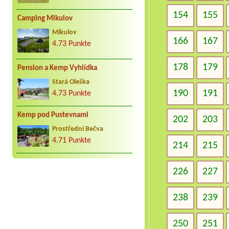
154
155
Camping Mikulov
Mikulov
166
167
4.73 Punkte
178
179
Pension a Kemp Vyhlídka
Stará Oleška
190
191
4.73 Punkte
Kemp pod Pustevnami
202
203
Prostřední Bečva
4.71 Punkte
214
215
226
227
238
239
250
251