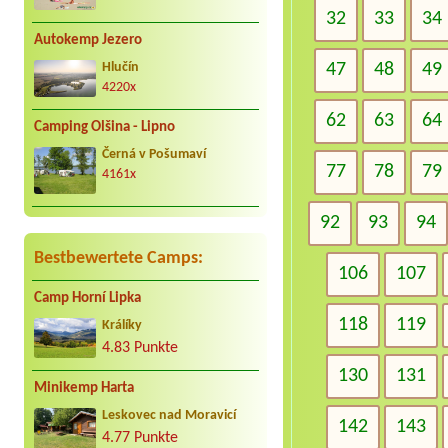
32
33
34
Autokemp Jezero
47
48
49
Hlučín
4220x
62
63
64
Camping Olšina - Lipno
Černá v Pošumaví
77
78
79
4161x
92
93
94
Bestbewertete Camps:
106
107
Camp Horní Lipka
118
119
Králíky
4.83 Punkte
130
131
Minikemp Harta
Leskovec nad Moravicí
142
143
4.77 Punkte