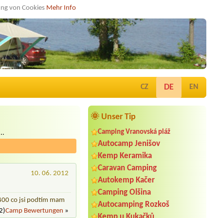
dung von Cookies
Mehr Info
DE
CZ
EN
🌞 Unser Tip
Camping Vranovská pláž
..
Autocamp Jenišov
Kemp Keramika
Caravan Camping
10. 06. 2012
Autokemp Kačer
Camping Olšina
 400 co jsi podtím mam
Autocamping Rozkoš
2)
Camp Bewertungen
»
Kemp u Kukačků