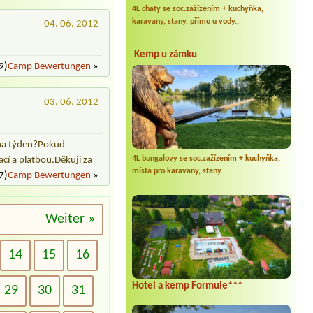
4L chaty se soc.zažízením + kuchyňka,
karavany, stany, přímo u vody..
04. 06. 2012
Kemp u zámku
9)
Camp Bewertungen
»
03. 06. 2012
e na týden?Pokud
4L bungalovy se soc.zažízením + kuchyňka,
cí a platbou.Děkuji za
místa pro karavany, stany..
7)
Camp Bewertungen
»
Weiter »
14
15
16
Hotel a kemp Formule***
29
30
31