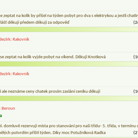
 zeptat na kolik by přišel na týden pobyt pro dva s elektrykou a jestli chat
lášť děkuji předem děkuji za odpověď
(2
Bezirk: Rakovník
se zeptat na kolik vyjde pobyt na víkend. Děkuji Knotková
(1
Bezirk: Rakovník
li ale neznáme ceny chatek prosím zaslání ceníku děkuji
(1
: Beroun
a
l. domluvě rezervuji místa pro stanování pro naši třídu- 5. třída, v termínu
spělých potvrdím příští týden. Díky moc Potužníková Radka
(2