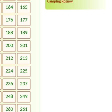
Camping Rožnov
164
165
176
177
188
189
200
201
212
213
224
225
236
237
248
249
260
261