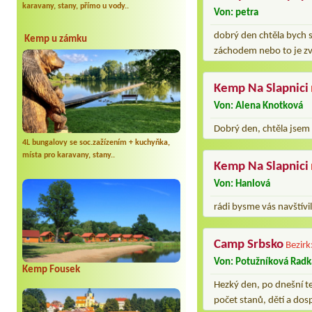
karavany, stany, přímo u vody..
Von: petra
dobrý den chtěla bych se
Kemp u zámku
záchodem nebo to je zv
Kemp Na Slapnici
Von: Alena Knotková
Dobrý den, chtěla jsem 
4L bungalovy se soc.zažízením + kuchyňka,
místa pro karavany, stany..
Kemp Na Slapnici
Von: Hanlová
rádi bysme vás navštívi
Camp Srbsko
Bezirk
Von: Potužníková Radk
Kemp Fousek
Hezký den, po dnešní te
počet stanů, dětí a do