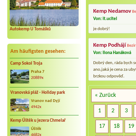
Kemp Nedamov
Be
Von: it.ucitel
je dobrý!
Autokemp U Tomášků
Kemp Podhájí
Bezi
Am häufigsten gesehen:
Von: Ilona Hanáková
Dobrý den, ráda bych s
Camp Sokol Troja
ano,jaká je cena za uby
Praha 7
brzkou odpověď.
20889x
Vranovská pláž - Holiday park
« Zurück
Vranov nad Dyjí
4942x
1
2
3
Kemp Úštěk u jezera Chmelař
17
18
19
Úštěk
4682x