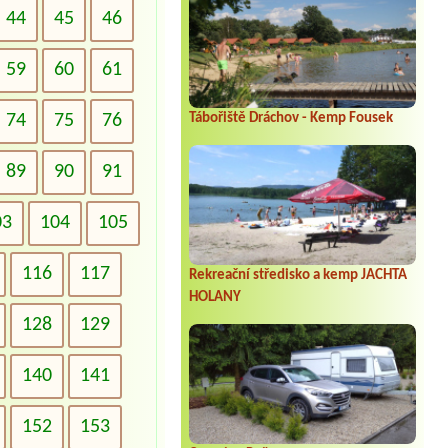
44
45
46
59
60
61
74
75
76
Tábořiště Dráchov - Kemp Fousek
89
90
91
03
104
105
116
117
Rekreační středisko a kemp JACHTA
HOLANY
128
129
140
141
152
153