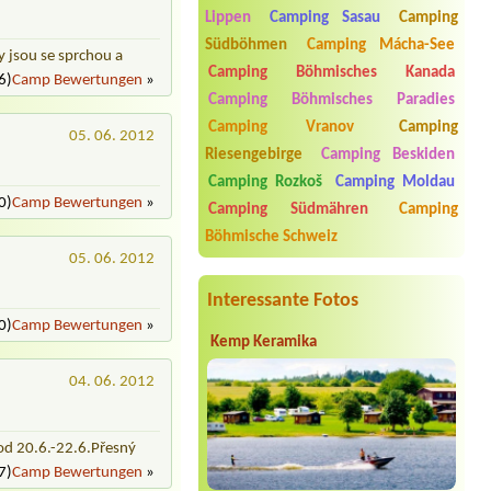
Lippen
Camping Sasau
Camping
Termin ab 2026-08-08 |
Ubytovna a
Südböhmen
Camping Mácha-See
Penzion Slunečnice
ky jsou se sprchou a
4L chata nebo bungalov, 4 osoby,
Camping Böhmisches Kanada
6)
Camp Bewertungen
»
lůžkoviny
Camping Böhmisches Paradies
Termin ab 2026-08-09 |
Chatová
Camping Vranov
Camping
05. 06. 2012
osada Olešná
3Lchatka
Riesengebirge
Camping Beskiden
Camping Rozkoš
Camping Moldau
Termin ab 2026-07-24 |
Kemp Pod
0)
Camp Bewertungen
»
hrází
Camping Südmähren
Camping
1 stan +3osoby
Böhmische Schweiz
05. 06. 2012
Termin ab 2026-07-30 |
Autokemp
Bílina Kyselka
chatka
Interessante Fotos
0)
Camp Bewertungen
»
Kemp Keramika
04. 06. 2012
 od 20.6.-22.6.Přesný
7)
Camp Bewertungen
»