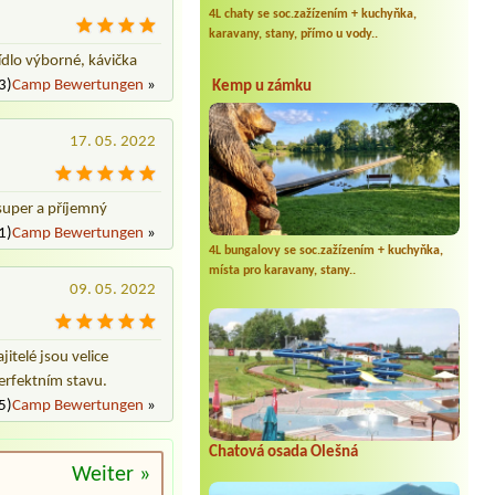
4L chaty se soc.zažízením + kuchyňka,
karavany, stany, přímo u vody..
ídlo výborné, kávička
3)
Camp Bewertungen
»
Kemp u zámku
17. 05. 2022
 super a příjemný
1)
Camp Bewertungen
»
4L bungalovy se soc.zažízením + kuchyňka,
místa pro karavany, stany..
09. 05. 2022
itelé jsou velice
perfektním stavu.
5)
Camp Bewertungen
»
Chatová osada Olešná
Weiter »