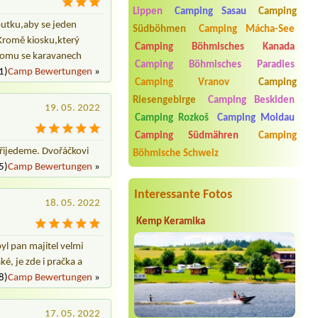
osada Olešná
Lippen
Camping Sasau
Camping
2xl 2 osoby a dítě 1,5roku2xl pro dvě
outku,aby se jeden
osoby s dítětem
Südböhmen
Camping Mácha-See
Kromě kiosku,který
Camping Böhmisches Kanada
Termin ab 2026-07-27 |
Penzion U nás
y tomu se karavanech
doma
Camping Böhmisches Paradies
1)
Camp Bewertungen
»
2 osoby chatka
Camping Vranov
Camping
Termin ab 2026-07-29 |
Tábořiště
Riesengebirge
Camping Beskiden
HOGAN u Šabiny
19. 05. 2022
1x Zelt 1x Person
Camping Rozkoš
Camping Moldau
Camping Südmähren
Camping
Termin ab 2026-08-05 |
Autokemp
přijedeme. Dvořáčkovi
Pilák
Böhmische Schweiz
1 místo pro obytné auto
5)
Camp Bewertungen
»
+elek.přípojka +2osoby +pes
Interessante Fotos
18. 05. 2022
Kemp Keramika
yl pan majitel velmi
é, je zde i pračka a
8)
Camp Bewertungen
»
17. 05. 2022