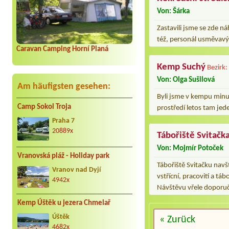
Von: Šárka
Zastavili jsme se zde n
též, personál usměvavý.
Caravan Camping Horní Planá
Kemp Suchý
Bezirk:
Von: Olga Sušilová
Am häufigsten gesehen:
Byli jsme v kempu minul
Camp Sokol Troja
prostředí letos tam je
Praha 7
20889x
Tábořiště Svitačk
Von: Mojmír Potoček
Vranovská pláž - Holiday park
Tábořiště Svitačku navš
Vranov nad Dyjí
vstřícní, pracovití a t
4942x
Návštěvu vřele doporuč
Kemp Úštěk u jezera Chmelař
Úštěk
« Zurück
4682x