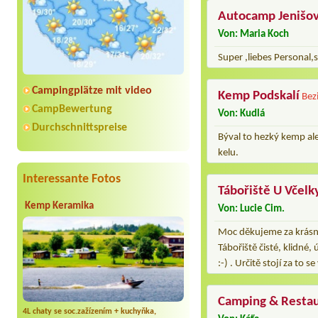
Autocamp Jenišov
Von: Maria Koch
Super ,liebes Personal,
Campingplätze mit video
Kemp Podskalí
Bez
CampBewertung
Von: Kudlá
Durchschnittspreise
Býval to hezký kemp ale
kelu.
Interessante Fotos
Tábořiště U Včelk
Kemp Keramika
Von: Lucie Cim.
Moc děkujeme za krásný,
Tábořiště čisté, klidné
:-) . Určitě stojí za to 
Camping & Resta
4L chaty se soc.zažízením + kuchyňka,