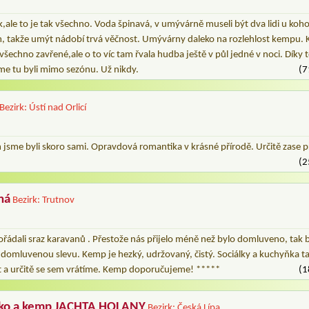
,ale to je tak všechno. Voda špinavá, v umývárně museli být dva lidi u koh
, takže umýt nádobí trvá věčnost. Umývárny daleko na rozlehlost kempu. 
. všechno zavřené,ale o to víc tam řvala hudba ještě v půl jedné v noci. Dík
me tu byli mimo sezónu. Už nikdy.
(7
Bezirk: Ústí nad Orlicí
 jsme byli skoro sami. Opravdová romantika v krásné přírodě. Určitě zase 
(2
ná
Bezirk: Trutnov
ádali sraz karavanů . Přestože nás přijelo méně než bylo domluveno, tak b
 domluvenou slevu. Kemp je hezký, udržovaný, čistý. Sociálky a kuchyňka tak
t a určitě se sem vrátíme. Kemp doporučujeme! *****
(1
sko a kemp JACHTA HOLANY
Bezirk: Česká Lípa