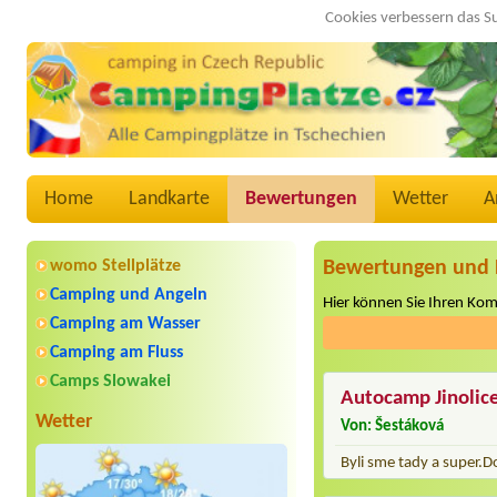
Cookies verbessern das S
Home
Landkarte
Bewertungen
Wetter
A
womo Stellplätze
Bewertungen und 
Camping und Angeln
Hier können Sie Ihren Ko
Camping am Wasser
Camping am Fluss
Camps Slowakei
Autocamp Jinolic
Wetter
Von: Šestáková
Byli sme tady a super.D