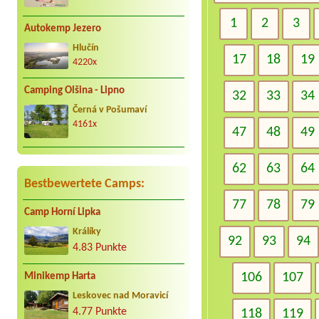
1
2
3
Autokemp Jezero
Hlučín
17
18
19
4220x
Camping Olšina - Lipno
32
33
34
Černá v Pošumaví
4161x
47
48
49
62
63
64
Bestbewertete Camps:
77
78
79
Camp Horní Lipka
Králíky
92
93
94
4.83 Punkte
106
107
Minikemp Harta
Leskovec nad Moravicí
4.77 Punkte
118
119