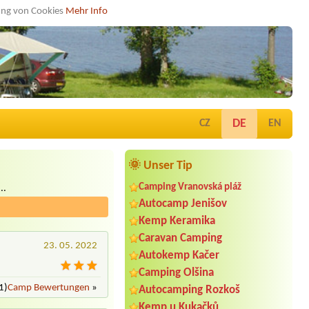
dung von Cookies
Mehr Info
DE
CZ
EN
🌞 Unser Tip
Camping Vranovská pláž
..
Autocamp Jenišov
Kemp Keramika
Caravan Camping
23. 05. 2022
Autokemp Kačer
Camping Olšina
1)
Camp Bewertungen
»
Autocamping Rozkoš
Kemp u Kukačků