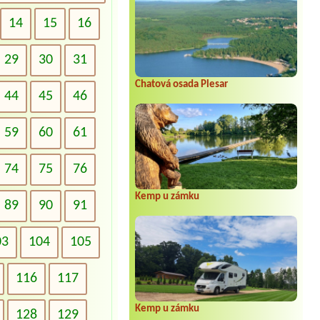
14
15
16
29
30
31
Chatová osada Plesar
44
45
46
59
60
61
74
75
76
Kemp u zámku
89
90
91
03
104
105
116
117
Kemp u zámku
128
129