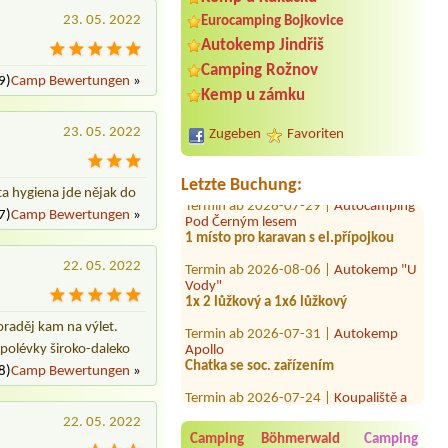
23. 05. 2022
Eurocamping Bojkovice
Autokemp Jindřiš
Camping Rožnov
Termin ab 2026-08-14 |
Kemp Mláka
9)
Camp Bewertungen
»
4 lůžková chata+4 odoby
Kemp u zámku
Termin ab 2026-08-07 |
Bylinkový
23. 05. 2022
kemp Srbsko
Zugeben
Favoriten
1 místo pro 1 malý stan, 1 osoba
Termin ab 2026-07-29 |
Autocamping
Letzte Buchung:
ta hygiena jde nějak do
Pod Černým lesem
1 místo pro karavan s el.přípojkou
7)
Camp Bewertungen
»
Termin ab 2026-08-06 |
Autokemp "U
Vody"
22. 05. 2022
1x 2 lůžkový a 1x6 lůžkový
Termin ab 2026-07-31 |
Autokemp
Apollo
oraděj kam na výlet.
Chatka se soc. zařízením
í polévky široko-daleko
8)
Camp Bewertungen
»
Termin ab 2026-07-24 |
Koupaliště a
kemp Chlumec nad Cidlinou
chatka 4 osoby
22. 05. 2022
Termin ab 2026-08-21 |
Chatová
Camping Böhmerwald
Camping