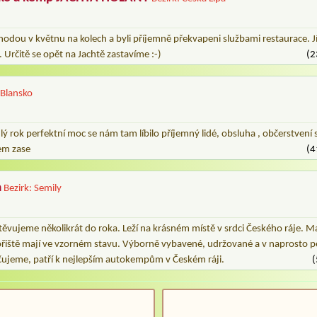
áhodou v květnu na kolech a byli příjemně překvapeni službami restaurace. J
 Určitě se opět na Jachtě zastavíme :-)
(2
 Blansko
ý rok perfektní moc se nám tam líbilo příjemný lidé, obsluha , občerstvení
dem zase
(4
a
Bezirk: Semily
těvujeme několikrát do roka. Leží na krásném místě v srdci Českého ráje. Maj
ábořiště mají ve vzorném stavu. Výborně vybavené, udržované a v naprosto 
ujeme, patří k nejlepším autokempům v Českém ráji.
(