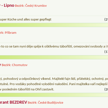
 - Lipno
Bezirk: Český Krumlov
super Küche und alles super gepflegt
(2
irk: Příbram
 to co se tam nyní děje spěje k ošklivému tábořišti, omezování svobody a i 
(1
y
Bezirk: Chomutov
 pohodový a odpočinkový víkend. Majitelé fajn lidi, přátelský, ochotný, p
, útulné. Pro vodáky pohodlné vylodění-nalodění. Pani majitelka vaří nejlepš
se v posledním tábořišti na Ohři zastavit.
(2
urant BEZDREV
Bezirk: České Budějovice