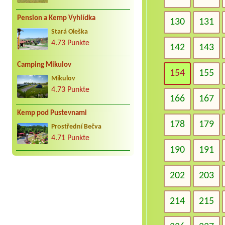
Pension a Kemp Vyhlídka
130
131
Stará Oleška
4.73 Punkte
142
143
Camping Mikulov
154
155
Mikulov
4.73 Punkte
166
167
Kemp pod Pustevnami
178
179
Prostřední Bečva
4.71 Punkte
190
191
202
203
214
215