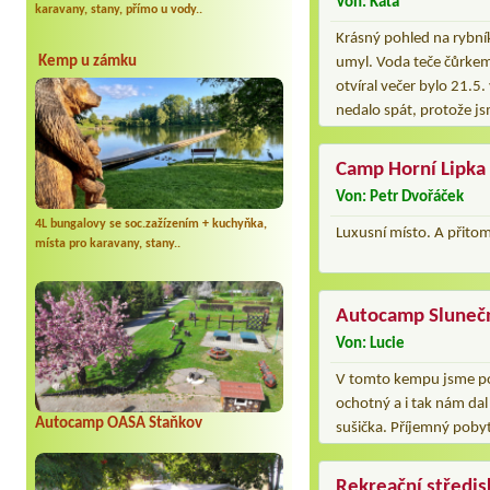
Von: Káťa
karavany, stany, přímo u vody..
Krásný pohled na rybník
Kemp u zámku
umyl. Voda teče čůrkem
otvíral večer bylo 21.5
nedalo spát, protože js
Camp Horní Lipka
Von: Petr Dvořáček
4L bungalovy se soc.zažízením + kuchyňka,
Luxusní místo. A přitom
místa pro karavany, stany..
Autocamp Sluneč
Von: Lucie
V tomto kempu jsme poř
ochotný a i tak nám dal
Autocamp OASA Staňkov
sušička. Příjemný poby
Rekreační středi