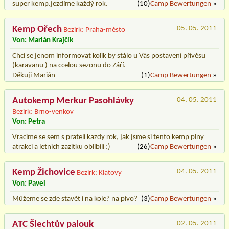
super kemp.jezdíme každý rok.
(10)
Camp Bewertungen
»
Kemp Ořech
05. 05. 2011
Bezirk: Praha-město
Von: Marián Krajčík
Chci se jenom informovat kolik by stálo u Vás postavení přívěsu
(karavanu ) na ccelou sezonu do Záŕí.
Děkuji Marián
(1)
Camp Bewertungen
»
Autokemp Merkur Pasohlávky
04. 05. 2011
Bezirk: Brno-venkov
Von: Petra
Vracime se sem s prateli kazdy rok, jak jsme si tento kemp plny
atrakci a letnich zazitku oblibili :)
(26)
Camp Bewertungen
»
Kemp Žichovice
04. 05. 2011
Bezirk: Klatovy
Von: Pavel
Můžeme se zde stavět i na kole? na pivo?
(3)
Camp Bewertungen
»
ATC Šlechtův palouk
02. 05. 2011