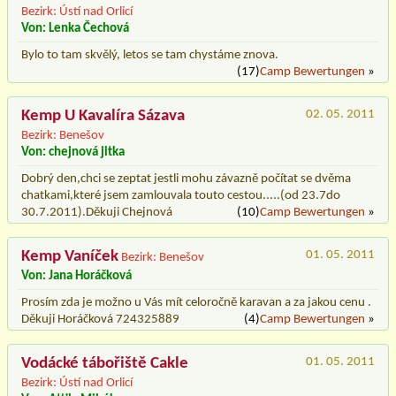
Bezirk: Ústí nad Orlicí
Von: Lenka Čechová
Bylo to tam skvělý, letos se tam chystáme znova.
(17)
Camp Bewertungen
»
Kemp U Kavalíra Sázava
02. 05. 2011
Bezirk: Benešov
Von: chejnová jitka
Dobrý den,chci se zeptat jestli mohu závazně počítat se dvěma
chatkami,které jsem zamlouvala touto cestou.....(od 23.7do
30.7.2011).Děkuji Chejnová
(10)
Camp Bewertungen
»
Kemp Vaníček
01. 05. 2011
Bezirk: Benešov
Von: Jana Horáčková
Prosím zda je možno u Vás mít celoročně karavan a za jakou cenu .
Děkuji Horáčková 724325889
(4)
Camp Bewertungen
»
Vodácké tábořiště Cakle
01. 05. 2011
Bezirk: Ústí nad Orlicí