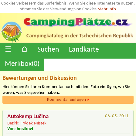
Cookies verbessern das Surferlebnis. Wenn Sie diese Internetseite nutzen,
stimmen Sie der Verwendung von Cookies
Mehr Info
☰
⌂
Suchen
Landkarte
Merkbox(
0
)
Bewertungen und Diskussion
Hier können Sie Ihren Kommentar auch mit dem Foto einfügen, wo Sie
waren, was Sie gesehen haben..
Kommentar einfügen
»
Autokemp Lučina
06. 05. 2011
Bezirk: Frýdek-Místek
Von: horákovi