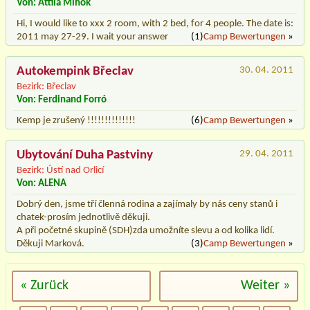
Von: Attila Mihók
Hi, I would like to xxx 2 room, with 2 bed, for 4 people. The date is:
2011 may 27-29. I wait your answer
(1)
Camp Bewertungen
»
Autokempink Břeclav
30. 04. 2011
Bezirk: Břeclav
Von: Ferdinand Forró
Kemp je zrušený !!!!!!!!!!!!!!
(6)
Camp Bewertungen
»
Ubytování Duha Pastviny
29. 04. 2011
Bezirk: Ústí nad Orlicí
Von: ALENA
Dobrý den, jsme tří členná rodina a zajímaly by nás ceny stanů i
chatek-prosím jednotlivě děkuji.
A při početné skupině (SDH)zda umožníte slevu a od kolika lidí.
Děkuji Marková.
(3)
Camp Bewertungen
»
« Zurück
Weiter »