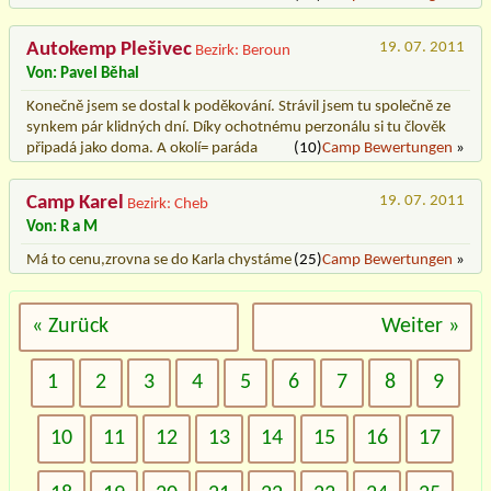
Autokemp Plešivec
19. 07. 2011
Bezirk: Beroun
Von: Pavel Běhal
Konečně jsem se dostal k poděkování. Strávil jsem tu společně ze
synkem pár klidných dní. Díky ochotnému perzonálu si tu člověk
připadá jako doma. A okolí= paráda
(10)
Camp Bewertungen
»
Camp Karel
19. 07. 2011
Bezirk: Cheb
Von: R a M
Má to cenu,zrovna se do Karla chystáme
(25)
Camp Bewertungen
»
« Zurück
Weiter »
1
2
3
4
5
6
7
8
9
10
11
12
13
14
15
16
17