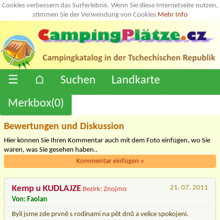
Cookies verbessern das Surferlebnis. Wenn Sie diese Internetseite nutzen,
stimmen Sie der Verwendung von Cookies
Mehr Info
☰
⌂
Suchen
Landkarte
Merkbox(
0
)
Bewertungen und Diskussion
Hier können Sie Ihren Kommentar auch mit dem Foto einfügen, wo Sie
waren, was Sie gesehen haben..
Kommentar einfügen
»
Kemp u KUDLAJZE
21. 07. 2011
Bezirk: Znojmo
Von: Faolan
Byli jsme zde prvně s rodinami na pět dnů a velice spokojeni.