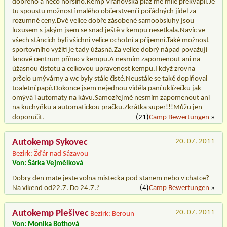
dobrého a něco horšího.Kemp Vranovská pláž mě mile překvapil.Je
tu spoustu možností malého občerstvení i pořádných jídel za
rozumné ceny.Dvě velice dobře zásobené samoobsluhy jsou
luxusem s jakým jsem se snad ještě v kempu nesetkala.Navíc ve
všech stáncích byli všichni velice ochotní a příjemní.Také možnost
sportovního vyžití je tady úžasná.Za velice dobrý nápad považuji
lanové centrum přímo v kempu.A nesmím zapomenout ani na
úžasnou čistotu a celkovou upravenost kempu.I když zrovna
pršelo umývárny a wc byly stále čisté.Neustále se také doplňoval
toaletní papír.Dokonce jsem nejednou viděla paní uklízečku jak
omývá i automaty na kávu.Samozřejmě nesmím zapomenout ani
na kuchyňku a automatickou pračku.Zkrátka super!!!Můžu jen
doporučit.
(21)
Camp Bewertungen
»
Autokemp Sykovec
20. 07. 2011
Bezirk: Žďár nad Sázavou
Von: Šárka Vejmělková
Dobry den mate jeste volna mistecka pod stanem nebo v chatce?
Na vikend od22.7. Do 24.7.?
(4)
Camp Bewertungen
»
Autokemp Plešivec
20. 07. 2011
Bezirk: Beroun
Von: Monika Bothová