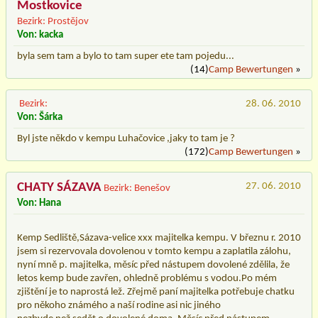
Mostkovice
Bezirk: Prostějov
Von: kacka
byla sem tam a bylo to tam super ete tam pojedu...
(14)
Camp Bewertungen
»
Bezirk:
28. 06. 2010
Von: Šárka
Byl jste někdo v kempu Luhačovice ,jaky to tam je ?
(172)
Camp Bewertungen
»
CHATY SÁZAVA
27. 06. 2010
Bezirk: Benešov
Von: Hana
Kemp Sedliště,Sázava-velice xxx majitelka kempu. V březnu r. 2010
jsem si rezervovala dovolenou v tomto kempu a zaplatila zálohu,
nyní mně p. majitelka, měsíc před nástupem dovolené zdělila, že
letos kemp bude zavřen, ohledně problému s vodou.Po mém
zjištění je to naprostá lež. Zřejmě paní majitelka potřebuje chatku
pro někoho známého a naší rodine asi nic jiného