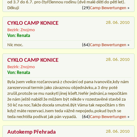
od 3.7 do 6.7. pro čtyřčlennou rodinu (dvě malé děti do pěti let).
Děkuji
(29)
Camp Bewertungen
»
CYKLO CAMP KONICE
28. 06. 2010
Bezirk: Znojmo
Von: Renata
Nic moc.
(64)
Camp Bewertungen
»
CYKLO CAMP KONICE
28. 06. 2010
Bezirk: Znojmo
Von: Renata
Byla jsem velice rozčarovaná z chování od pana Ivanoviče,kdy nám
zarezervoval termín jako závaznou objednávku,a 3 dny poté
zrušil,protože se mu naskytl jinej kšeft.Nefér jednání,a nepočítám
že nám ještě nabídl že můžem být někde v rozestavěné stavbě za
50 kč na noc.Takže docela smutné.Být Váma tak nepočítám s tím
když máte rezervaci.Jsem teda vážně nepojedu,pokud bych se
teda nechtěla podívat jak pán vypadá.
(64)
Camp Bewertungen
»
Autokemp Přehrada
28. 06. 2010