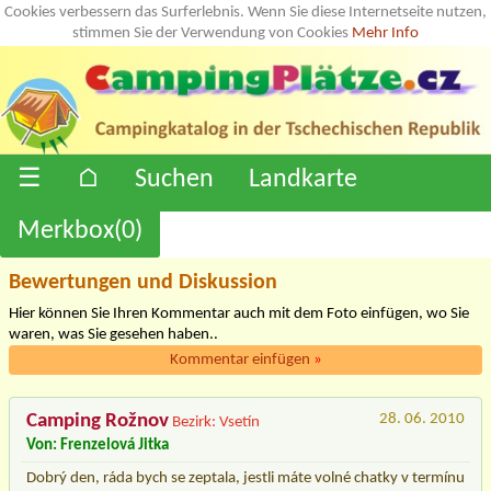
Cookies verbessern das Surferlebnis. Wenn Sie diese Internetseite nutzen,
stimmen Sie der Verwendung von Cookies
Mehr Info
☰
⌂
Suchen
Landkarte
Merkbox(
0
)
Bewertungen und Diskussion
Hier können Sie Ihren Kommentar auch mit dem Foto einfügen, wo Sie
waren, was Sie gesehen haben..
Kommentar einfügen
»
Camping Rožnov
28. 06. 2010
Bezirk: Vsetín
Von: Frenzelová Jitka
Dobrý den, ráda bych se zeptala, jestli máte volné chatky v termínu