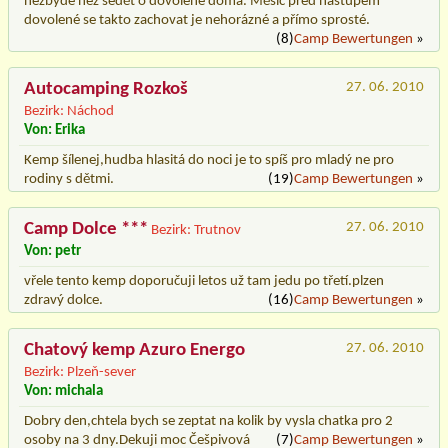
nezbyde než sedět o dovolené doma. Měsíc před nástupem
dovolené se takto zachovat je nehorázné a přímo sprosté.
(8)
Camp Bewertungen
»
Autocamping Rozkoš
27. 06. 2010
Bezirk: Náchod
Von: Erika
Kemp šílenej,hudba hlasitá do noci je to spíš pro mladý ne pro
rodiny s dětmi.
(19)
Camp Bewertungen
»
Camp Dolce ***
27. 06. 2010
Bezirk: Trutnov
Von: petr
vřele tento kemp doporučuji letos už tam jedu po třetí.plzen
zdravý dolce.
(16)
Camp Bewertungen
»
Chatový kemp Azuro Energo
27. 06. 2010
Bezirk: Plzeň-sever
Von: michala
Dobry den,chtela bych se zeptat na kolik by vysla chatka pro 2
osoby na 3 dny.Dekuji moc Češpivová
(7)
Camp Bewertungen
»