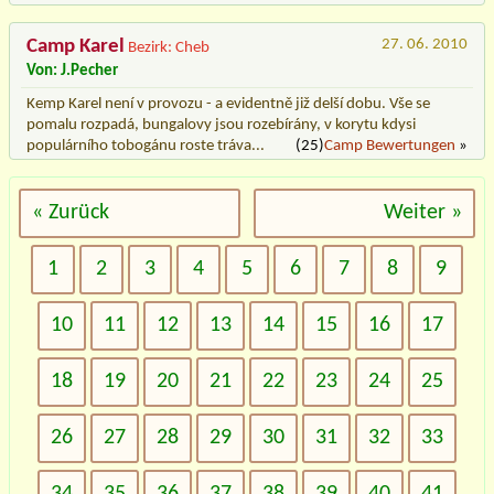
Camp Karel
27. 06. 2010
Bezirk: Cheb
Von: J.Pecher
Kemp Karel není v provozu - a evidentně již delší dobu. Vše se
pomalu rozpadá, bungalovy jsou rozebírány, v korytu kdysi
populárního tobogánu roste tráva...
(25)
Camp Bewertungen
»
« Zurück
Weiter »
1
2
3
4
5
6
7
8
9
10
11
12
13
14
15
16
17
18
19
20
21
22
23
24
25
26
27
28
29
30
31
32
33
34
35
36
37
38
39
40
41