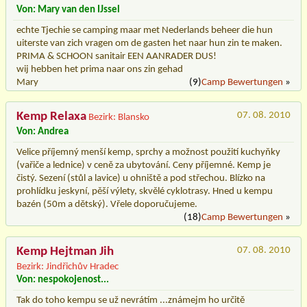
Von: Mary van den IJssel
echte Tjechie se camping maar met Nederlands beheer die hun
uiterste van zich vragen om de gasten het naar hun zin te maken.
PRIMA & SCHOON sanitair EEN AANRADER DUS!
wij hebben het prima naar ons zin gehad
Mary
(9)
Camp Bewertungen
»
Kemp Relaxa
07. 08. 2010
Bezirk: Blansko
Von: Andrea
Velice příjemný menší kemp, sprchy a možnost použití kuchyňky
(vařiče a lednice) v ceně za ubytování. Ceny příjemné. Kemp je
čistý. Sezení (stůl a lavice) u ohniště a pod střechou. Blízko na
prohlídku jeskyní, pěší výlety, skvělé cyklotrasy. Hned u kempu
bazén (50m a dětský). Vřele doporučujeme.
(18)
Camp Bewertungen
»
Kemp Hejtman Jih
07. 08. 2010
Bezirk: Jindřichův Hradec
Von: nespokojenost...
Tak do toho kempu se už nevrátím ...známejm ho určitě