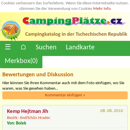
Cookies verbessern das Surferlebnis. Wenn Sie diese Internetseite nutzen,
stimmen Sie der Verwendung von Cookies
Mehr Info
☰
⌂
Suchen
Landkarte
Merkbox(
0
)
Bewertungen und Diskussion
Hier können Sie Ihren Kommentar auch mit dem Foto einfügen, wo Sie
waren, was Sie gesehen haben..
Kommentar einfügen
»
Kemp Hejtman Jih
08. 08. 2010
Bezirk: Jindřichův Hradec
Von: Bolek