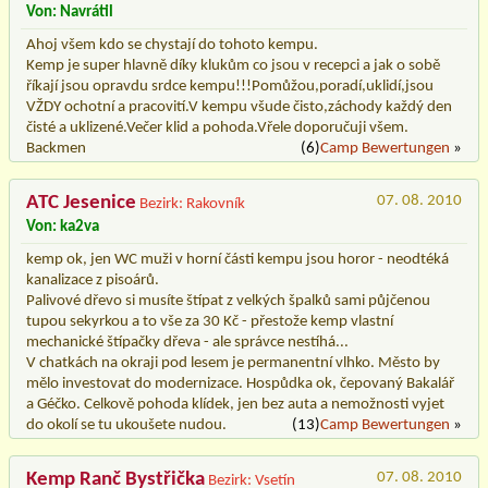
Von: Navrátil
Ahoj všem kdo se chystají do tohoto kempu.
Kemp je super hlavně díky klukům co jsou v recepci a jak o sobě
říkají jsou opravdu srdce kempu!!!Pomůžou,poradí,uklidí,jsou
VŽDY ochotní a pracovití.V kempu všude čisto,záchody každý den
čisté a uklizené.Večer klid a pohoda.Vřele doporučuji všem.
Backmen
(6)
Camp Bewertungen
»
ATC Jesenice
07. 08. 2010
Bezirk: Rakovník
Von: ka2va
kemp ok, jen WC muži v horní části kempu jsou horor - neodtéká
kanalizace z pisoárů.
Palivové dřevo si musíte štípat z velkých špalků sami půjčenou
tupou sekyrkou a to vše za 30 Kč - přestože kemp vlastní
mechanické štípačky dřeva - ale správce nestíhá...
V chatkách na okraji pod lesem je permanentní vlhko. Město by
mělo investovat do modernizace. Hospůdka ok, čepovaný Bakalář
a Géčko. Celkově pohoda klídek, jen bez auta a nemožnosti vyjet
do okolí se tu ukoušete nudou.
(13)
Camp Bewertungen
»
Kemp Ranč Bystřička
07. 08. 2010
Bezirk: Vsetín