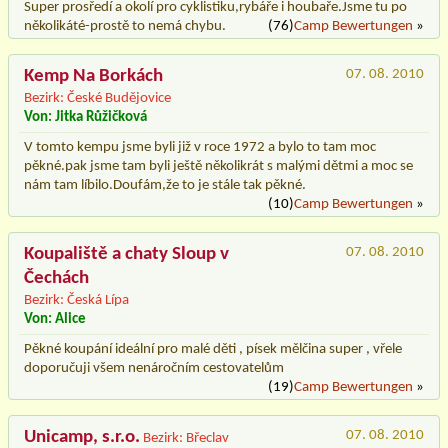
Super prosředí a okolí pro cyklistiku,rybáře i houbaře.Jsme tu po
několikáté-prostě to nemá chybu.
(76)
Camp Bewertungen
»
Kemp Na Borkách
07. 08. 2010
Bezirk: České Budějovice
Von: Jitka Růžičková
V tomto kempu jsme byli již v roce 1972 a bylo to tam moc
pěkné.pak jsme tam byli ještě několikrát s malými dětmi a moc se
nám tam líbilo.Doufám,že to je stále tak pěkné.
(10)
Camp Bewertungen
»
Koupaliště a chaty Sloup v
07. 08. 2010
Čechách
Bezirk: Česká Lípa
Von: Alice
Pěkné koupání ideální pro malé děti , písek mělčina super , vřele
doporučuji všem nenáročním cestovatelům
(19)
Camp Bewertungen
»
Unicamp, s.r.o.
07. 08. 2010
Bezirk: Břeclav