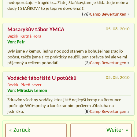
nedoporučuju = tragédie,...Zlatej Staňkov,tam je klid...to je nebe a
dudy ! STAŇKOV? to je teprve dovolená!!!
(76)
Camp Bewertungen
»
Masarykův tábor YMCA
05. 08. 2010
Bezirk: Kutná Hora
Von: Petr
Byly jsme v kempu jednu noc pod stanem a bohužel nas zradilo
počasí, takže jsme si to prakticky neužili, pan správce byl ale velmi
příjemný a celkem pohodář.
(2)
Camp Bewertungen
»
Vodácké tábořiště U potůčků
05. 08. 2010
Bezirk: Plzeň-sever
Von: Miroslav Lemon
Zdravím všechny vodáky,letos jistě nejlepší kemp na Berounce
,počínaje WC+sprchy a konče ranním pečivem .Obsluha na
jedničku.
(8)
Camp Bewertungen
»
« Zurück
Weiter »