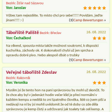
Bezirk: Žďár nad Sázavou
Von: Jaroslav
Vůbec tam nejezděte. To místo chci pro sebe!!!!! Povídám, jeďte
jinam!!!! :-)
(3)
Camp Bewertungen
»
Tábořiště Paliště
26. 08. 2022
Bezirk: Břeclav
Von: Čechačkovi
Na víkend, spousta místa takže možnost soukromí, k dispozici
kuchyňka, záchody ok. K dokonalosti chybí už jen sprcha a
opravdu dobré pivo. Nebo alespoň dbát o trubky
(5)
Camp Bewertungen
»
Veřejné tábořiště Zdeslav
26. 08. 2022
Bezirk: Rakovník
Von: Veronika
Myslím jsi že tento hon na paní správcovou by mohl už skončit. To
že chce aby byl v jedenáct hodin večer klid je přeci normální v
každém kempu a nedělá to zní špatného člověka, lidé co jsem píší a
nedávají na ní by jsi mohli uvědomit že od té doby co zde děla
správcovou je kemp čistý a udržovaný jak toalety tak celí kemp. A