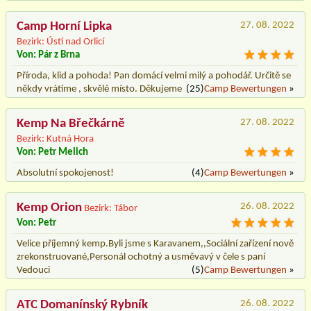
Camp Horní Lipka
27. 08. 2022
Bezirk: Ústí nad Orlicí
Von: Pár z Brna
Příroda, klid a pohoda! Pan domácí velmi milý a pohodář. Určitě se
někdy vrátíme , skvělé místo. Děkujeme
(25)
Camp Bewertungen
»
Kemp Na Břečkárně
27. 08. 2022
Bezirk: Kutná Hora
Von: Petr Melich
Absolutní spokojenost!
(4)
Camp Bewertungen
»
Kemp Orion
26. 08. 2022
Bezirk: Tábor
Von: Petr
Velice příjemný kemp.Byli jsme s Karavanem,,Sociální zařízení nově
zrekonstruované,Personál ochotný a usměvavý v čele s paní
Vedouci
(5)
Camp Bewertungen
»
ATC Domanínský Rybník
26. 08. 2022