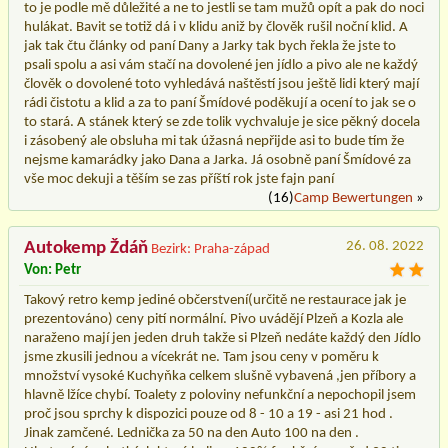
to je podle mě důležité a ne to jestli se tam mužů opít a pak do noci
hulákat. Bavit se totiž dá i v klidu aniž by člověk rušil noční klid. A
jak tak čtu články od paní Dany a Jarky tak bych řekla že jste to
psali spolu a asi vám stačí na dovolené jen jídlo a pivo ale ne každý
člověk o dovolené toto vyhledává naštěstí jsou ještě lidi který mají
rádi čistotu a klid a za to paní Šmídové poděkují a ocení to jak se o
to stará. A stánek který se zde tolik vychvaluje je sice pěkný docela
i zásobený ale obsluha mi tak úžasná nepřijde asi to bude tím že
nejsme kamarádky jako Dana a Jarka. Já osobně paní Šmídové za
vše moc dekuji a těším se zas příští rok jste fajn paní
(16)
Camp Bewertungen
»
Autokemp Ždáň
26. 08. 2022
Bezirk: Praha-západ
Von: Petr
Takový retro kemp jediné občerstvení(určitě ne restaurace jak je
prezentováno) ceny pití normální. Pivo uvádějí Plzeň a Kozla ale
naraženo mají jen jeden druh takže si Plzeň nedáte každý den Jídlo
jsme zkusili jednou a vícekrát ne. Tam jsou ceny v poměru k
množství vysoké Kuchyňka celkem slušně vybavená ,jen příbory a
hlavně lžíce chybí. Toalety z poloviny nefunkční a nepochopil jsem
proč jsou sprchy k dispozici pouze od 8 - 10 a 19 - asi 21 hod .
Jinak zamčené. Lednička za 50 na den Auto 100 na den .