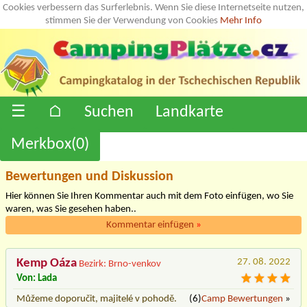
Cookies verbessern das Surferlebnis. Wenn Sie diese Internetseite nutzen,
stimmen Sie der Verwendung von Cookies
Mehr Info
☰
⌂
Suchen
Landkarte
Merkbox(
0
)
Bewertungen und Diskussion
Hier können Sie Ihren Kommentar auch mit dem Foto einfügen, wo Sie
waren, was Sie gesehen haben..
Kommentar einfügen
»
Kemp Oáza
27. 08. 2022
Bezirk: Brno-venkov
Von: Lada
Můžeme doporučit, majitelé v pohodě.
(6)
Camp Bewertungen
»