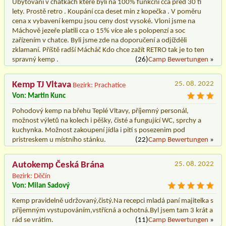
Ubytování v chatkách které byli na 100% funkční cca před 30 ti
lety. Prostě retro . Koupání cca deset min z kopečka . V poměru
cena x vybavení kempu jsou ceny dost vysoké. Vloni jsme na
Máchově jezeře platili cca o 15% více ale s polopenzí a soc
zařízením v chatce. Byli jsme zde na doporučení a odjížděli
zklamaní. Příště radší Mácháč Kdo chce zažít RETRO tak je to ten
spravný kemp .
(26)
Camp Bewertungen
»
Kemp TJ Vltava
25. 08. 2022
Bezirk: Prachatice
Von: Martin Kunc
Pohodový kemp na břehu Teplé Vltavy, příjemný personál,
možnost výletů na kolech i pěšky, čisté a fungující WC, sprchy a
kuchynka. Možnost zakoupení jídla i pití s posezenim pod
pristreskem u místního stánku.
(22)
Camp Bewertungen
»
Autokemp Česká Brána
25. 08. 2022
Bezirk: Děčín
Von: Milan Sadový
Kemp pravidelně udržovaný,čistý.Na recepci mladá paní majitelka s
příjemným vystupováním,vstřícná a ochotná.Byl jsem tam 3 krát a
rád se vrátím.
(11)
Camp Bewertungen
»