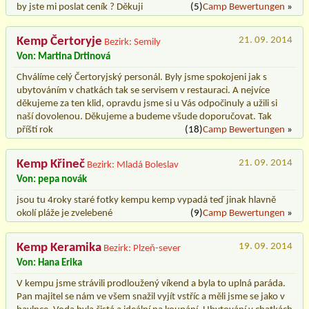
by jste mi poslat ceník ? Děkuji
(5)
Camp Bewertungen
»
Kemp Čertoryje
21. 09. 2014
Bezirk: Semily
Von: Martina Drtinová
Chválíme celý Čertoryjský personál. Byly jsme spokojeni jak s
ubytováním v chatkách tak se servisem v restauraci. A nejvíce
děkujeme za ten klid, opravdu jsme si u Vás odpočinuly a užili si
naší dovolenou. Děkujeme a budeme všude doporučovat. Tak
příští rok
(18)
Camp Bewertungen
»
Kemp Křineč
21. 09. 2014
Bezirk: Mladá Boleslav
Von: pepa novák
jsou tu 4roky staré fotky kempu kemp vypadá teď jinak hlavně
okolí pláže je zvelebené
(9)
Camp Bewertungen
»
Kemp Keramika
19. 09. 2014
Bezirk: Plzeň-sever
Von: Hana Erika
V kempu jsme strávili prodloužený víkend a byla to uplná paráda.
Pan majitel se nám ve všem snažil vyjít vstříc a měli jsme se jako v