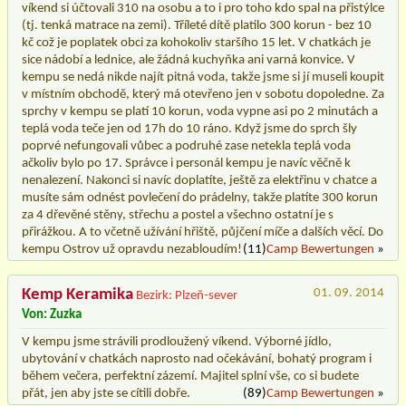
víkend si účtovali 310 na osobu a to i pro toho kdo spal na přistýlce
(tj. tenká matrace na zemi). Tříleté dítě platilo 300 korun - bez 10
kč což je poplatek obci za kohokoliv staršího 15 let. V chatkách je
sice nádobí a lednice, ale žádná kuchyňka ani varná konvice. V
kempu se nedá nikde najít pitná voda, takže jsme si jí museli koupit
v místním obchodě, který má otevřeno jen v sobotu dopoledne. Za
sprchy v kempu se platí 10 korun, voda vypne asi po 2 minutách a
teplá voda teče jen od 17h do 10 ráno. Když jsme do sprch šly
poprvé nefungovali vůbec a podruhé zase netekla teplá voda
ačkoliv bylo po 17. Správce i personál kempu je navíc věčně k
nenalezení. Nakonci si navíc doplatíte, ještě za elektřinu v chatce a
musíte sám odnést povlečení do prádelny, takže platíte 300 korun
za 4 dřevěné stěny, střechu a postel a všechno ostatní je s
přirážkou. A to včetně užívání hřiště, půjčení míče a dalších věcí. Do
kempu Ostrov už opravdu nezabloudím!
(11)
Camp Bewertungen
»
Kemp Keramika
01. 09. 2014
Bezirk: Plzeň-sever
Von: Zuzka
V kempu jsme strávili prodloužený víkend. Výborné jídlo,
ubytování v chatkách naprosto nad očekávání, bohatý program i
během večera, perfektní zázemí. Majitel splní vše, co si budete
přát, jen aby jste se cítili dobře.
(89)
Camp Bewertungen
»