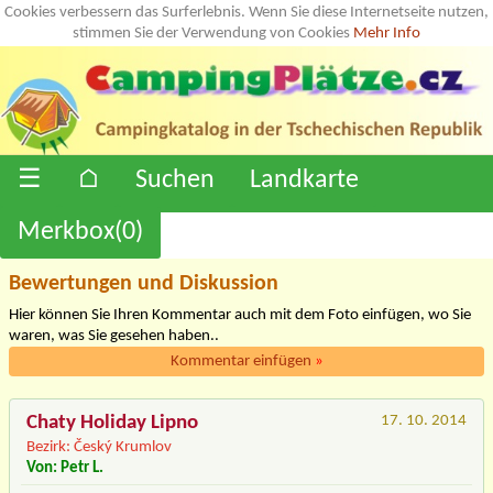
Cookies verbessern das Surferlebnis. Wenn Sie diese Internetseite nutzen,
stimmen Sie der Verwendung von Cookies
Mehr Info
☰
⌂
Suchen
Landkarte
Merkbox(
0
)
Bewertungen und Diskussion
Hier können Sie Ihren Kommentar auch mit dem Foto einfügen, wo Sie
waren, was Sie gesehen haben..
Kommentar einfügen
»
Chaty Holiday Lipno
17. 10. 2014
Bezirk: Český Krumlov
Von: Petr L.