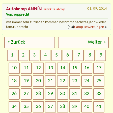
Autokemp ANNÍN
01. 09. 2014
Bezirk: Klatovy
Von: rupprecht
wie immer sehr zufrieden kommen bestimmt nächstes jahr wieder
fam.rupprecht
(13)
Camp Bewertungen
»
« Zurück
Weiter »
1
2
3
4
5
6
7
8
9
10
11
12
13
14
15
16
17
18
19
20
21
22
23
24
25
26
27
28
29
30
31
32
33
34
35
36
37
38
39
40
41