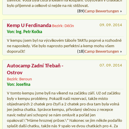
bavlnce. Voda byla čistá a ideální na koupání. Ubytování v chatkách
bylo příjemné a celkově si nejde na nic stěžovat.
(89)
Camp Bewertungen
»
Kemp U Ferdinanda
09. 09. 2014
Bezirk: Děčín
Von: Ing. Petr Kočka
V kempu jsem byl na výcvikovém táboře TARTu poprvé a rozhodně
ne naposledy. Vše bylo naprosto perfektní a kemp mohu všem
doporučit!
(18)
Camp Bewertungen
»
Autocamp Zadní Třebaň -
07. 09. 2014
Ostrov
Bezirk: Beroun
Von: Josefína
V tomto kempu jsme byli na víkend na začátku září. Už od začátku
byly v kempu problémy. Pokazili naši rezervaci, takže místo
objednaných 2 chatek pro čtyři a 2 chatek pro dva tam byla volná
jen jedna chatka. Správce kempu, přivolaný slečnou z recepce
navíc nebyl ani schopný se nám omluvit a pořád jen
opakoval:\"Máme hroznej průser.\" Nakonec se jim někde podařilo
splašit další chatku, takže nás 9 spalo ve dvou chatkách pro 4. Za