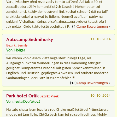
Varuji všechny před rezervací v tomto zařízení. Asi tak o 30 let
zaspali dobu a žijí v komunistických časech ! Nekompetentní
zaměstnanci, každý den otráveni, líní, kuchař schopný dát na talíř
prakticky cokoli a nazvat to jídlem. Neuměl uvařit ani párky na
snídani. V chatkách špína, plíseň, zima....opravdová katastrofa !
Jak může někdo takto ještě podnikat ? P.
(4)
Camp Bewertungen
»
Autocamp Sedmihorky
11. 10. 2014
Bezirk: Semily
Von: Holger
wir waren von diesem Platz begeistert, ruhige Lage, als
Ausgangspunkt für Wanderungen in die Umbebung sehr gut
geeignet, kompetentes Pesonal mit guten Sprachkenntnissen in
Englisch und Deutsch, gepflegtes Anwesen und saubere moderne
Sanitäranlagen, der Platz ist zu empfehlen!!!
(13)
Camp Bewertungen
»
Park hotel Orlík
10. 10. 2014
Bezirk: Písek
Von: Iveta Dvořáková
Na tuto chatu jsem jezdila s rodiči jako malá ještě od Průmstavu a
moc se mi tam líbilo. Chtěla bych tam jet se svoji rodinou. Mohly