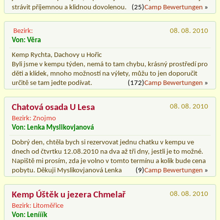
strávit příjemnou a klidnou dovolenou.
(25)
Camp Bewertungen
»
Bezirk:
08. 08. 2010
Von: Věra
Kemp Rychta, Dachovy u Hořic
Byli jsme v kempu týden, nemá to tam chybu, krásný prostředí pro
děti a klídek, mnoho možností na výlety, můžu to jen doporučit
určitě se tam jedte podívat.
(172)
Camp Bewertungen
»
Chatová osada U Lesa
08. 08. 2010
Bezirk: Znojmo
Von: Lenka Myslikovjanová
Dobrý den, chtěla bych si rezervovat jednu chatku v kempu ve
dnech od čtvrtku 12.08.2010 na dva až tři dny, jestli je to možné.
Napiště mi prosím, zda je volno v tomto termínu a kolik bude cena
pobytu. Děkuji Myslikovjanová Lenka
(9)
Camp Bewertungen
»
Kemp Úštěk u jezera Chmelař
08. 08. 2010
Bezirk: Litoměřice
Von: Lenííík