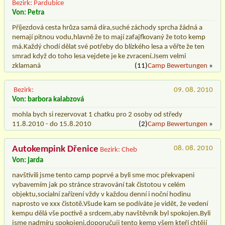
Bezirk: Pardubice
Von: Petra
Příjezdová cesta hrůza samá díra,suché záchody sprcha žádná a
nemají pitnou vodu,hlavně že to mají zafajfkovaný že toto kemp
má.Každý chodí dělat své potřeby do blízkého lesa a věřte že ten
smrad když do toho lesa vejdete je ke zvracení.Jsem velmi
zklamaná
(11)
Camp Bewertungen
»
Bezirk:
09. 08. 2010
Von: barbora kalabzová
mohla bych si rezervovat 1 chatku pro 2 osoby od středy
11.8.2010 - do 15.8.2010
(2)
Camp Bewertungen
»
Autokempink Dřenice
08. 08. 2010
Bezirk: Cheb
Von: jarda
navštívili jsme tento camp poprvé a byli sme moc překvapeni
vybavemím jak po stránce stravování tak čistotou v celém
objektu,socialní zařízení vždy v každou denní i noční hodinu
naprosto ve xxx čistotě.Všude kam se podíváte je vidět, že vedení
kempu dělá vše poctivě a srdcem,aby navštěvník byl spokojen.Byli
jsme nadmíru spokojeni,doporučuji tento kemp všem kteří chtějí