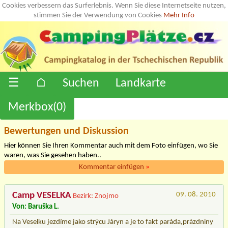
Cookies verbessern das Surferlebnis. Wenn Sie diese Internetseite nutzen,
stimmen Sie der Verwendung von Cookies
Mehr Info
☰
⌂
Suchen
Landkarte
Merkbox(
0
)
Bewertungen und Diskussion
Hier können Sie Ihren Kommentar auch mit dem Foto einfügen, wo Sie
waren, was Sie gesehen haben..
Kommentar einfügen
»
Camp VESELKA
09. 08. 2010
Bezirk: Znojmo
Von: Baruška L.
Na Veselku jezdíme jako strýcu Járyn a je to fakt paráda,prázdniny