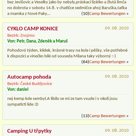
bez Jevišovic a Veselky jako by nebyly,práskací lízátko a žlutá limča
no dobrota v sobotu 14.8. v chatičce sedmičce ahoj Baruška,taťka
a mamka z Nové Paky...
(10)
Camp Bewertungen
»
CYKLO CAMP KONICE
09. 08. 2010
Bezirk: Znojmo
Von: Petr, Dana, Zdeněk a Maruš
Pohodový týden, klídek, krásné trasy na kola i pěšky, vše potřebné
k dispozici a vínečko bílé od souseda Milana taky výborný :-)
(64)
Camp Bewertungen
»
Autocamp pohoda
09. 08. 2010
Bezirk: České Budějovice
Von: daniel
nej kemp kde sembyl.A libilo se mi ze tam vsude i v okoli jsou
sympaticti lide :D
(13)
Camp Bewertungen
»
Camping U třpytky
09. 08. 2010