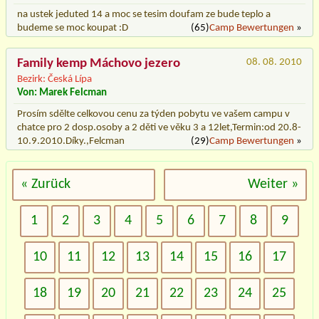
na ustek jeduted 14 a moc se tesim doufam ze bude teplo a
budeme se moc koupat :D
(65)
Camp Bewertungen
»
Family kemp Máchovo jezero
08. 08. 2010
Bezirk: Česká Lípa
Von: Marek Felcman
Prosím sdělte celkovou cenu za týden pobytu ve vašem campu v
chatce pro 2 dosp.osoby a 2 děti ve věku 3 a 12let,Termin:od 20.8-
10.9.2010.Díky.,Felcman
(29)
Camp Bewertungen
»
« Zurück
Weiter »
1
2
3
4
5
6
7
8
9
10
11
12
13
14
15
16
17
18
19
20
21
22
23
24
25