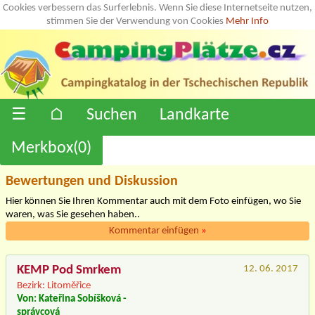
Cookies verbessern das Surferlebnis. Wenn Sie diese Internetseite nutzen,
stimmen Sie der Verwendung von Cookies
Mehr Info
☰
⌂
Suchen
Landkarte
Merkbox(
0
)
Bewertungen und Diskussion
Hier können Sie Ihren Kommentar auch mit dem Foto einfügen, wo Sie
waren, was Sie gesehen haben..
Kommentar einfügen
»
KEMP Pod Smrkem
12. 06. 2017
Bezirk: Litoměřice
Von: Kateřina Sobíšková -
správcová