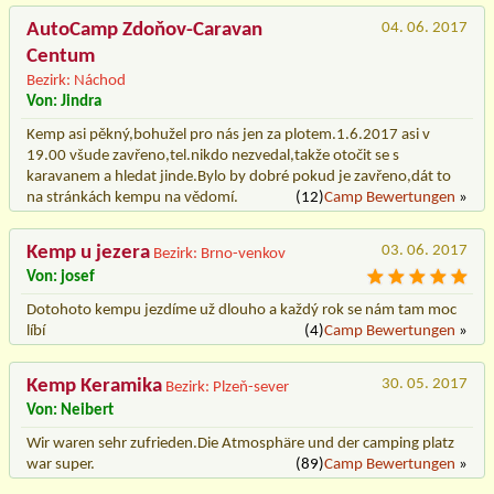
AutoCamp Zdoňov-Caravan
04. 06. 2017
Centum
Bezirk: Náchod
Von: Jindra
Kemp asi pěkný,bohužel pro nás jen za plotem.1.6.2017 asi v
19.00 všude zavřeno,tel.nikdo nezvedal,takže otočit se s
karavanem a hledat jinde.Bylo by dobré pokud je zavřeno,dát to
na stránkách kempu na vědomí.
(12)
Camp Bewertungen
»
Kemp u jezera
03. 06. 2017
Bezirk: Brno-venkov
Von: josef
Dotohoto kempu jezdíme už dlouho a každý rok se nám tam moc
líbí
(4)
Camp Bewertungen
»
Kemp Keramika
30. 05. 2017
Bezirk: Plzeň-sever
Von: Neibert
Wir waren sehr zufrieden.Die Atmosphäre und der camping platz
war super.
(89)
Camp Bewertungen
»