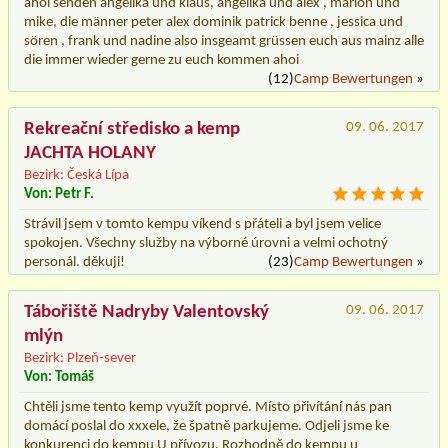
ahoi senden angelika und klaus, angelika und alex , marion und
mike, die männer peter alex dominik patrick benne , jessica und
sören , frank und nadine also insgeamt grüssen euch aus mainz alle
die immer wieder gerne zu euch kommen ahoi
(12)
Camp Bewertungen
»
Rekreační středisko a kemp
09. 06. 2017
JACHTA HOLANY
Bezirk: Česká Lípa
Von: Petr F.
Strávil jsem v tomto kempu víkend s přáteli a byl jsem velice
spokojen. Všechny služby na výborné úrovni a velmi ochotný
personál. děkuji!
(23)
Camp Bewertungen
»
Tábořiště Nadryby Valentovský
09. 06. 2017
mlýn
Bezirk: Plzeň-sever
Von: Tomáš
Chtěli jsme tento kemp využít poprvé. Místo přivítání nás pan
domácí poslal do xxxele, že špatně parkujeme. Odjeli jsme ke
konkurenci do kempu U přívozu. Rozhodně do kempu u