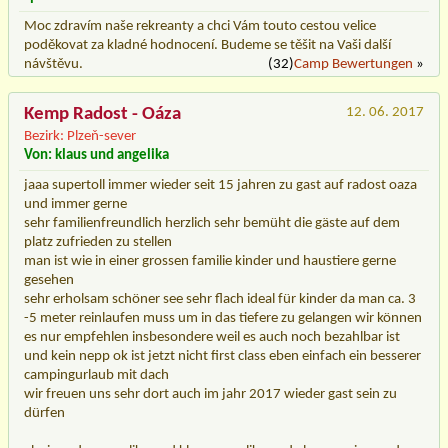
Moc zdravím naše rekreanty a chci Vám touto cestou velice
poděkovat za kladné hodnocení. Budeme se těšit na Vaši další
návštěvu.
(32)
Camp Bewertungen
»
Kemp Radost - Oáza
12. 06. 2017
Bezirk: Plzeň-sever
Von: klaus und angelika
jaaa supertoll immer wieder seit 15 jahren zu gast auf radost oaza
und immer gerne
sehr familienfreundlich herzlich sehr bemüht die gäste auf dem
platz zufrieden zu stellen
man ist wie in einer grossen familie kinder und haustiere gerne
gesehen
sehr erholsam schöner see sehr flach ideal für kinder da man ca. 3
-5 meter reinlaufen muss um in das tiefere zu gelangen wir können
es nur empfehlen insbesondere weil es auch noch bezahlbar ist
und kein nepp ok ist jetzt nicht first class eben einfach ein besserer
campingurlaub mit dach
wir freuen uns sehr dort auch im jahr 2017 wieder gast sein zu
dürfen