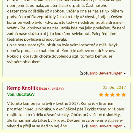
děravé. Postarší dáma co se prohlašovala za recepční, byla krajně
nepříjemná, pomalá, zmatená a až urputná. Část našeho
osazenstva odjížděla už v sobotu večer a ona se nás asi 3x během
podvečera přišla zeptat kdy že se to tedy už chystají odjet. Ovšem
korunou všeho bylo, když už jste tedy v neděli odjížděli a šli jsme jí
vrátit klíče, doslova se na nás utrhla kde má jako povlečení, že není
žádná naše služka a ať jí to koukáme svléknout. Pak před námi
teatrálně povlečení přepočítávala.
Co se restaurace týče, obsluha byla velmi ochotná a milá i když
neměla pomalu co nabídnout. Kemp je celkově neudržovaný.
Pokud si opravdu chcete dovolenou užít, tomuto kempu se
vyhněte obloukem.
(26)
Camp Bewertungen
»
Kemp Knoflík
05. 06. 2017
Bezirk: Svitavy
Von: DucatoGV
V tomto kempu jsme byli v květnu 2017. Kemp je v krásném
prostředí hned u rybníka, v okolí pěkné pěší i cyklo trasy. Milá paní
majitelka, která dělá úžasné steaky. Občas prý večerní diskotéky,
ale ta nás minula takže byl klídek. Děkujeme za příjemně strávený
víkend a přeji ať se daří co nejlépe.
(2)
Camp Bewertungen
»