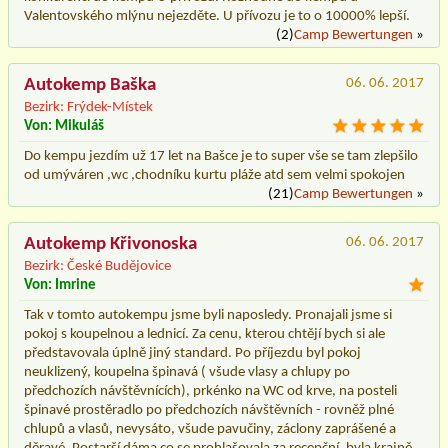
Valentovského mlýnu nejezděte. U přívozu je to o 10000% lepší.
(2)
Camp Bewertungen
»
Autokemp Baška
06. 06. 2017
Bezirk: Frýdek-Místek
Von: Mikuláš
Do kempu jezdím už 17 let na Bašce je to super vše se tam zlepšilo
od umýváren ,wc ,chodníku kurtu pláže atd sem velmi spokojen
(21)
Camp Bewertungen
»
Autokemp Křivonoska
06. 06. 2017
Bezirk: České Budějovice
Von: Imrine
Tak v tomto autokempu jsme byli naposledy. Pronajali jsme si
pokoj s koupelnou a lednicí. Za cenu, kterou chtějí bych si ale
představovala úplně jiný standard. Po příjezdu byl pokoj
neuklizený, koupelna špinavá ( všude vlasy a chlupy po
předchozích návštěvnících), prkénko na WC od krve, na posteli
špinavé prostěradlo po předchozích návštěvních - rovněž plné
chlupů a vlasů, nevysáto, všude pavučiny, záclony zaprášené a