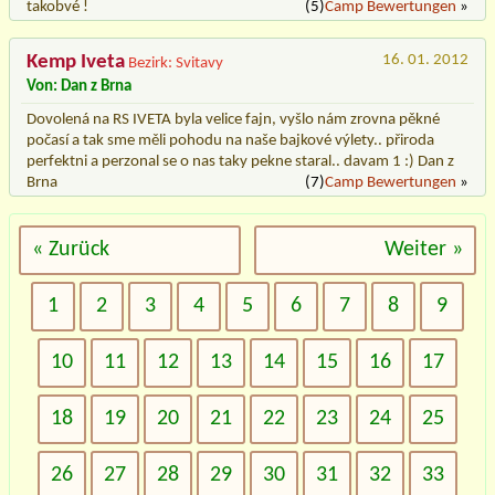
takobvé !
(5)
Camp Bewertungen
»
Kemp Iveta
16. 01. 2012
Bezirk: Svitavy
Von: Dan z Brna
Dovolená na RS IVETA byla velice fajn, vyšlo nám zrovna pěkné
počasí a tak sme měli pohodu na naše bajkové výlety.. přiroda
perfektni a perzonal se o nas taky pekne staral.. davam 1 :) Dan z
Brna
(7)
Camp Bewertungen
»
« Zurück
Weiter »
1
2
3
4
5
6
7
8
9
10
11
12
13
14
15
16
17
18
19
20
21
22
23
24
25
26
27
28
29
30
31
32
33