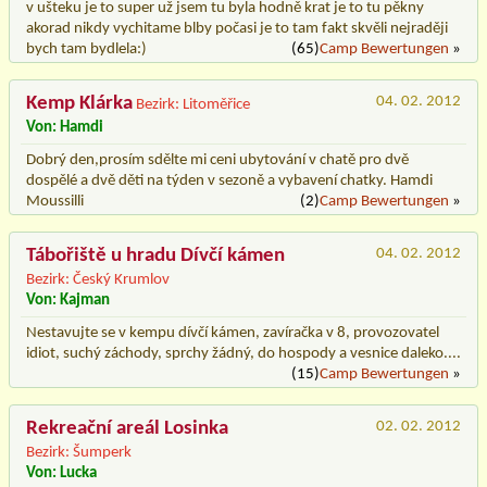
v ušteku je to super už jsem tu byla hodně krat je to tu pěkny
akorad nikdy vychitame blby počasi je to tam fakt skvěli nejraději
bych tam bydlela:)
(65)
Camp Bewertungen
»
Kemp Klárka
04. 02. 2012
Bezirk: Litoměřice
Von: Hamdi
Dobrý den,prosím sdělte mi ceni ubytování v chatě pro dvě
dospělé a dvě děti na týden v sezoně a vybavení chatky. Hamdi
Moussilli
(2)
Camp Bewertungen
»
Tábořiště u hradu Dívčí kámen
04. 02. 2012
Bezirk: Český Krumlov
Von: Kajman
Nestavujte se v kempu dívčí kámen, zavíračka v 8, provozovatel
idiot, suchý záchody, sprchy žádný, do hospody a vesnice daleko....
(15)
Camp Bewertungen
»
Rekreační areál Losinka
02. 02. 2012
Bezirk: Šumperk
Von: Lucka