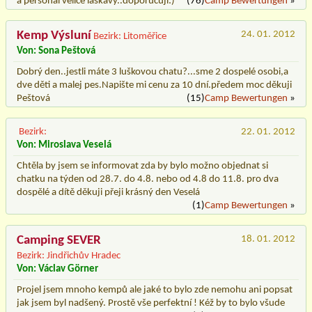
a personál velice laskavý..doporučuji:)
(76)
Camp Bewertungen
»
Kemp Výsluní
24. 01. 2012
Bezirk: Litoměřice
Von: Sona Peštová
Dobrý den..jestli máte 3 luškovou chatu?...sme 2 dospelé osobi,a
dve děti a malej pes.Napište mi cenu za 10 dní.předem moc děkuji
Peštová
(15)
Camp Bewertungen
»
Bezirk:
22. 01. 2012
Von: Miroslava Veselá
Chtěla by jsem se informovat zda by bylo možno objednat si
chatku na týden od 28.7. do 4.8. nebo od 4.8 do 11.8. pro dva
dospělé a dítě děkuji přeji krásný den Veselá
(1)
Camp Bewertungen
»
Camping SEVER
18. 01. 2012
Bezirk: Jindřichův Hradec
Von: Václav Görner
Projel jsem mnoho kempů ale jaké to bylo zde nemohu ani popsat
jak jsem byl nadšený. Prostě vše perfektní ! Kéž by to bylo všude