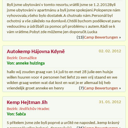
Byli jsme ubytování v tomto resortu,vrátili jsme se 1.2.2012Byli
jsme ubytování v apartmánu a byli jsme spokojeni.Polopenze nám
vyhovovala,všeho bylo dostatek.A chutnalo nám.Personál byl
ochotný a vše záleželo na domluvě.Chtěli bychom poděkovat panu
vedoucímu a údržbáři za pomoc při problému s autem.Rádi se k
vám vrátíme.Pobyt zde můžeme jen doporučit.Lucka
(13)
Camp Bewertungen
»
Autokemp Hájovna Kdyně
02. 02. 2012
Bezirk: Domažlice
Von: anneke huizinga
hallo wij zouden graag van 14 juli to en met 28 julie een huisje
willen huuren voor 4 personen het liefst zo een vrij staand en we
wilden graag weten wat dat kost en wat je er allemaal bij heb
vriendelijk groet anneke en henry
(7)
Camp Bewertungen
»
Kemp Hejtman Jih
31. 01. 2012
Bezirk: Jindřichův Hradec
Von: Sabča
S přítelem jsme zde byli poprvé a určitě ne naposled..kemp krásný