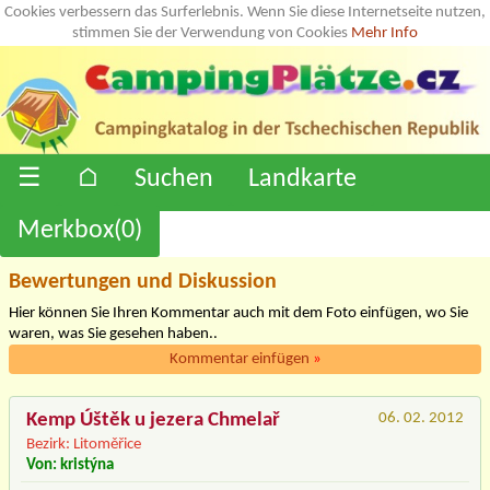
Cookies verbessern das Surferlebnis. Wenn Sie diese Internetseite nutzen,
stimmen Sie der Verwendung von Cookies
Mehr Info
☰
⌂
Suchen
Landkarte
Merkbox(
0
)
Bewertungen und Diskussion
Hier können Sie Ihren Kommentar auch mit dem Foto einfügen, wo Sie
waren, was Sie gesehen haben..
Kommentar einfügen
»
Kemp Úštěk u jezera Chmelař
06. 02. 2012
Bezirk: Litoměřice
Von: kristýna